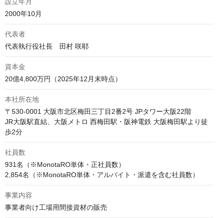
設立年月
2000年10月
代表者
代表執行役社長　田村 咲耶
資本金
20億4,800万円（2025年12月末時点）
本社所在地
〒530-0001 大阪市北区梅田三丁目2番2号 JPタワー大阪22階

JR大阪駅直結、大阪メトロ 西梅田駅・阪神電鉄 大阪梅田駅より徒
歩2分
社員数
931名（※MonotaRO単体・正社員数）

事業内容
事業者向け工場用間接資材の販売