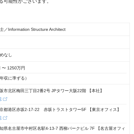
る可能性がございます。
formation Structure Architect
めなし
 〜 1250万円
年収に準ずる）
1 大阪市北区梅田三丁目2番2号 JPタワー大阪22階 【本社】
認
5 東京都港区赤坂2-17-22 赤坂トラストタワー5F 【東京オフィス】
認
2 愛知県名古屋市中村区名駅4-13-7 西柳パークビル 7F 【名古屋オフィ