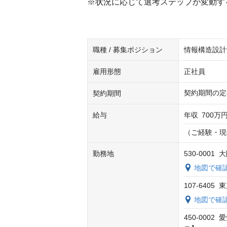
※状況に応じて選考ステップが変動す
職種 / 募集ポジション
情報構造設計士／In
雇用形態
正社員
契約期間の定
契約期間
給与
年収
700万円
（ご経験・現
勤務地
530-000
地図で確
107-640
地図で確
450-000