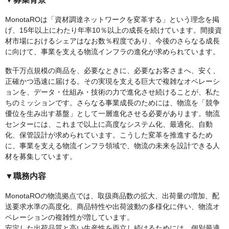
MonotaROは「資材調達ネットワークを変革する」という理念を掲
げ、15年以上にわたり年率10％以上の成長を続けています。間接資
材市場におけるシェアはなお数％程度であり、今後のさらなる成長
に向けて、事業を支える物流インフラの進化が求められています。
数千万点規模の商品を、必要なときに、必要なお客さまへ、安く、
正確かつ迅速に届ける。その実現を支える巨大で複雑なオペレーシ
ョンを、データ・仕組み・技術の力で進化させ続けることが、私た
ちのミッションです。さらなる事業成長のためには、物流を「競争
優位を生み出す基盤」として一層進化させる必要があります。物流
センターには、これまで以上に高度なシステム化、最適化、自動
化、保管設計が求められています。こうした変革を推進するため
に、事業を支える物流インフラ領域で、物流の未来を設計できる人
材を募集しています。
▼職務内容
MonotaROの物流拠点では、取扱商品数の拡大、出荷量の増加、配
送要求水準の高度化、商品特性や出荷波動の多様化に伴い、物流オ
ペレーションの複雑性が増しています。
安定した出荷品質と高い生産性を両立し続けるためには、個別最適