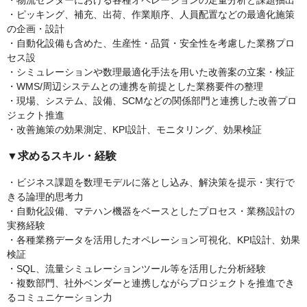
・物流センターにおける各種オペレーションの定量分析と課題抽出
・ピッキング、補充、出荷、作業順序、人員配置などの最適化施策
の企画・設計
・自動化設備も含めた、生産性・品質・安全性を考慮した業務プロ
セス設
・シミュレーションや数理最適化手法を用いた改善案の立案・検証
・WMS/周辺システムとの連携を前提とした業務要件の整理
・現場、システム、設備、SCMなどの関係部門と連携した改善プロ
ジェクト推進
・改善施策の効果測定、KPI設計、モニタリング、効果検証
▼求めるスキル・経験
・ビジネス課題を数理モデルに落とし込み、解決策を提示・実行で
きる論理的思考力
・自動化設備、マテハン機器をベースとしたプロセス・業務設計の
実務経験
・各種業務データを活用したオペレーション可視化、KPI設計、効果
検証
・SQL、流量シミュレーションツール等を活用した分析経験
・複数部門、社外ベンダーと連携しながらプロジェクトを推進でき
るコミュニケーション力