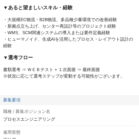
▼あると望ましいスキル・経験
・大規模EC物流・B2B物流、多品種少量環境での改善経験
・新拠点立ち上げ、センター再設計等のプロジェクト経験
・WMS、SCM関連システムの導入または要件定義経験
・ヒューマノイド、生成AIを活用したプロセス・レイアウト設計の
経験
▼選考フロー
書類選考 ⇒ ＷＥＢテスト + １次面接 ⇒ 最終面接
※状況に応じて選考ステップが変動する可能性がございます。
募集要項
職種 / 募集ポジション名
プロセスエンジニアリング
雇用形態