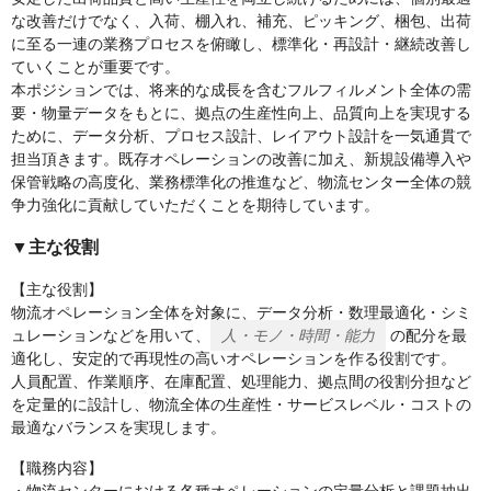
な改善だけでなく、入荷、棚入れ、補充、ピッキング、梱包、出荷
に至る一連の業務プロセスを俯瞰し、標準化・再設計・継続改善し
ていくことが重要です。
本ポジションでは、将来的な成長を含むフルフィルメント全体の需
要・物量データをもとに、拠点の生産性向上、品質向上を実現する
ために、データ分析、プロセス設計、レイアウト設計を一気通貫で
担当頂きます。既存オペレーションの改善に加え、新規設備導入や
保管戦略の高度化、業務標準化の推進など、物流センター全体の競
争力強化に貢献していただくことを期待しています。
▼主な役割
【主な役割】
物流オペレーション全体を対象に、データ分析・数理最適化・シミ
ュレーションなどを用いて、
人・モノ・時間・能力
の配分を最
適化し、安定的で再現性の高いオペレーションを作る役割です。
人員配置、作業順序、在庫配置、処理能力、拠点間の役割分担など
を定量的に設計し、物流全体の生産性・サービスレベル・コストの
最適なバランスを実現します。
【職務内容】