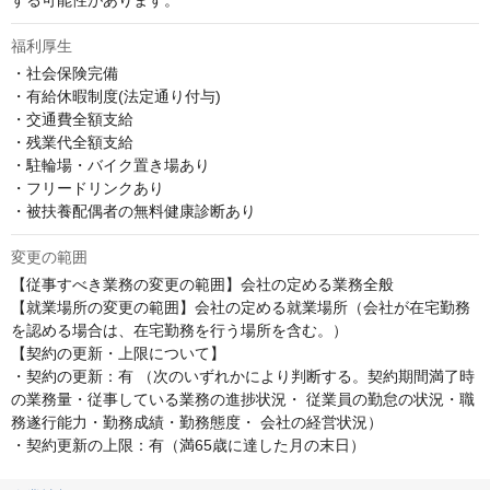
する可能性があります。
福利厚生
・社会保険完備

・有給休暇制度(法定通り付与)

・交通費全額支給

・残業代全額支給

・駐輪場・バイク置き場あり

・フリードリンクあり

・被扶養配偶者の無料健康診断あり
変更の範囲
【従事すべき業務の変更の範囲】会社の定める業務全般

【就業場所の変更の範囲】会社の定める就業場所（会社が在宅勤務
を認める場合は、在宅勤務を行う場所を含む。）

【契約の更新・上限について】

・契約の更新：有 （次のいずれかにより判断する。契約期間満了時
の業務量・従事している業務の進捗状況・ 従業員の勤怠の状況・職
務遂行能力・勤務成績・勤務態度・ 会社の経営状況）

・契約更新の上限：有（満65歳に達した月の末日）