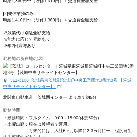
時給1,360円〜（研修1,310円）＋交通費全額支給

[2]発信業務のみ

時給1,410円〜（研修1,360円）＋交通費全額支給

※残業代は別途全額支給

※能力に応じて昇給あり

※年2回賞与あり
勤務地の所在地/地図
311-3108 茨城県東茨城郡茨城町中央工業団地3番地8号 【茨城
中央サテライトセンター】
北関東自動車道　茨城西インター より車で約5分
勤務時間
・勤務時間：フルタイム　9:00～18:00(休憩60分)

・土曜出勤：現在は希望者で運用。

　　　　　　将来的には、入社6ヶ月以降に2-3ヵ月に一回程度発生