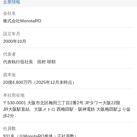
企業情報
会社名
株式会社MonotaRO
設立年月
2000年10月
代表者
代表執行役社長　田村 咲耶
資本金
20億4,800万円（2025年12月末時点）
本社所在地
〒530-0001 大阪市北区梅田三丁目2番2号 JPタワー大阪22階

JR大阪駅直結、大阪メトロ 西梅田駅・阪神電鉄 大阪梅田駅より徒
歩2分
社員数
931名（※MonotaRO単体・正社員数）
