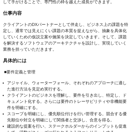
して手がけることで、専門性の枠を越えた成長ができます。
仕事内容
クライアントのDXパートナーとして伴走し、ビジネス上の課題を特
定し、通常では見えにくい課題の本質を捉えながら、抽象を具体化
していくための仮説立案や施策を決定していきます。そして、課題
を解決するソフトウェアのアーキテクチャを設計し、実現していく
業務を担っていただきます。
具体的には
■要件定義と管理
アジャイル、ウォーターフォール、それぞれのアプローチに適し
た進行方法を見定め実行する。
クライアントのビジネスを理解し、要件を引き出し、特定し、ド
キュメント化する。さらには要件のトレーサビリティや非機能要
件を明確にする。
スコープを明確にし、優先順位付けを行い管理する。競合する優
先順位や対立を明確にして関係者と交渉し、合意を得る。
建設的な提案を行い、ステークホルダーからのインプットも促進