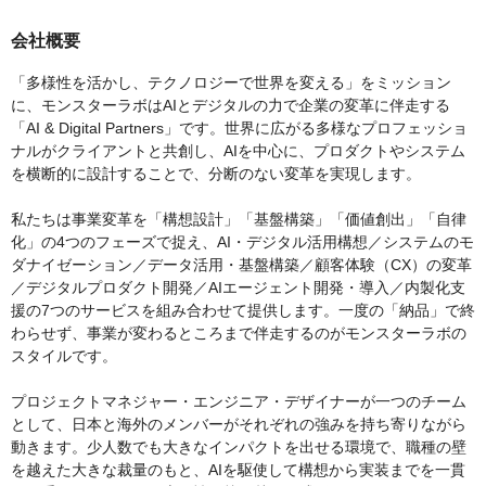
会社概要
「多様性を活かし、テクノロジーで世界を変える」をミッション
に、モンスターラボはAIとデジタルの力で企業の変革に伴走する
「AI & Digital Partners」です。世界に広がる多様なプロフェッショ
ナルがクライアントと共創し、AIを中心に、プロダクトやシステム
を横断的に設計することで、分断のない変革を実現します。
私たちは事業変革を「構想設計」「基盤構築」「価値創出」「自律
化」の4つのフェーズで捉え、AI・デジタル活用構想／システムのモ
ダナイゼーション／データ活用・基盤構築／顧客体験（CX）の変革
／デジタルプロダクト開発／AIエージェント開発・導入／内製化支
援の7つのサービスを組み合わせて提供します。一度の「納品」で終
わらせず、事業が変わるところまで伴走するのがモンスターラボの
スタイルです。
プロジェクトマネジャー・エンジニア・デザイナーが一つのチーム
として、日本と海外のメンバーがそれぞれの強みを持ち寄りながら
動きます。少人数でも大きなインパクトを出せる環境で、職種の壁
を越えた大きな裁量のもと、AIを駆使して構想から実装までを一貫