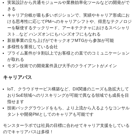
実装設計から共通モジュールや業務効率化ツールなどの開発がで
きる
キャリア分岐が最も多いポジションで、実績やキャリア形成にお
ける思考性に応じてPMへのキャリアシフトや、得意なテクノロジ
ーを駆使するテックリード、アーキテクチャにおけるスペシャリ
スト...など ハンズオンにもハンズオフにもなれる
新規事業の立ち上げがでキックオフMTGから参加が可能
多様性を重視している会社
プライム案件が９割以上でお客様との直でのコミュニケーション
が取れる
モダン技術での開発案件及び大手のクライアントがメイン
キャリアパス
IoT、クラウドサービス構築など、DX関連のニーズも急拡大して
おりSoE領域へのリスキリングが可能で異なる領域でも成長を目
指せます
技術バックグラウンドをもち、より上流から入るようなコンサル
タントや開発PMとしてのキャリアも可能です
モンスターラボでは社員の目標に合わせてキャリア支援をしている
のでキャリアパスは多様！