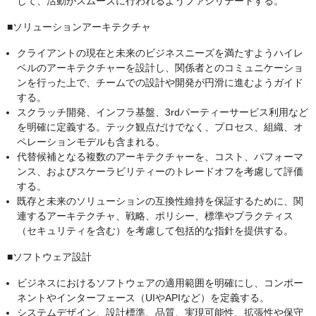
して、活動がスムーズに行われるようファシリテートする。
■ソリューションアーキテクチャ
クライアントの現在と未来のビジネスニーズを満たすようハイレ
ベルのアーキテクチャーを設計し、関係者とのコミュニケーショ
ンを行った上で、チームでの設計や開発が円滑に進むようガイド
する。
スクラッチ開発、インフラ基盤、3rdパーティーサービス利用など
を明確に定義する。テック観点だけでなく、プロセス、組織、オ
ペレーションモデルも含まれる。
代替候補となる複数のアーキテクチャーを、コスト、パフォーマ
ンス、およびスケーラビリティーのトレードオフを考慮して評価
する。
既存と未来のソリューションの互換性維持を保証するために、関
連するアーキテクチャ、戦略、ポリシー、標準やプラクティス
（セキュリティを含む）を考慮して包括的な指針を提供する。
■ソフトウェア設計
ビジネスにおけるソフトウェアの適用範囲を明確にし、コンポー
ネントやインターフェース（UIやAPIなど）を定義する。
システムデザイン、設計標準、品質、実現可能性、拡張性や保守