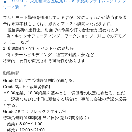
150-0012 東京都渋谷区広尾1-1-39 恵比寿プライムスクエアタ
ワー 4階
フルリモート勤務を採用していますが、次のいずれかに該当する場
合は東京本社もしくは、顧客オフィスへ訪問いただきます。

1. 担当業務の遂行上、対面での作業や打ち合わせが必要なとき

   例：キックオフミーティング、ワークショップ、対面でのデモ／
レビュー など

2. 所属部門・全社イベントへの参加時

   例：チームビルディング、経営方針説明会 など

将来的に要件が変更される可能性があります
勤務時間
Gradeに応じて労働時間制度が異なる。　

Grade3以上：裁量労働制　

※9:30始業、18:30終業を基本とし、労働者の決定に委ねる。ただ
し、深夜ならびに休日に勤務する場合は、事前に会社の承認を必要
とする。

Grade2まで：フレックスタイム制　

標準労働時間8時間相当／日(休憩1時間を除く)

（始業）8:00〜11:00

（終業）16:00〜21:00
