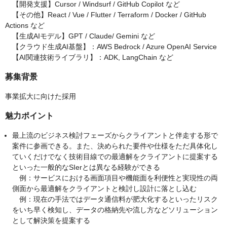
【開発支援】Cursor / Windsurf / GitHub Copilot など
【その他】React / Vue / Flutter / Terraform / Docker / GitHub
Actions など
【生成AIモデル】GPT / Claude/ Gemini など
【クラウド生成AI基盤】：AWS Bedrock / Azure OpenAI Service
【AI関連技術ライブラリ】：ADK, LangChain など
募集背景
事業拡大に向けた採用
魅力ポイント
最上流のビジネス検討フェーズからクライアントと伴走する形で
案件に参画できる。また、決められた要件や仕様をただ具体化し
ていくだけでなく技術目線での最適解をクライアントに提案する
といった一般的なSIerとは異なる経験ができる
例：サービスにおける画面項目や機能面を利便性と実現性の両
側面から最適解をクライアントと検討し設計に落とし込む
例：現在の手法ではデータ通信料が肥大化するといったリスク
をいち早く検知し、データの格納先や流し方などソリューション
として解決策を提案する