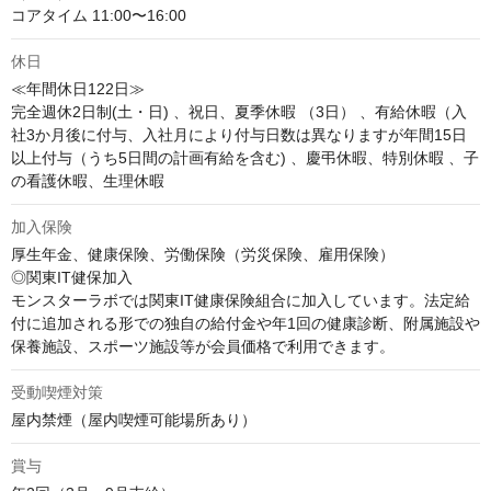
コアタイム 11:00〜16:00
休日
≪年間休日122日≫

完全週休2日制(土・日) 、祝日、夏季休暇 （3日） 、有給休暇（入
社3か月後に付与、入社月により付与日数は異なりますが年間15日
以上付与（うち5日間の計画有給を含む) 、慶弔休暇、特別休暇 、子
の看護休暇、生理休暇
加入保険
厚生年金、健康保険、労働保険（労災保険、雇用保険）

◎関東IT健保加入

モンスターラボでは関東IT健康保険組合に加入しています。法定給
付に追加される形での独自の給付金や年1回の健康診断、附属施設や
保養施設、スポーツ施設等が会員価格で利用できます。
受動喫煙対策
屋内禁煙（屋内喫煙可能場所あり）
賞与