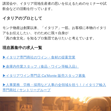
講習会や、イタリア現地生産者の思いを伝えるためのセミナーや試
飲会などの活動を行っています。
イタリアのプロとして
モンテ物産は創業以来、「イタリア」一筋。お客様に本物のイタリ
アをお伝えしたい、そのために我々自身が
「真の食文化」を知るプロ集団でありたいと考えています。
現在募集中の求人一覧
▶イタリア専門商社のワイン・食材の提案営業
▶倉庫内作業スタッフ（食品・ワイン等輸入品）
▶イタリアワイン専門店 Ca'Monte 販売スタッフ募集
▶人事業務＿労務・採用など人事の全領域を担う！ / イタリア輸入
専門商社 / サントリーグループ