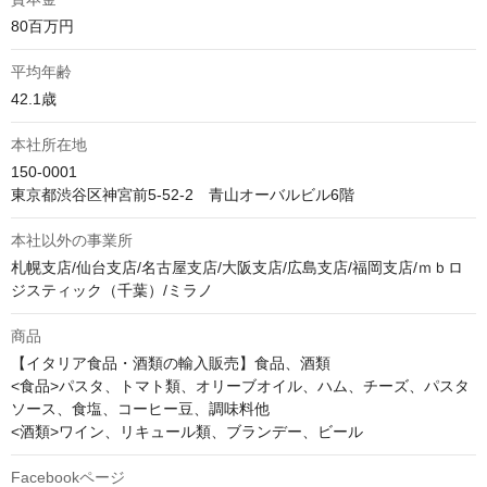
80百万円
平均年齢
42.1歳
本社所在地
150-0001

東京都渋谷区神宮前5-52-2　青山オーバルビル6階
本社以外の事業所
札幌支店/仙台支店/名古屋支店/大阪支店/広島支店/福岡支店/ｍｂロ
ジスティック（千葉）/ミラノ
商品
【イタリア食品・酒類の輸入販売】食品、酒類

<食品>パスタ、トマト類、オリーブオイル、ハム、チーズ、パスタ
ソース、食塩、コーヒー豆、調味料他

<酒類>ワイン、リキュール類、ブランデー、ビール
Facebookページ