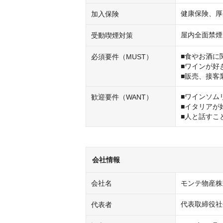
健康保険、厚
加入保険
屋内全面禁煙
受動喫煙対策
■食やお酒に
必須要件（MUST）
■ワインが好き
■販売、接客
■ワインソム
歓迎要件（WANT）
■イタリアが
■人と話すこ
会社情報
会社名
モンテ物産株
代表取締役社
代表者