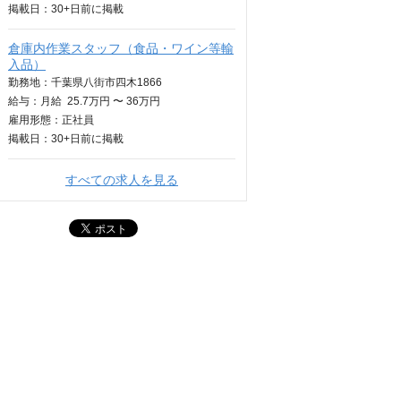
掲載日：
30+日
前に掲載
倉庫内作業スタッフ（食品・ワイン等輸
入品）
勤務地：千葉県八街市四木1866
給与：
月給
25.7万円 〜 36万円
雇用形態：正社員
掲載日：
30+日
前に掲載
すべての求人を見る