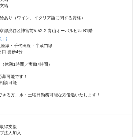
支給

給あり（ワイン、イタリア語に関する資格）
 東京都渋谷区神宮前5-52-2 青山オーバルビル B1階
認
銀座線・千代田線・半蔵門線

出口 徒歩4分
:00（休憩1時間／実働7時間）



応募可能です！

相談可能

できる方、水・土曜日勤務可能な方優遇いたします！
取得支援

ブ法人加入