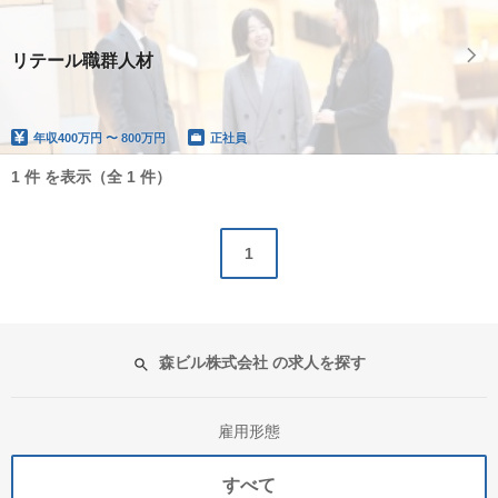
リテール職群人材
年収
400万円 〜 800万円
正社員
1 件 を表示（全 1 件）
1
森ビル株式会社 の求人を探す
雇用形態
すべて