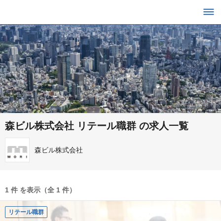
森ビル株式会社 リテール職群 の求人一覧
森ビル株式会社
1 件 を表示（全 1 件）
リテール職群