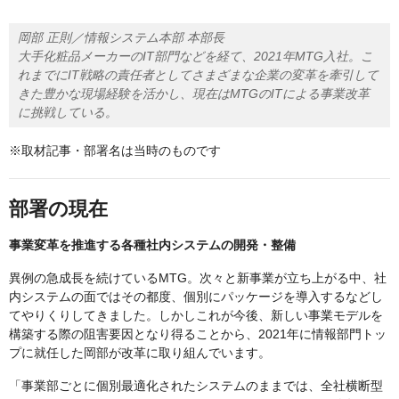
岡部 正則／情報システム本部 本部長
大手化粧品メーカーのIT部門などを経て、2021年MTG入社。こ
れまでにIT戦略の責任者としてさまざまな企業の変革を牽引して
きた豊かな現場経験を活かし、現在はMTGのITによる事業改革
に挑戦している。
※取材記事・部署名は当時のものです
部署の現在
事業変革を推進する各種社内システムの開発・整備
異例の急成長を続けているMTG。次々と新事業が立ち上がる中、社
内システムの面ではその都度、個別にパッケージを導入するなどし
てやりくりしてきました。しかしこれが今後、新しい事業モデルを
構築する際の阻害要因となり得ることから、2021年に情報部門トッ
プに就任した岡部が改革に取り組んでいます。
「事業部ごとに個別最適化されたシステムのままでは、全社横断型