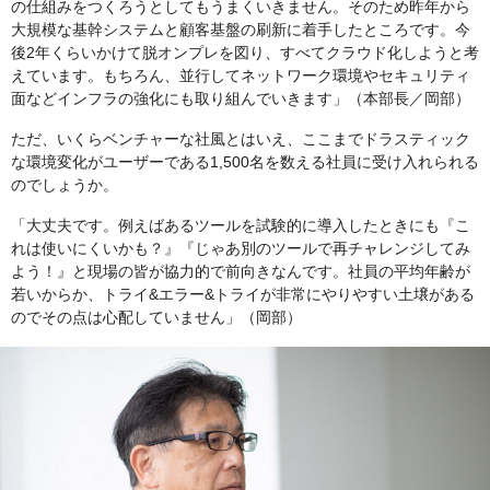
の仕組みをつくろうとしてもうまくいきません。そのため昨年から
大規模な基幹システムと顧客基盤の刷新に着手したところです。今
後2年くらいかけて脱オンプレを図り、すべてクラウド化しようと考
えています。もちろん、並行してネットワーク環境やセキュリティ
面などインフラの強化にも取り組んでいきます」（本部長／岡部）
ただ、いくらベンチャーな社風とはいえ、ここまでドラスティック
な環境変化がユーザーである1,500名を数える社員に受け入れられる
のでしょうか。
「大丈夫です。例えばあるツールを試験的に導入したときにも『こ
れは使いにくいかも？』『じゃあ別のツールで再チャレンジしてみ
よう！』と現場の皆が協力的で前向きなんです。社員の平均年齢が
若いからか、トライ&エラー&トライが非常にやりやすい土壌がある
のでその点は心配していません」（岡部）