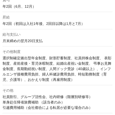
賞与
年2回（6月、12月）　
昇給
年2回（初回は入社1年後、2回目以降は1月と7月）
給与支払い
月末締めの翌月20日支払
その他制度
選択制確定拠出型年金制度、財形貯蓄制度、社員持株会制度、 表彰
制度、産前産後・育児休暇制度、結婚出産祝い金制度、 弔事お見舞
金制度、長期勤続祝い制度、人間ドック受診（40歳以上）、インフ
ルエンザ接種費用負担、婦人科健診費用負担、時短勤務制度（育
児、介護等）、おかえり制度（再雇用制度）
その他
社員割引、グループ活性会、社内研修（階層別研修等）

単身赴任帰省旅費補助 （該当者のみ）
