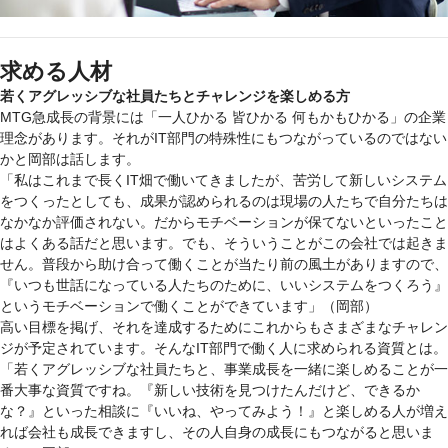
求める人材
若くアグレッシブな社員たちとチャレンジを楽しめる方
MTG急成長の背景には「一人ひかる 皆ひかる 何もかもひかる」の企業
理念があります。それがIT部門の特殊性にもつながっているのではない
かと岡部は話します。
「私はこれまで長くIT畑で働いてきましたが、苦労して新しいシステム
をつくったとしても、成果が認められるのは現場の人たちで自分たちは
なかなか評価されない。だからモチベーションが保てないといったこと
はよくある話だと思います。でも、そういうことがこの会社では起きま
せん。普段から助け合って働くことが当たり前の風土がありますので、
『いつも世話になっている人たちのために、いいシステムをつくろう』
というモチベーションで働くことができています」（岡部）
高い目標を掲げ、それを達成するためにこれからもさまざまなチャレン
ジが予定されています。そんなIT部門で働く人に求められる資質とは。
「若くアグレッシブな社員たちと、事業成長を一緒に楽しめることが一
番大事な資質ですね。『新しい技術を見つけたんだけど、できるか
な？』といった相談に『いいね、やってみよう！』と楽しめる人が増え
れば会社も成長できますし、その人自身の成長にもつながると思いま