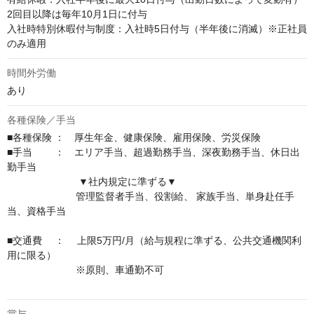
2回目以降は毎年10月1日に付与

入社時特別休暇付与制度：入社時5日付与（半年後に消滅）※正社員
のみ適用
時間外労働
あり
各種保険／手当
■各種保険 ：　厚生年金、健康保険、雇用保険、労災保険 

■手当　　 ：　エリア手当、超過勤務手当、深夜勤務手当、休日出
勤手当

　　　　　　　 ▼社内規定に準ずる▼

　　　　　　　管理監督者手当、役割給、 家族手当、単身赴任手
当、資格手当

■交通費　 ：　 上限5万円/月（給与規程に準ずる、公共交通機関利
用に限る） 

　　　　　　　※原則、車通勤不可 
