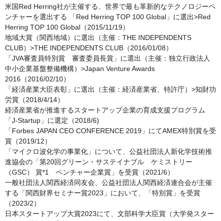
米国Red Herring社が主催する、世界で最も革新的なテクノロジーベ
ンチャーを選出する 「Red Herring TOP 100 Global」に選出>Red 
Herring TOP 100 Global（2015/11/19）

地域大賞（関西地域）に選出（主催：THE INDEPENDENTS 
CLUB）>THE INDEPENDENTS CLUB（2016/01/08）

「JVA審査員特別賞　審査委員長賞」に選出（主催：独立行政法人
中小企業基盤整備機構）>Japan Venture Awards 
2016（2016/02/10）

「経済産業大臣表彰」に選出（主催：経済産業省、特許庁）>知財功
労賞（2018/4/14）

経済産業省が推進するスタートアップ企業の育成支援プログラム
「J-Startup」に選定（2018/6)

「Forbes JAPAN CEO CONFERENCE 2019」にてAMEX特別賞を受
賞（2019/12）

「マイクロ波化学の事業化」について、公益社団法人新化学技術推
進協会の「第20回グリーン・サステイナブル　ケミストリー
（GSC） 賞*1　ベンチャー企業賞」を受賞（2021/6）

一般社団法人関西経済同友会、公益社団法人関西経済連合会が主催
する「関西財界セミナー賞2023」において、「特別賞」を受賞
（2023/2）

日本スタートアップ大賞2023にて、文部科学大臣賞（大学発スター