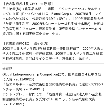
【代表取締役社長 CEO　吉野 巌】

三井物産(株)（化学品本部）、米国にてベンチャーやコンサルティ
ングに従事（Reed Global LLC、Bionol Corp.)。 2007年8月、マイ
クロ波化学㈱設立、代表取締役就任（現任）。 1990年慶応義塾大学
法学部法律学科卒、2002年UCバークレー経営学修士(MBA)、技術経
営(MOT)日立フェロー。経済産業省・研究開発型ベンチャーへの投
資判断に関する調査研究委員会　委員。

【代表取締役CSO　塚原 保徳】

2003年大阪大学大学院理学研究科博士後期課程修了、2004年大阪大
学大学院工学研究科・特任研究員、2006年大阪大学大学院工学研究
受賞歴
Global Entrepreneurship Competitionにて、世界選抜２４社中３位
に入賞（2011/06/20）

「新エネルギー・産業技術総合開発機構理事長賞」に選出>大学発ベ
ンチャー表彰（2015/08/18）

アントレプレナー部門にて、「最優秀賞　独立行政法人中小企業基
盤整備機構理事長賞」を受賞>第10回 ニッポン新事業創出大賞
（2015/10/21）
