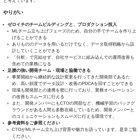
と考えています。
やりがい
ゼロイチのチームビルディングと、プロダクション投入
MLチーム立ち上げフェーズのため、自分の手でチームを作り上
げることができる
ありもののデータを用いるだけでなく、データ取得戦略から設
計していくことができる
「分析」で完結せず、自社サービスに組み込んでの運用改善も
含めての業務になる
足腰の強い開発チーム・現場と協働できる
事業開始から継続的な設計変更を行ってきた開発部であるた
め、高い頻度でデータ設計・改善のPDCAを回すことができる
現場も開発部との連携を密に行っており、業務オペレーション
の改善もスムーズに行える
また、開発メンバーにもCTOの岡部など、機械学習のバックグ
ラウンドがある人間も多数在籍しているため、開発メンバーと
のコミュニケーションもスムーズに行える環境です。
参考資料をご参照ください
CTOがMLチーム立ち上げ背景や魅力を語っています。是非ご覧
ください。