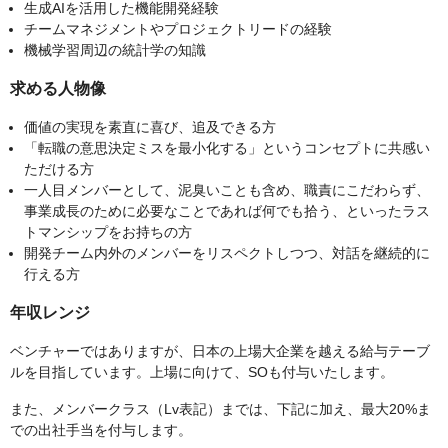
生成AIを活用した機能開発経験
チームマネジメントやプロジェクトリードの経験​
機械学習周辺の統計学の知識
求める人物像
価値の実現を素直に喜び、追及できる方
「転職の意思決定ミスを最小化する」というコンセプトに共感い
ただける方
一人目メンバーとして、泥臭いことも含め、職責にこだわらず、
事業成長のために必要なことであれば何でも拾う、といったラス
トマンシップをお持ちの方
開発チーム内外のメンバーをリスペクトしつつ、対話を継続的に
行える方
年収レンジ
ベンチャーではありますが、日本の上場大企業を越える給与テーブ
ルを目指しています。上場に向けて、SOも付与いたします。
また、メンバークラス（Lv表記）までは、下記に加え、最大20%ま
での出社手当を付与します。