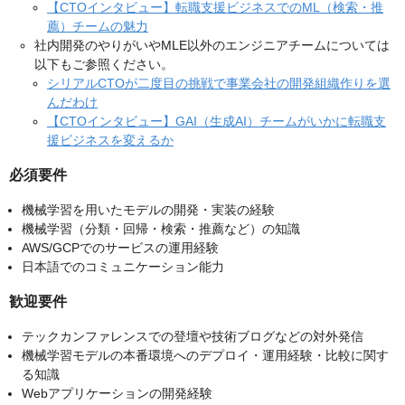
【CTOインタビュー】転職支援ビジネスでのML（検索・推
薦）チームの魅力
社内開発のやりがいやMLE以外のエンジニアチームについては
以下もご参照ください。
シリアルCTOが二度目の挑戦で事業会社の開発組織作りを選
んだわけ
【CTOインタビュー】GAI（生成AI）チームがいかに転職支
援ビジネスを変えるか
必須要件
機械学習を用いたモデルの開発・実装の経験
機械学習（分類・回帰・検索・推薦など）の知識
AWS/GCPでのサービスの運用経験
日本語でのコミュニケーション能力
歓迎要件
テックカンファレンスでの登壇や技術ブログなどの対外発信
機械学習モデルの本番環境へのデプロイ・運用経験・比較に関す
る知識
Webアプリケーションの開発経験