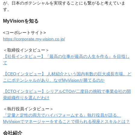
が、日本のポテンシャルを実現することにも繋がると考えていま
す。
MyVisionを知る
<コーポレートサイト>
https://corporate.my-vision.co.jp/
＜取締役インタビュー＞
【社長インタビュー】『最高の仕事が最高の人生を作る』を目指し
て
【CEOインタビュー】 人材紹介という国内有数の巨大成長市場。ど
こにポテンシャルがあり、なぜMyVisionが勝てるのか
【CTOインタビュー】シリアルCTOが二度目の挑戦で事業会社の開
発組織作りを選んだわけ
＜執行役員インタビュー＞
『定量と定性の両方でハイパフォームする』執行役員が語る、
MyVisionでマネージャーをすることで得られる視座とスキルとは？
会社紹介