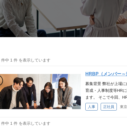
1 件中 1 件 を表示しています
HRBP（メンバー
募集背景 弊社が上場
育成・人事制度等HR
ます。 そこで今回、H
事業成長を強力に推進
人事
正社員
て、高い課題解決能力
待ちしております。 具体
1 件中 1 件 を表示しています
を安定して採用するこ