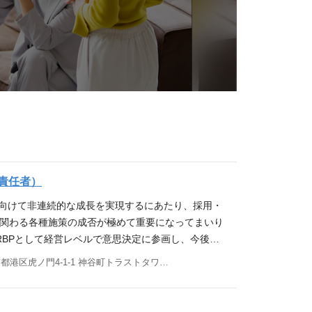
～責任者）
に向けて非連続的な成長を実現するにあたり、採用・
に関わる各種施策の成否が極めて重要になってまいり
RBPとして経営レベルで意思決定に参画し、今後の
していただける方を募集いたします。 経営幹部とし
東京都港区虎ノ門4-1-1 神谷町トラストタワー 24F
及び組織作りに対する想いをお持ちの方の応募をお
的な業務内容 1.採用 年間200～300名の優秀人材
とを目指し、 戦略策定～実行、さらには再現性のあ