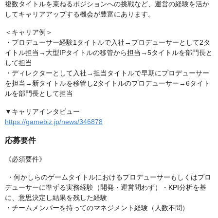
複数タイトルを束ねるポジションへの挑戦など、運営の経験を活か
してキャリアアップする機会が豊富にあります。
＜キャリア例＞
・プロデューサー経験1タイトルで入社→プロデューサーとして2タ
イトル担当→大型IPタイトルの移管から担当→5タイトルを部門長と
して担当
・ディレクターとして入社→担当タイトルで早期にプロデューサー
を担当→新タイトルを移管し2タイトルのプロデューサー→6タイト
ルを部門長として担当
▼キャリアインタビュー
https://gamebiz.jp/news/346878
応募要件
《必須要件》
・何かしらのゲームタイトルにおけるプロデューサーもしくはプロ
デューサーに準ずる実務経験（開発・運営問わず）・KPI分析を基
に、意思決定し結果を残した経験
・チームメンバーを持ってのマネジメント経験（人数不問）