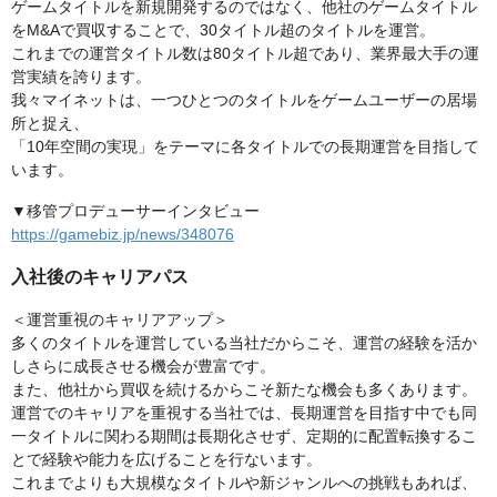
ゲームタイトルを新規開発するのではなく、他社のゲームタイトル
をM&Aで買収することで、30タイトル超のタイトルを運営。
これまでの運営タイトル数は80タイトル超であり、業界最大手の運
営実績を誇ります。
我々マイネットは、一つひとつのタイトルをゲームユーザーの居場
所と捉え、
「10年空間の実現」をテーマに各タイトルでの長期運営を目指して
います。
▼移管プロデューサーインタビュー
https://gamebiz.jp/news/348076
入社後のキャリアパス
＜運営重視のキャリアアップ＞
多くのタイトルを運営している当社だからこそ、運営の経験を活か
しさらに成長させる機会が豊富です。
また、他社から買収を続けるからこそ新たな機会も多くあります。
運営でのキャリアを重視する当社では、長期運営を目指す中でも同
一タイトルに関わる期間は長期化させず、定期的に配置転換するこ
とで経験や能力を広げることを行ないます。
これまでよりも大規模なタイトルや新ジャンルへの挑戦もあれば、