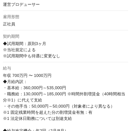
運営プロデューサー
雇用形態
正社員
契約期間
◆試用期間：原則3ヶ月

※当社規定による

※試用期間中も待遇に変更なし
給与
年収
700万円 〜 1000万円
◆月給内訳：

・基本給：360,000円～535,000円

・職務給：130,000円～185,000円 ※時間外割増賃金（40時間相当
分※1）に代えて支給

・その他手当：50,000円～50,000円（対象者により異なる）

※1 固定残業時間を超えた分の割増賃金有無：有

※1 法定休日勤務については別途支給

◆給与改定機会：年2回（2月/8月）
