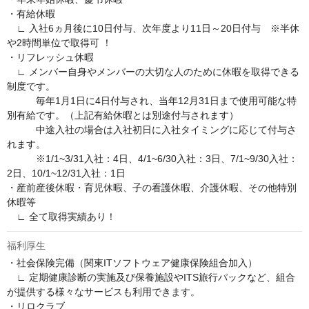
・有給休暇

　∟ 入社6ヵ月後に10日付与、次年度より11日～20日付与　※半休
や2時間単位で取得可 ！

・リフレッシュ休暇

　∟ メンバー自身やメンバーの大切な人のために休暇を取得できる
制度です。

　　　毎年1月1日に4日付与され、当年12月31日まで使用可能な特
別有給です。（上記有給休暇とは別途付与されます）

　　　中途入社の場合は入社初日に入社タイミングに応じて付与さ
れます。

　　　※1/1~3/31入社：4日、4/1~6/30入社：3日、7/1~9/30入社：
2日、10/1~12/31入社：1日

・産前産後休暇・育児休暇、子の看護休暇、介護休暇、その他特別
休暇等

　∟ 全て取得実績あり！
福利厚生
・社会保険完備（関東ITソフトウェア健康保険組合加入）

　∟ 定期健康診断の実施及び保養施設やITS旅行パックなど、組合
が提供する様々なサービスも利用できます。

・リロクラブ
