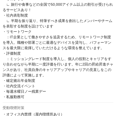
　∟ 旅行や食事などの全国で50,000アイテム以上の割引が受けられ
るサービスあり！

・社内表彰制度

　∟ 半期を振り返り、特筆すべき成果を創出したメンバーやチーム
を表彰する制度を設けています

・リモートワーク

　：IT企業として働きやすさを追及するため、リモートワーク制度
を導入。職種や部署ごとに最適なデバイスを貸与し、パフォーマン
スを最大限に発揮していただけるような環境を整えています。

・評価制度

　：ミッショングレード制度を導入し、個人の役割とキャリアをす
り合わせながら半期に一度評価を行います。年に2回の昇給昇進チャ
ンスがあり、社員自身のキャリアアップやキャリアの見直しをこの
評価によって実施します。

・確定拠出年金制度

・社内交流イベント

・毎週水曜日ノー残業デー　

・私服勤務可
受動喫煙対策
・オフィス内禁煙（屋内喫煙所あり）