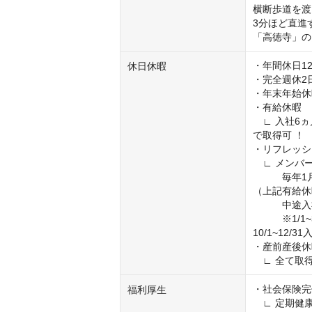
横断歩道を渡
3分ほど直進
「高徳寺」の
・年間休日12
休日休暇
・完全週休2日
・年末年始休
・有給休暇

　∟ 入社6
で取得可 ！

・リフレッシ
　∟ メンバ
　　　毎年1
（上記有給休
　　　中途入
　　　※1/1~
10/1~12/31
・産前産後休
　∟ 全て取
・社会保険完
福利厚生
　∟ 定期健