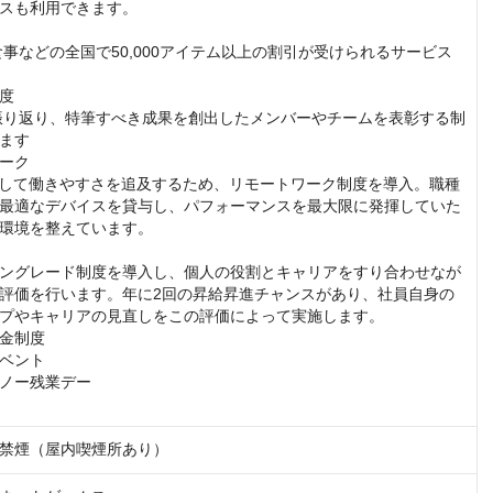
スも利用できます。

食事などの全国で50,000アイテム以上の割引が受けられるサービス
度

振り返り、特筆すべき成果を創出したメンバーやチームを表彰する制
ます

ーク

として働きやすさを追及するため、リモートワーク制度を導入。職種
最適なデバイスを貸与し、パフォーマンスを最大限に発揮していた
環境を整えています。

ングレード制度を導入し、個人の役割とキャリアをすり合わせなが
評価を行います。年に2回の昇給昇進チャンスがあり、社員自身の
プやキャリアの見直しをこの評価によって実施します。

金制度

ベント

ノー残業デー　

禁煙（屋内喫煙所あり）