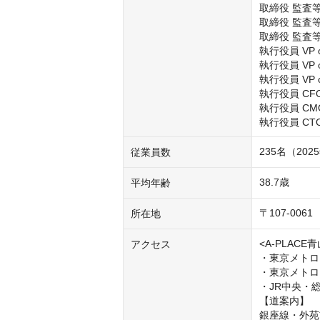
取締役 監査等
取締役 監査等
取締役 監査等
執行役員 VP o
執行役員 VP of
執行役員 VP of
執行役員 CFO（C
執行役員 CMO（C
執行役員 CTO（
235名（2
従業員数
38.7歳
平均年齢
〒107-006
所在地
<A-PLACE青
アクセス
・東京メトロ
・東京メトロ
・JR中央・総
【道案内】

銀座線・外苑