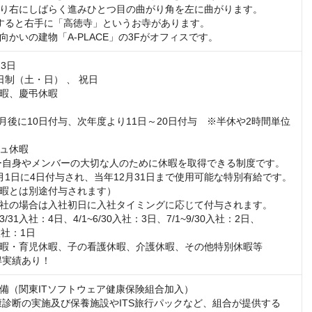
り右にしばらく進みひとつ目の曲がり角を左に曲がります。

すると右手に「高徳寺」というお寺があります。

向かいの建物「A-PLACE」の3Fがオフィスです。
3日

制（土・日） 、 祝日

暇、慶弔休暇

ヵ月後に10日付与、次年度より11日～20日付与　※半休や2時間単位
ュ休暇

ー自身やメンバーの大切な人のために休暇を取得できる制度です。

月1日に4日付与され、当年12月31日まで使用可能な特別有給です。
暇とは別途付与されます）

社の場合は入社初日に入社タイミングに応じて付与されます。

3/31入社：4日、4/1~6/30入社：3日、7/1~9/30入社：2日、
入社：1日

暇・育児休暇、子の看護休暇、介護休暇、その他特別休暇等

得実績あり！
備（関東ITソフトウェア健康保険組合加入）

康診断の実施及び保養施設やITS旅行パックなど、組合が提供する