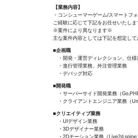
【業務内容】
・コンシューマーゲーム/スマートフ
ご経験に応じて下記をお任せいたしま
※案件により異なります※
主な案件内容としては下記を想定して
■企画職
・開発・運営ディレクション、仕様
・進行管理業務、外注管理業務
・デバッグ対応
■開発職
・サーバーサイド開発業務（Go,PHP,Ru
・クライアントエンジニア業務（UnrealE
■クリエイティブ業務
・UIデザイン業務
・3Dデザイナー業務
・2Dモーション業務（Live2d,spine