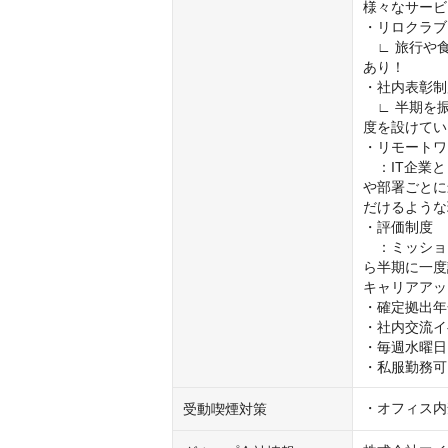
様々なサービ
・リロクラブ

　∟ 旅行や
あり！

・社内表彰制
　∟ 半期を
度を設けてい
・リモートワ
　：IT企業
や部署ごとに
だけるような
・評価制度

　：ミッショ
ら半期に一度
キャリアアッ
・確定拠出年
・社内交流イ
・毎週水曜日
・私服勤務可
・オフィス内
受動喫煙対策