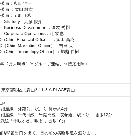
委員：和田 洋一

委員 ：太田 雄貴

委員：栗原 正和

f Strategy：見藤 俊介

 Business Development：倉友 秀樹

 Corporate Operations：辻 将也

hief Financial Officer）：須田 昌樹

hief Marketing Officer）：吉田 大

Chief Technology Officer）：堀越 裕樹
025年12月末時点）※グループ連結、間接雇用除く
1　東京都港区北青山2-11-3 A-PLACE青山
山>

 銀座線「外苑前」駅より 徒歩約4分

 銀座線・千代田線・半蔵門線「表参道」駅より 　徒歩12分

武線「千駄ヶ谷」駅より 徒歩16分

前駅3番出口を出て、目の前の横断歩道を渡ります。
