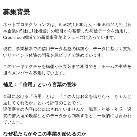
募集背景
ネットプロテクションズは、BtoC約1,500万人・BtoB約74万社（日
本企業の5社に1社相当）の取引から蓄積した与信データを活用し、
CreditTech領域での新規事業創出フェーズに入っています。
現在、事業横断での信用データ基盤の構築や、データに基づく支払
いリマインド体験の開発を急ピッチで進めています。
このアーキテクチャを構想から実装まで牽引でき、チームの中核を
担うメンバーを募集しています。
補足：「信用」という言葉の意味
金融における「信用」とは、「この人はお金を借りたら、ちゃんと
返してくれるか」という評価のことです。
評価審査の内容は公にはされていませんが、職業・年齢・年収・過
去の借入返済履歴などのデータから判断すると、一般的には言われ
ています。
なぜ私たちが今この事業を始めるのか