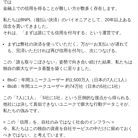
では
金融上での信用を得ることが難しい方が数多く存在します。
私たちはBNPL（後払い決済）のパイオニアとして、20年以上ある
信念を貫いてきました。
それは、「まずは誰にでも信用を付与する」という運営です。
まずは弊社の決済を使っていただく。万が一お支払いが遅れて
も、完済いただければ再び信用を付与し、次につなげる。
この「誰も取りこぼさない」姿勢で向き合い続けた結果、私たちは
独自の膨大なデータ基盤を築くに至りました。
BtoC：年間ユニークユーザー 約1,500万人（日本の7人に1人）
BtoB：年間ユニークユーザー 約74万社（日本の5社に1社）
この「7人に1人」「5社に1社」という圧倒的な接点から得られる、
他社には決して真似できないユニークで膨大な行動データこそが、
私たちの強みです。
< この「信用」を、自社のみではなく社会のインフラへ >
今、私たちはこの独自の資産を自社サービスの中だけに留めておく
べきではない、と考えています。