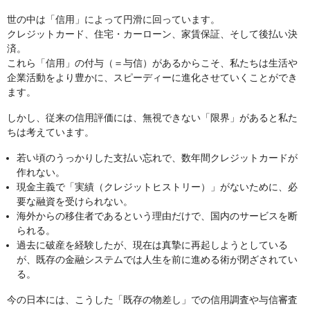
世の中は「信用」によって円滑に回っています。
クレジットカード、住宅・カーローン、家賃保証、そして後払い決
済。
これら「信用」の付与（＝与信）があるからこそ、私たちは生活や
企業活動をより豊かに、スピーディーに進化させていくことができ
ます。
しかし、従来の信用評価には、無視できない「限界」があると私た
ちは考えています。
若い頃のうっかりした支払い忘れで、数年間クレジットカードが
作れない。
現金主義で「実績（クレジットヒストリー）」がないために、必
要な融資を受けられない。
海外からの移住者であるという理由だけで、国内のサービスを断
られる。
過去に破産を経験したが、現在は真摯に再起しようとしている
が、既存の金融システムでは人生を前に進める術が閉ざされてい
る。
今の日本には、こうした「既存の物差し」での信用調査や与信審査