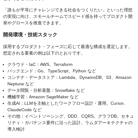
「誰もが平等にチャレンジできる社会をつくりたい」といった理想
の実現に向け、スモールチームでスピード感を持ってプロダクト開
発やグロースを推進できます。
開発環境・技術スタック
採用するプロダクト・フェーズに応じて最適な構成を選定します。
想定される要素の例は以下のとおりです。
クラウド・IaC：AWS、Terraform
バックエンド：Go、TypeScript、Python など
コンテナ・データストア：Lambda、DynamoDB、S3、Amazon
Neptune など
データ閲覧・分析基盤：Snowflake など
機械学習：Amazon SageMaker など
生成AI：LLMを主軸としたワークフロー設計・運用。Cursor、
ClaudeCode など
その他：イベントソーシング、DDD、CQRS。グラフDB。セキュ
リティ・ガバナンス要件に沿った設計。ラムダアーキテクチャの
導入検討