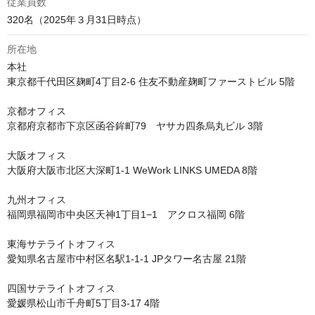
従業員数
320名（2025年３月31日時点）
所在地
本社

東京都千代田区麹町4丁目2-6 住友不動産麹町ファーストビル 5階 

京都オフィス

京都府京都市下京区函谷鉾町79　ヤサカ四条烏丸ビル 3階 

大阪オフィス

大阪府大阪市北区大深町1-1 WeWork LINKS UMEDA 8階 

九州オフィス

福岡県福岡市中央区天神1丁目1−1　アクロス福岡 6階 

東海サテライトオフィス

愛知県名古屋市中村区名駅1-1-1 JPタワー名古屋 21階 

四国サテライトオフィス

愛媛県松山市千舟町5丁目3-17 4階