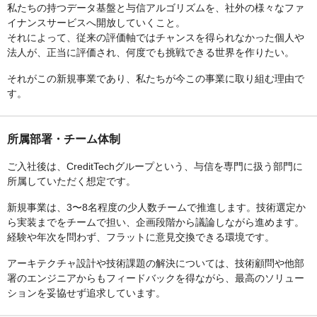
私たちの持つデータ基盤と与信アルゴリズムを、社外の様々なファ
イナンスサービスへ開放していくこと。
それによって、従来の評価軸ではチャンスを得られなかった個人や
法人が、正当に評価され、何度でも挑戦できる世界を作りたい。
それがこの新規事業であり、私たちが今この事業に取り組む理由で
す。
所属部署・チーム体制
ご入社後は、CreditTechグループという、与信を専門に扱う部門に
所属していただく想定です。
新規事業は、3〜8名程度の少人数チームで推進します。技術選定か
ら実装までをチームで担い、企画段階から議論しながら進めます。
経験や年次を問わず、フラットに意見交換できる環境です。
アーキテクチャ設計や技術課題の解決については、技術顧問や他部
署のエンジニアからもフィードバックを得ながら、最高のソリュー
ションを妥協せず追求しています。