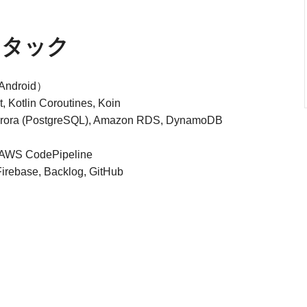
スタック
Android）
otlin Coroutines, Koin
a (PostgreSQL), Amazon RDS, DynamoDB
 AWS CodePipeline
rebase, Backlog, GitHub