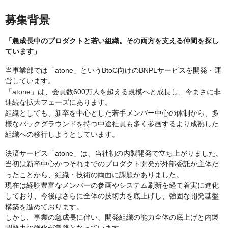
募集背景
「急成長中のプロダクトと若い組織。その両方を支える仲間を探し
ています」
当事業部では「atone」というBtoC向けのBNPLサービスを開発・運
営しています。
「atone」は、会員数600万人を超える規模へと成長し、今まさに非
連続な拡大フェーズにあります。
組織としても、新卒を中心とした若手メンバー中心の体制から、多
様なバックグラウンドを持つ中途社員も多く参画するより成熟した
組織への移行しようとしています。
決済サービス「atone」は、当社初の内製開発で立ち上がりました。
当初は新卒中心かつそれまでのプロダクト開発が外部委託が主体だ
ったことから、組織・技術の両面に課題がありました。
現在は経験豊富なメンバーの参画やシステム刷新を経て着実に進化
しており、今後はさらに全体の技術力を底上げし、強固な開発基盤
構築を進めております。
しかし、事業の急成長に伴い、開発組織の能力全体の底上げと内製