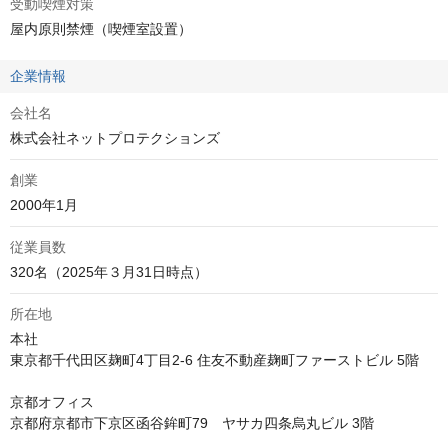
受動喫煙対策
屋内原則禁煙（喫煙室設置）
企業情報
会社名
株式会社ネットプロテクションズ
創業
2000年1月
従業員数
320名（2025年３月31日時点）
所在地
本社

東京都千代田区麹町4丁目2-6 住友不動産麹町ファーストビル 5階 

京都オフィス

京都府京都市下京区函谷鉾町79　ヤサカ四条烏丸ビル 3階 
