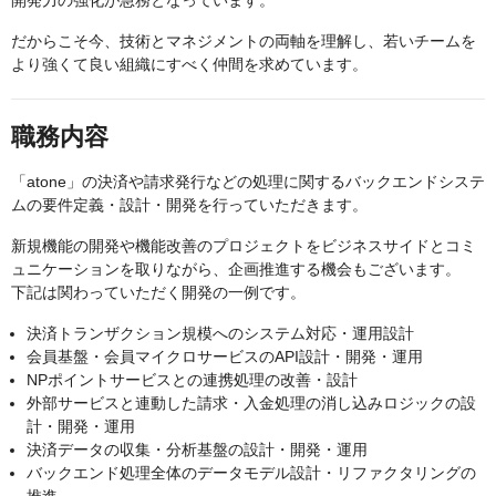
開発力の強化が急務となっています。
だからこそ今、技術とマネジメントの両軸を理解し、若いチームを
より強くて良い組織にすべく仲間を求めています。
職務内容
「atone」の決済や請求発行などの処理に関するバックエンドシステ
ムの要件定義・設計・開発を行っていただきます。
新規機能の開発や機能改善のプロジェクトをビジネスサイドとコミ
ュニケーションを取りながら、企画推進する機会もございます。
下記は関わっていただく開発の一例です。
決済トランザクション規模へのシステム対応・運用設計
会員基盤・会員マイクロサービスのAPI設計・開発・運用
NPポイントサービスとの連携処理の改善・設計
外部サービスと連動した請求・入金処理の消し込みロジックの設
計・開発・運用
決済データの収集・分析基盤の設計・開発・運用
バックエンド処理全体のデータモデル設計・リファクタリングの