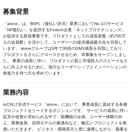
募集背景
「atone」は、BNPL（後払い決済）業界においてNo.1のサービス
「NP後払い」を提供するFintech企業「ネットプロテクションズ」
が提供する新規事業です。プロダクトとしての成長基盤（約700万
人の会員数）を活かして、ユーザーへの提供価値最大化を目指して
います。 atoneグループは5年で30倍のGMV成長を目指しており、
プロダクトをさらにグロースさせるため、本募集をオープンしまし
た。 事業の成長に伴い、プロダクトの質と市場投入のスピードをさ
らに向上させるために、強力なリーダーシップとイノベーションの
推進力を持つ方を求めています。
業務内容
toC向け決済サービス『atone』において、事業成長に直結する各種
プロジェクトをリードするポジションです。 サービスの成長に伴い
拡充や改善が求められる中で、新機能の企画、ユーザー体験の向
上、業務改善、信用モデルの最適化など、幅広いプロジェクトを推
進いただきます。 ビジネス・開発双方と密に連携しながら、裁量を