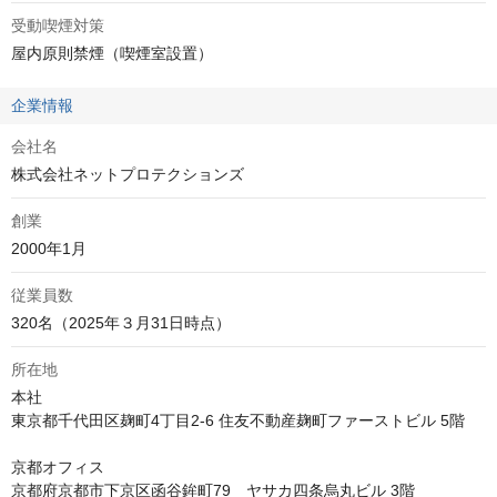
受動喫煙対策
屋内原則禁煙（喫煙室設置）
企業情報
会社名
株式会社ネットプロテクションズ
創業
2000年1月
従業員数
320名（2025年３月31日時点）
所在地
本社

東京都千代田区麹町4丁目2-6 住友不動産麹町ファーストビル 5階 

京都オフィス

京都府京都市下京区函谷鉾町79　ヤサカ四条烏丸ビル 3階 
