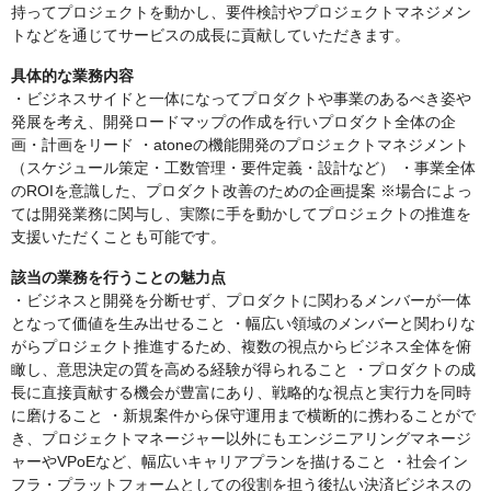
持ってプロジェクトを動かし、要件検討やプロジェクトマネジメン
トなどを通じてサービスの成長に貢献していただきます。
具体的な業務内容
・ビジネスサイドと一体になってプロダクトや事業のあるべき姿や
発展を考え、開発ロードマップの作成を行いプロダクト全体の企
画・計画をリード ・atoneの機能開発のプロジェクトマネジメント
（スケジュール策定・工数管理・要件定義・設計など） ・事業全体
のROIを意識した、プロダクト改善のための企画提案 ※場合によっ
ては開発業務に関与し、実際に手を動かしてプロジェクトの推進を
支援いただくことも可能です。
該当の業務を行うことの魅力点
・ビジネスと開発を分断せず、プロダクトに関わるメンバーが一体
となって価値を生み出せること ・幅広い領域のメンバーと関わりな
がらプロジェクト推進するため、複数の視点からビジネス全体を俯
瞰し、意思決定の質を高める経験が得られること ・プロダクトの成
長に直接貢献する機会が豊富にあり、戦略的な視点と実行力を同時
に磨けること ・新規案件から保守運用まで横断的に携わることがで
き、プロジェクトマネージャー以外にもエンジニアリングマネージ
ャーやVPoEなど、幅広いキャリアプランを描けること ・社会イン
フラ・プラットフォームとしての役割を担う後払い決済ビジネスの