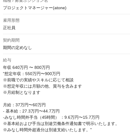
職種 / 募集ポジション名
プロジェクトマネージャー(atone)
雇用形態
正社員
契約期間
期間の定めなし
給与
年収
640万円 〜 800万円
"想定年収：550万円〜900万円

※前職での実績やスキルに応じて相談

※想定年収には月額の他、賞与を含みます

※月給制となります

月給：37万円〜60万円

- 基本給：27.3万円〜44.7万円

-みなし時間外手当（45時間） ：9.6万円〜15.7万円

※基本給および手当は別途労働条件通知書で明示いたします。

※みなし時間外超過分は別途支給いたします。"