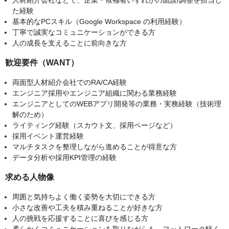
人材紹介会社などで、企業・候補者いずれかの面談/調整を担当し
た経験
基本的なPCスキル（Google Workspace の利用経験）
丁寧で誠実なコミュニケーションができる方
人の成長を支えることに前向きな方
歓迎要件（WANT）
両面型人材紹介会社でのRA/CA経験
エンジニア採用やエンジニア組織に関わる業務経験
エンジニアとしてのWEBアプリ開発等の業務・実務経験（技術理
解のため）
ライティング経験（スカウト文、採用ページなど）
採用イベント運営経験
マルチタスクを整理しながら進めることが得意な方
データ分析や採用KPI管理の経験
求める人物像
周囲と気持ちよく働く姿勢を大切にできる方
小さな改善や工夫を積み重ねることが好きな方
人の挑戦を応援することに喜びを感じる方