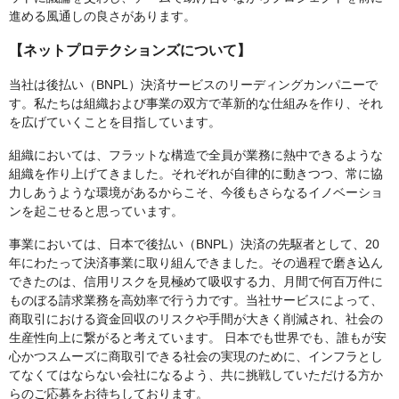
進める風通しの良さがあります。
【ネットプロテクションズについて】
当社は後払い（BNPL）決済サービスのリーディングカンパニーで
す。私たちは組織および事業の双方で革新的な仕組みを作り、それ
を広げていくことを目指しています。
組織においては、フラットな構造で全員が業務に熱中できるような
組織を作り上げてきました。それぞれが自律的に動きつつ、常に協
力しあうような環境があるからこそ、今後もさらなるイノベーショ
ンを起こせると思っています。
事業においては、日本で後払い（BNPL）決済の先駆者として、20
年にわたって決済事業に取り組んできました。その過程で磨き込ん
できたのは、信用リスクを見極めて吸収する力、月間で何百万件に
ものぼる請求業務を高効率で行う力です。当社サービスによって、
商取引における資金回収のリスクや手間が大きく削減され、社会の
生産性向上に繋がると考えています。 日本でも世界でも、誰もが安
心かつスムーズに商取引できる社会の実現のために、インフラとし
てなくてはならない会社になるよう、共に挑戦していただける方か
らのご応募をお待ちしております。