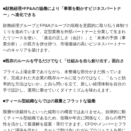
■財務経理×FP&Aの協働により「事業を動かすビジネスパートナ
ー」へ進化できる
財務経理グループとFP&Aグループの垣根を意図的に取り払う体制づ
くりを進めています。定型業務を外部パートナーと分業して生まれ
たリソースを使い、「過去の正しさ（会計）」と「未来の予測（事
業分析）」の双方を併せ持つ、市場価値の高いビジネスパートナー
へのキャリアを築けます。
■既存のルールを守るだけでなく「仕組みを自ら創り出す」面白さ
プライム上場企業でありながら、未整備な部分がまだ残っていま
す。完成された大企業の既存ルールに従うのではなく、「もっと効
率的な方法はないか」と自ら問いを立て、新しい経理体制を自分の
手で設計し、運用に乗せていくダイナミズムを味わえます。
■ティール型組織ならではの裁量とフラットな協働
階層や決裁待ちといった縦割りの構造ではありません。自律的に動
くティール型組織であるため、役職や年次に関係なく、自らの専門
性を活かして最適解を提案・実行できます。CFOやメンバーとフラ
ットに議論を交わし、チームで助け合いながらプロジェクトを前に