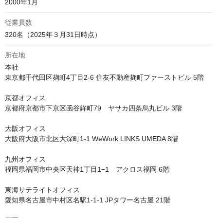
2000年1月
従業員数
320名（2025年３月31日時点）
所在地
本社

東京都千代田区麹町4丁目2-6 住友不動産麹町ファーストビル 5階 

京都オフィス

京都府京都市下京区函谷鉾町79　ヤサカ四条烏丸ビル 3階 

大阪オフィス

大阪府大阪市北区大深町1-1 WeWork LINKS UMEDA 8階 

九州オフィス

福岡県福岡市中央区天神1丁目1−1　アクロス福岡 6階 

東海サテライトオフィス

愛知県名古屋市中村区名駅1-1-1 JPタワー名古屋 21階 
