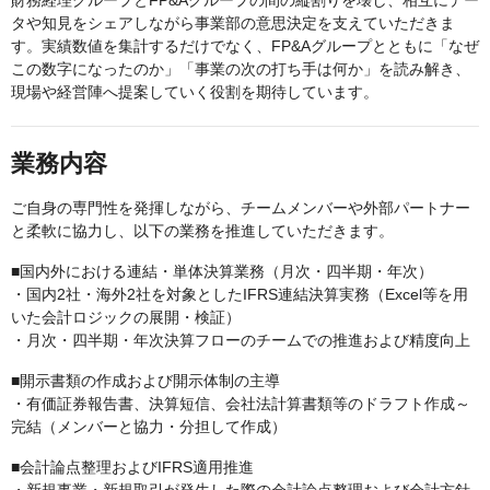
財務経理グループとFP&Aグループの間の縦割りを壊し、相互にデー
タや知見をシェアしながら事業部の意思決定を支えていただきま
す。実績数値を集計するだけでなく、FP&Aグループとともに「なぜ
この数字になったのか」「事業の次の打ち手は何か」を読み解き、
現場や経営陣へ提案していく役割を期待しています。
業務内容
ご自身の専門性を発揮しながら、チームメンバーや外部パートナー
と柔軟に協力し、以下の業務を推進していただきます。
■国内外における連結・単体決算業務（月次・四半期・年次）
・国内2社・海外2社を対象としたIFRS連結決算実務（Excel等を用
いた会計ロジックの展開・検証）
・月次・四半期・年次決算フローのチームでの推進および精度向上
■開示書類の作成および開示体制の主導
・有価証券報告書、決算短信、会社法計算書類等のドラフト作成～
完結（メンバーと協力・分担して作成）
■会計論点整理およびIFRS適用推進