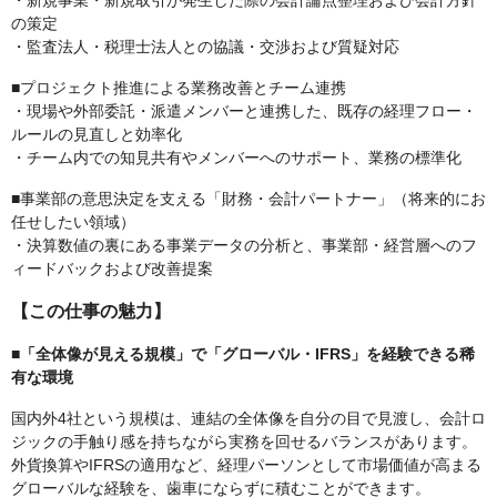
・新規事業・新規取引が発生した際の会計論点整理および会計方針
の策定
・監査法人・税理士法人との協議・交渉および質疑対応
■プロジェクト推進による業務改善とチーム連携
・現場や外部委託・派遣メンバーと連携した、既存の経理フロー・
ルールの見直しと効率化
・チーム内での知見共有やメンバーへのサポート、業務の標準化
■事業部の意思決定を支える「財務・会計パートナー」（将来的にお
任せしたい領域）
・決算数値の裏にある事業データの分析と、事業部・経営層へのフ
ィードバックおよび改善提案
【この仕事の魅力】
■「全体像が見える規模」で「グローバル・IFRS」を経験できる稀
有な環境
国内外4社という規模は、連結の全体像を自分の目で見渡し、会計ロ
ジックの手触り感を持ちながら実務を回せるバランスがあります。
外貨換算やIFRSの適用など、経理パーソンとして市場価値が高まる
グローバルな経験を、歯車にならずに積むことができます。