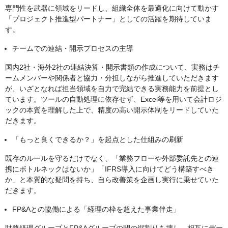
専門性を武器に領域をリードし、組織全体を最適化に向けて動かす
「プロジェクト推進型パートナー」としての活躍を期待していま
す。
チームでの連結・開示プロセスの主導
国内2社・海外2社の連結決算・開示書類の作成について、実務はチ
ームメンバーや関係者と協力・分担しながら推進していただきます
が、いざとなれば担当領域を自力で完結できる実務能力を前提とし
ています。ツールの自動処理に依存せず、Excel等を用いて会計ロジ
ックの本質を理解した上で、精度の高い開示体制をリードしていた
だきます。
「もっと良くできるか？」を起点とした仕組みの刷新
既存のルールを守るだけでなく、「業務フローや外部委託先との連
携にボトルネックはないか」「IFRS導入に向けてどう構築すべき
か」と本質的な疑問を持ち、自ら改善策を企画し実行に乗せていた
だきます。
FP&Aとの協働による「経理の枠を超えた事業伴走」