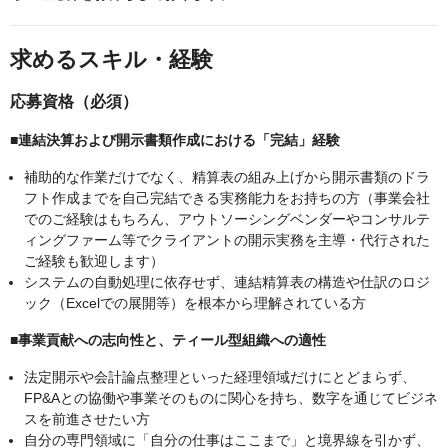
求めるスキル・経験
応募資格（必須）
■連結決算および開示書類作成における「完結」経験
補助的な作業だけでなく、精算表の組み上げから開示書類のドラ
フト作成までを自己完結できる実務能力をお持ちの方（事業会社
でのご経験はもちろん、アウトソーシングベンダーやコンサルテ
ィングファーム等でクライアントの開示実務を主導・代行された
ご経験も歓迎します）
システムの自動処理に依存せず、連結精算表の構造や仕訳のロジ
ック（Excelでの展開等）を根本から理解されている方
■事業貢献への志向性と、ティール型組織への適性
法定開示や会計論点整理といった経理領域だけにとどまらず、
FP&Aとの協働や事業そのものに関心を持ち、数字を通じてビジネ
スを前進させたい方
自分の専門領域に「自分の仕事はここまで」と境界線を引かず、