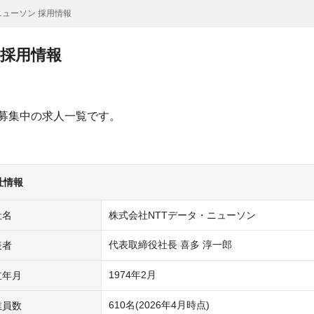
ニューソン 採用情報
 採用情報
募集中の求人一覧です。
社情報
社名
株式会社NTTデータ・ニューソン
代表取締役社長 喜多 淳一郎
表者
1974年2月
立年月
610名(2026年4月時点)
業員数