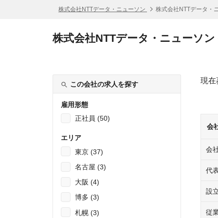
株式会社NTTデータ・ニューソン
株式会社NTTデータ・
株式会社NTTデータ・ニューソン
現在
この会社の求人を探す
雇用形態
正社員 (50)
会
エリア
会
東京 (37)
名古屋 (3)
代
大阪 (4)
設
博多 (3)
従
札幌 (3)