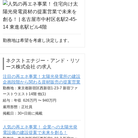
勤務地は希望を考慮し決定します。
ネクストエナジー・アンド・リソ
ース株式会社 の求人
注目の再エネ事業！太陽光発電所の建設
企画段階から関わる資材販売の提案営業
勤務地：東京都新宿区西新宿1-23-7 新宿ファ
ーストウエスト14階 他(1)
給与：
年収
626万円 〜 940万円
雇用形態：正社員
掲載日：
30+日
前に掲載
人気の再エネ事業！ 企業への太陽光発
電設備の建設提案で未来を創る！