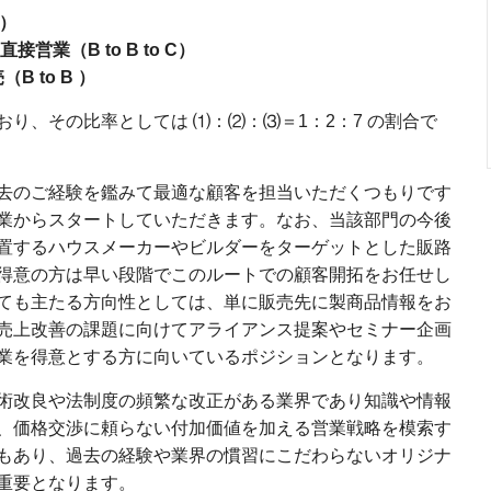
C）
業（B to B to C）
 to B ）
り、その比率としては ⑴：⑵：⑶＝1：2：7 の割合で
去のご経験を鑑みて最適な顧客を担当いただくつもりです
業からスタートしていただきます。なお、当該部門の今後
置するハウスメーカーやビルダーをターゲットとした販路
得意の方は早い段階でこのルートでの顧客開拓をお任せし
ても主たる方向性としては、単に販売先に製商品情報をお
売上改善の課題に向けてアライアンス提案やセミナー企画
業を得意とする方に向いているポジションとなります。
術改良や法制度の頻繁な改正がある業界であり知識や情報
、価格交渉に頼らない付加価値を加える営業戦略を模索す
もあり、過去の経験や業界の慣習にこだわらないオリジナ
重要となります。