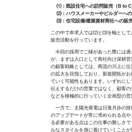
⑴：既設住宅への訪問販売（B to 
⑵：ハウスメーカーやビルダーへの直接営
⑶：住宅設備/建築資材商社への販売（B
この中で本求人では⑵と⑶を軸としてお
販売活動を行っています。
今回の採用でご縁があった際には過
が、まずは入口として商社向け深耕営
の顧客戦略としては、商流の川上に位
の拡大を目指しており、新規開拓がお
ていく可能性もあります。いずれにし
伝えするだけの営業ではなく、顧客の
などを積極的に行っていく企画型の営
一方で、太陽光発電は日進月歩の技
のアップデートが常に求められる点や
る必要がある点はこの仕事の難しさで
ルなスタイルを身に着けていくことが