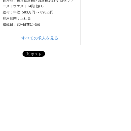
勤務地：東京都新宿区西新宿1-23-7 新宿ファ
ーストウエスト14階 他(1)
給与：
年収
583万円 〜 898万円
雇用形態：正社員
掲載日：
30+日
前に掲載
すべての求人を見る