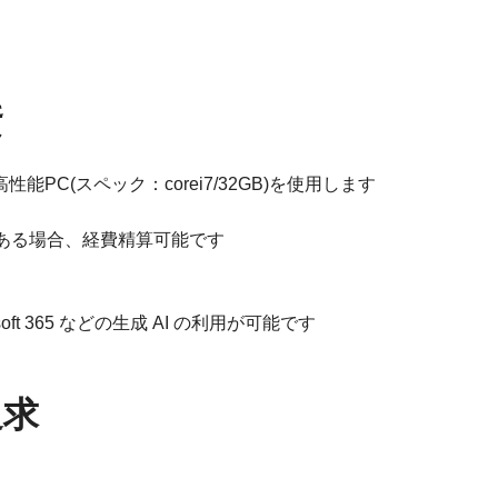
資
p 4 等 高性能PC(スペック：corei7/32GB)を使用します
がある場合、経費精算可能です
 Microsoft 365 などの生成 AI の利用が可能です
追求