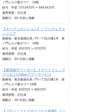
ノ門ヒルズ森タワー 16階
給与：
年収
575.04万円 〜 848.64万円
雇用形態：正社員
掲載日：
30+日
前に掲載
【オープンポジション】ソフトウェアエ
ンジニア
勤務地：東京都港区虎ノ門一丁目23番1号 虎
ノ門ヒルズ森タワー 16階
給与：
年収
450万円 〜 570万円
雇用形態：正社員
掲載日：
30+日
前に掲載
【運用保守リーダー】スマートフォンア
プリおよびWebアプリサービス
勤務地：東京都港区虎ノ門一丁目23番1号 虎
ノ門ヒルズ森タワー 16階
給与：
年収
603万円 〜 805万円
雇用形態：正社員
掲載日：
30+日
前に掲載
【プロジェクトマネージャー候補】コン