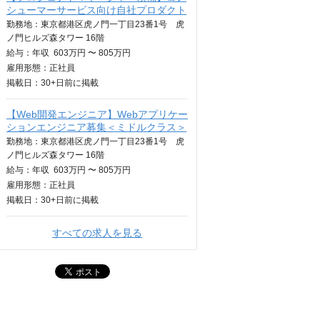
シューマーサービス向け自社プロダクト
勤務地：東京都港区虎ノ門一丁目23番1号 虎
ノ門ヒルズ森タワー 16階
給与：
年収
603万円 〜 805万円
雇用形態：正社員
掲載日：
30+日
前に掲載
【Web開発エンジニア】Webアプリケー
ションエンジニア募集＜ミドルクラス＞
勤務地：東京都港区虎ノ門一丁目23番1号 虎
ノ門ヒルズ森タワー 16階
給与：
年収
603万円 〜 805万円
雇用形態：正社員
掲載日：
30+日
前に掲載
すべての求人を見る