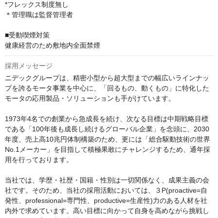
*フレックス制度無し

＊管理職は監督管理者

■受動喫煙対策

健康経営のため敷地内全面禁煙
採用メッセージ
ニデックグループは、精密小型から超大型までの幅広いラインナッ
プを誇るモータ事業を中心に、「回るもの、動くもの」に特化した
モータの応用製品・ソリューションも手がけています。

1973年4名での創業から急成長を続け、次なる目標は中期戦略目標
である「100年後も成長し続けるグローバル企業」を念頭に、2030
年度、売上高10兆円体制構築のため、更には「総合駆動技術の世界
No.1メーカー」を目指して積極果敢にチャレンジするため、通年採
用を行っております。

当社では、学歴・社歴・国籍・性別は一切関係なく、成果主義の会
社です。そのため、当社の採用活動においては、３P(proactive=自
発性、professional=専門性、productive=生産性)力のある人材を社
内外で求めています。高い目標に向かって自身を高めながら挑戦し