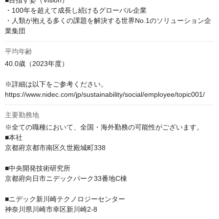
■目指す姿（Vision）

・100年を超えて成長し続けるグローバル企業

・人類が抱える多くの課題を解決する世界No.1のソリューション企
業集団
平均年齢
40.0歳（2023年度）

※詳細は以下をご参考ください。

https://www.nidec.com/jp/sustainability/social/employee/topic001/
主要勤務地
※全ての職種において、全国・海外勤務の可能性がございます。

■本社

京都府京都市南区久世殿城町338

■中央開発技術研究所

京都府向日市ニデックパーク33番地C棟

■ニデック新川崎テクノロジーセンター

神奈川県川崎市幸区新川崎2-8
