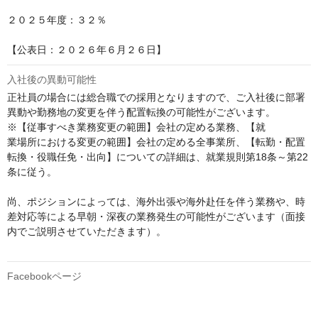
２０２５年度：３２％

【公表日：２０２６年６月２６日】
入社後の異動可能性
正社員の場合には総合職での採用となりますので、ご入社後に部署
異動や勤務地の変更を伴う配置転換の可能性がございます。

※【従事すべき業務変更の範囲】会社の定める業務、【就

業場所における変更の範囲】会社の定める全事業所、【転勤・配置
転換・役職任免・出向】についての詳細は、就業規則第18条～第22
条に従う。

尚、ポジションによっては、海外出張や海外赴任を伴う業務や、時
差対応等による早朝・深夜の業務発生の可能性がございます（面接
内でご説明させていただきます）。

Facebookページ