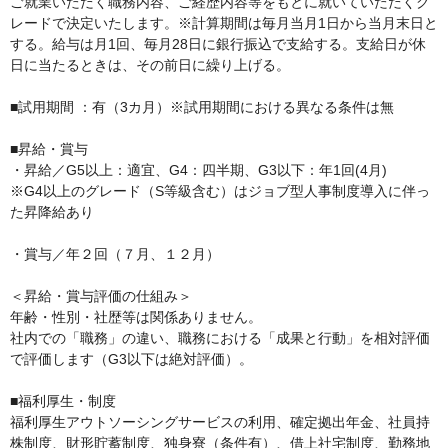
ご就業いただく職務内容、ご経歴内容等をもとに就いていただくグ
レードで決定いたします。※計算期間は毎月当月1日から当月末日と
する。給与は月1回、毎月28日に銀行振込で支給する。支給日が休
日に当たるときは、その前日に繰り上げる。

■試用期間 ：有（3カ月）※試用期間における異なる条件は無

■昇給・賞与

・昇給／G5以上：適宜、G4：四半期、G3以下：年1回(4月)

※G4以上のグレード（S等級含む）はジョブ型人事制度導入に伴っ
た昇降給あり

・賞与／年２回（７月、１２月）

＜昇給・賞与評価の仕組み＞

年齢・性別・社歴等は関係ありません。

社内での「職務」の違い、職務における「成果と行動」を相対評価
で評価します（G3以下は絶対評価）。

■福利厚生・制度

福利厚生アウトソーシングサービスの利用、確定拠出年金、社員持
株制度、財形貯蓄制度、独身寮（条件有）、借上社宅制度、勤務地