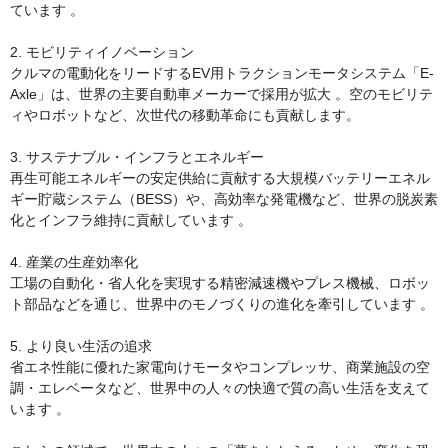
ています 。

2. モビリティイノベーション

クルマの電動化をリードするEV用トラクションモータシステム「E-
Axle」は、世界の主要自動車メーカーで採用が拡大 。空のモビリテ
ィやロボットなど、次世代の移動革命にも貢献します。

3. サステナブル・インフラとエネルギー

再生可能エネルギーの安定供給に貢献する大規模バッテリーエネル
ギー貯蔵システム（BESS）や、高効率な発電機など、世界の脱炭素
化とインフラ維持に貢献しています 。

4. 産業の生産効率化

工場の自動化・省人化を実現する精密減速機やプレス機械、ロボッ
ト部品などを通じ、世界中のモノづくりの進化を牽引しています 。

5. より良い生活の追求

省エネ性能に優れた家電向けモータやコンプレッサ、商業施設の空
調・エレベータなど、世界中の人々の快適で質の高い生活を支えて
います 。
