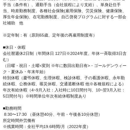
手当（条件有）、通勤手当（会社規程により支給）、単身赴任手
当、時差勤務制度、各種社会保険(雇用保険、労災保険、健康保険、
厚生年金保険)、在宅勤務制度、自己啓発プログラムに対する一部会
社補助　他

※定年制：有（原則65歳、定年後の再雇用制度有）

■休日・休暇

会社暦週休2日制（年間休日 127日※2024年度、年休一斉取得3日含
む）

（日曜・祝日・土曜<変則 ※年に数回出勤日有>・ゴールデンウィー
ク・夏休み・年末年始）

特別休暇（慶弔休暇、生理休暇、検診休暇、子の看護休暇、永年勤
続休暇、公務休暇、罹災休暇、交通遮断休暇 他※各種規程による）
年次有給休暇（4~9月入社：入社時に10日間付与、10~翌3月入社：
5日間付与）※時間単位年次有給休暇制度あり

■勤務時間

 8:30〜17:30 （昼休憩40分、午前・午後各10分休憩）

所定時間外労働有

※残業時間：全社平均19.6時間/月（2022年度）
