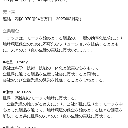
売上高
連結　2兆6,070億94百万円（2025年3月期）
企業理念
ニデックは、モータを始めとする製品の、一層の効率化追求により
地球環境保全のために不可欠なソリューションを提供するととも
に、人々のより良い生活の実現に貢献いたします。

■社是（Policy）

我社は科学・技術・技能の一体化と誠実な心をもって

全世界に通じる製品を生産し社会に貢献すると同時に

会社および全従業員の繁栄を推進することをむねとする。

■使命（Mission）

世界一高性能なモータで地球に貢献する。

：全従業員の弛まざる努力により、当社が世に送り出すモータを中
心とした製品を通じて、地球環境の保全を始めとする様々な課題を
解決すると共に世界の人々のより良い生活の実現に貢献する。
