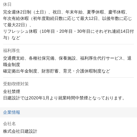
休日
完全週休2日制（土日）、祝日、年末年始、夏季休暇、慶弔休暇、

年次有給休暇（初年度勤続日数に応じて最大12日、以後年数に応じ
て最大22日）、

リフレッシュ休暇（10年目・20年目・30年目にそれぞれ連続14日付
与）など
福利厚生
交通費支給、各種社保完備、保養施設、福利厚生代行サービス、退
職金制度

確定拠出年金制度、財形貯蓄、育児・介護休暇制度など
受動喫煙対策
全社禁煙

日建設計では2020年1月より就業時間中禁煙となっております。
企業情報
会社名
株式会社日建設計