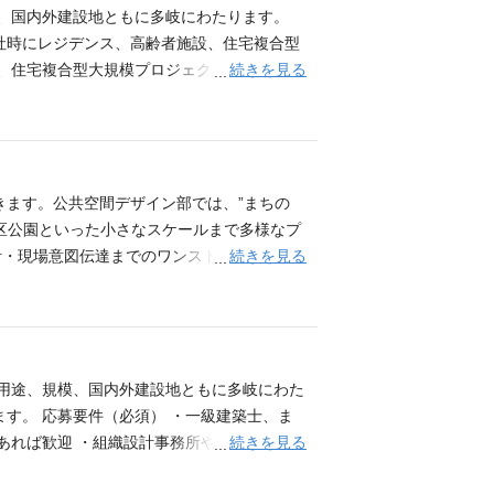
模、国内外建設地ともに多岐にわたります。
社時にレジデンス、高齢者施設、住宅複合型
続きを見る
設、住宅複合型大規模プロジェクト、海外集合
当する海外資格を所有している方 ・英語・中国
きます。公共空間デザイン部では、”まちの
区公園といった小さなスケールまで多様なプ
続きを見る
計・現場意図伝達までのワンストップサービ
ンズグループなどの社内各分野のメンバーや
近年、日建グループ内にとどまらずアトリエ
させる仲間を募集しています。 【様々な境
niwamichi_yokkaichi.html 応募要件（必須） ・
含む業務であれば望ましい ・ネイティブレベ
、用途、規模、国内外建設地ともに多岐にわた
ープアーキテクト） ・一級造園施工管理技士
す。 応募要件（必須） ・一級建築士、ま
続きを見る
 あれば歓迎 ・組織設計事務所やゼネコン設
となる場合がございます。