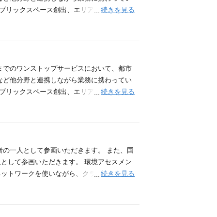
都市公園を実現しました。 ▼“ランドスケ
続きを見る
nt)、パブリックスペース創出、エリアマネジメント
expertise/landscape_design/um
開発事業における再開発コンサルティング業務
アーキテクト） ・1級造園施工管理技士 あれば歓迎 ・
計画スキーム・概略施設計画）の立案業務 ・
る場合がございます。
設計実務経験５年以上 あれば歓迎 ・一級建
発事業の経験者 ※スキルやご経験により、契
までのワンストップサービスにおいて、都市
など他分野と連携しながら業務に携わってい
続きを見る
nt)、パブリックスペース創出、エリアマネジメント
開発事業における再開発コンサルティング業務
計画スキーム・概略施設計画）の立案業務 ・
設部門）、再開発プランナーのどれかを保有し
や都市計画・事業計画等の提案・申請・認可の
でのご提示となる場合がございます。
者の一人として参画いただきます。 また、国
として参画いただきます。 環境アセスメン
続きを見る
ネットワークを使いながら、クライアントの
クト推進のためのマネジメント・技術アドバ
係る基本計画検討、事業者選定、設計・施工監
必須） 原則、以下のいずれかの実務経験を