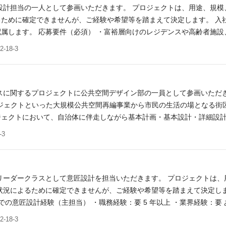
設計担当の一人として参画いただきます。 プロジェクトは、用途、規
ために確定できませんが、ご経験や希望等を踏まえて決定します。 入
属します。 応募要件（必須） ・富裕層向けのレジデンスや高齢者施
：要 3 年以上 ・業界経験：要 あれば歓迎 ・一級建築士、または相
18-3
約社員でのご提示となる場合がございます。
スに関するプロジェクトに公共空間デザイン部の一員として参画いただ
ジェクトといった大規模公共空間再編事業から市民の生活の場となる街
ジェクトにおいて、自治体に伴走しながら基本計画・基本設計・詳細設
くデザイン”の実現に向けて、建築設計・公共空間の運営支援を行うコモ
3
内のメンバーと連携しながら、プロジェクトを推進していただきます。
デザインのプラットフォームとして、手段を選ばす公共空間の質を向上
.co.jp/ja/expertise/landscape_design/hanabatahiroba_and_
公園・河川の設計業務を実施した経験をお持ちの方 ※デザイン検討を
リーダークラスとして意匠設計を担当いただきます。 プロジェクトは
門（都市及び地方計画）・建設部門(道路)） ・RLA（登録ランドスケ
状況によるために確定できませんが、ご経験や希望等を踏まえて決定しま
上での意匠設計経験（主担当） ・職務経験：要 5 年以上 ・業界経験：要
海外業務に興味がある方 ※スキルやご経験により、契約社員でのご提示
18-3