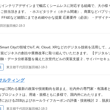
むインテリアデザインまで幅広くシームレスに対応する組織で、大小様
をご担当頂きます。 ・ホスピタリティ（ホテル関連）、商業などパブ
、FF&Eなど細部にまできめ細やかな提案 応募要件（必須） ・デザイ
舗、高級レジデンスの提案経験 ・職務経験：要 3 年以上 ・業界経験
区飯田橋2-18-3
oCAD,Rhinoceros,Revit,Lumionを使用できる方歓迎 ※
uilding, Smart Cityの領域でIoT, AI, Cloud, XRなどのデジタ
規ビジネスの創出や業務改革に取り組んでいただきます。 【デジタルソ
御・データ分析基盤を備えた次世代ビルの実装支援 2．サイバーセキュ
ボット活用による建物運用の高度化支援 （ロボット・ビル設備連携、建物
員
東京都千代田区飯田橋2-18-3
ジメントの最適化 応募要件（必須） ・延床5,000㎡規模以上の非住宅
備一級建築士の資格を所有している方 ・設備設計事務所、組織設計事務
サルティング
でのご提示となる場合がございます。
-beingに関わる最新の政策や技術動向を踏まえ、社内外の専門家・有識
るプロジェクトは、用途・規模ともに多様で、国内外にわたります。 
野におけるZEBおよびホールライフカーボンの評価・技術検討 ２．脱
検討 ３．建築設計者と連携した、屋内外環境（音・光・熱・風環境等
員
東京都千代田区飯田橋2-18-3