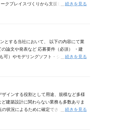
続きを見る
ークプレイスづくりから支援します。 応募
同コンサルタントとしての実務経験 ・職務経
ーターいずれかの資格を保有している方 ・建
となる場合がございます。
インとする当社において、 以下の内容にて業
ての論文や発表など 応募要件（必須） ・建
続きを見る
itでも可）やモデリングソフト・シミュレーショ
、契約社員でのご提示となる場合がございま
デザインする役割として用途、規模など多様
など建築設計に関わらない業務も多数ありま
続きを見る
点の状況によるために確定できませんが、ご
にチャレンジしたいと思っている強い意志を
た経験がある方 ・ゲームエンジンを用いたア