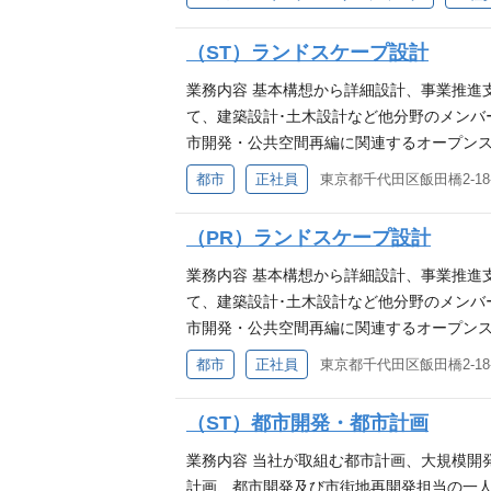
４．WELL-beingおよび健康経営に関
る各種認証（WELL/LEED等）の取得支
（ST）ランドスケープ設計
熱環境に関わる技術検討・調査分析、および
建築設備士、設備一級建築士,博士、技術士の資格
業務内容 基本構想から詳細設計、事業推進
i、WBCSD、環境省、経産省など、国内
て、建築設計･土木設計など他分野のメンバ
市開発・公共空間再編に関連するオープンス
を含む） ・迎賓館の庭、個人庭園等のガー
都市
正社員
東京都千代田区飯田橋2-18-
外における都市デザイン・マスタープラン （※上
【ランドスケープ設計部の特色】 日建設計
（PR）ランドスケープ設計
まで、様々な規模の景観プロジェクトを世界
景観プロジェクトを世界中で展開しています。～ https://w
業務内容 基本構想から詳細設計、事業推進
会・経済・文化・都市機能を保持・更新しながら、緑を取り戻す～ h
て、建築設計･土木設計など他分野のメンバ
代表的な事例である『うめきた2期「グラン
市開発・公共空間再編に関連するオープンス
ープファースト”が生む新しい都市開発。うめきた2期地区開
を含む） ・迎賓館の庭、個人庭園等のガー
都市
正社員
東京都千代田区飯田橋2-18-
ekita_phase_2_development_g
外における都市デザイン・マスタープラン （※上
ば歓迎 ・RLA（登録ランドスケープアーキ
【ランドスケープ設計部の特色】 日建設計
（ST）都市開発・都市計画
験により、契約社員でのご提示となる場合
まで、様々な規模の景観プロジェクトを世界
景観プロジェクトを世界中で展開しています。～ https://w
業務内容 当社が取組む都市計画、大規模開
会・経済・文化・都市機能を保持・更新しながら、緑を取り戻す～ h
計画、都市開発及び市街地再開発担当の一人