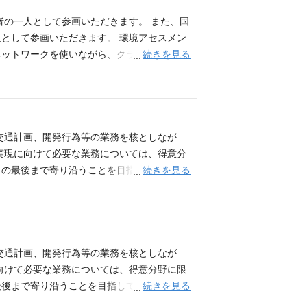
実務経験（3年以上） ・廃棄物処理施設の
的開発に係る経験者についても歓迎します。
者の一人として参画いただきます。 また、国
います。
として参画いただきます。 環境アセスメン
続きを見る
ネットワークを使いながら、クライアントの
クト推進のためのマネジメント・技術アドバ
係る基本計画検討、事業者選定、設計・施工監
必須） 原則、以下のいずれかの実務経験を
環境アセスメント等の実務経験については、
有していること ※スキルやご経験により、
交通計画、開発行為等の業務を核としなが
実現に向けて必要な業務については、得意分
続きを見る
トの最後まで寄り沿うことを目指していま
ープラン等の検討・手続き ・物流施設等の
ネジメント ・近隣対応、中高層紛争予防条例
技術支援 応募要件（必須） 原則、以下の
・都市計画・開発計画等の実務経験（3年以
内プロジェクトで大規模開発の設計や計画等
交通計画、開発行為等の業務を核としなが
、技術士、RCCM等の資格を保有しているこ
向けて必要な業務については、得意分野に限
続きを見る
後まで寄り沿うことを目指しています。 ・
ン等の検討・手続き ・物流施設等の交通計