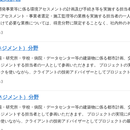
の業務を経験されている方はご相談ください。 ・環境アセスメント等の
スメント等の実務経験については、高層ビル等の建築物に係わらず、面
開発事業等に係る環境アセスメントの計画及び手続き等を実施する担当
ること ※スキルやご経験により、契約社員でのご提示となる場合がござ
アセスメント・事業者選定・施工監理等の業務を実施する担当者の一人
向けて必要な業務については、得意分野に限定することなく、社内外の
まで寄り沿うことを目指しています。 ・多様な建築物に係るプロジェ
3
係る環境アセスメントの計画・手続き等 ・国内の廃棄物処理施設等に
処理施設を計画する際にプロジェクト推進に必要な技術支援 応募要件（
ネジメント）分野
経験（8年以上） ・廃棄物処理施設の計画等の実務経験（8年以上） ※
係る経験者についても歓迎します。 あれば歓迎 ・技術士等の資格を保
場・研究所・学校・病院・データセンター等の建築物に係る都市計画、
す。
ジメントする担当者の一人として参画いただきます。 プロジェクトの
ークを使いながら、クライアントの技術アドバイザーとしてプロジェク
クト推進のためのマネジメント・技術アドバイザー ・都市計画・マスタ
3
発行為、宅地造成規制法等の法令等に関連する許認可申請・協議等のマ
術支援 ・その他、建築設計以外においてプロジェクト推進に必要となる
ネジメント）分野
満足しない方でも類似の業務を経験されている方はご相談ください。 
実務経験（3年以上） ・開発マネジメントの実務経験（3年以上） ※国
場・研究所・学校・病院・データセンター等の建築物に係る都市計画、
募集しているため、一度、ご相談ください。 あれば歓迎 ・一級建築士
ジメントする担当者として参画いただきます。 プロジェクトの実現に
のご提示となる場合がございます。
使いながら、クライアントの技術アドバイザーとしてプロジェクトの最
のためのマネジメント・技術アドバイザー ・都市計画・マスタープラ