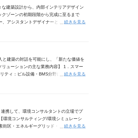
々な建築設計から、内部インテリアデザイン
リックゾーンの初期段階から完成に至るまで
続きを見る
ナー、アシスタントデザイナーとしての実務経
：要 あれば歓迎 ・一級建築士、二級建築士、
スキルやご経験により、契約社員でのご提示となる場
ル技術を活用して、人と建築の対話を可能にし、「新たな価値を
リューションの主な業務内容】 1．スマー
続きを見る
リティ：ビル設備・BMS分野におけるセキ
ハード対応） 4．デジタルFM：IoT・A
建築案件担当経験（5年以上） ・業界経験を
所、ゼネコン等施工会社の設計部での経験が
者と連携して、環境コンサルタントの立場でプ
【環境コンサルティング/環境シミュレーシ
続きを見る
炭素街区・エネルギーグリッド・エリアエネル
）の計画・技術検討およびプロダクト開発