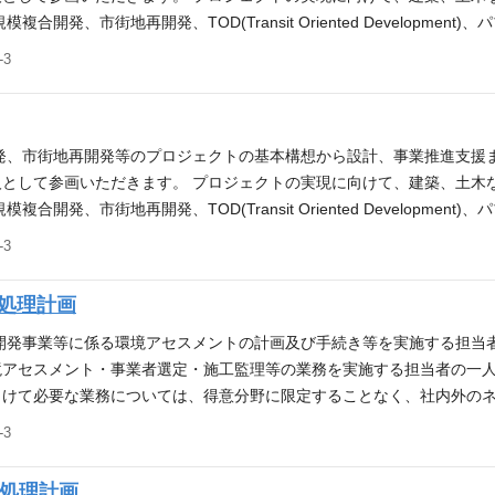
グリーン大阪」』では、”ランドスケープファースト”により世界最大級の
開発、市街地再開発、TOD(Transit Oriented Developme
発プロジェクト「グラングリーン大阪」 https://www.nikken.co.jp/ja/
 ・都市開発事業における都市計画コンサルティング業務 ・市街地再
3
rand_green_osaka.html 応募要件（必須） ・RLA（登録ランドスケープ
ト業務 ・開発事業初動期の基本構想（コンセプト・マスタープラン・
境部門） ・樹木医 ※スキルやご経験により、契約社員でのご提示とな
の計画、策定支援業務 応募要件（必須） ・都市開発に関連した計画・
ーのどれかを保有していること ・大阪・名古屋に勤務意向のある再開
。
発、市街地再開発等のプロジェクトの基本構想から設計、事業推進支援
として参画いただきます。 プロジェクトの実現に向けて、建築、土木
開発、市街地再開発、TOD(Transit Oriented Developme
 ・都市開発事業における都市計画コンサルティング業務 ・市街地再
3
ト業務 ・開発事業初動期の基本構想（コンセプト・マスタープラン・
の計画、策定支援業務 応募要件（必須） ・一級建築士、技術士（建
処理計画
事業に関連した計画・設計実務経験8年以上 ＜実務経験詳細＞ 行政協議
勤務意向のある再開発事業の経験者 ※スキルやご経験により、契約社員
開発事業等に係る環境アセスメントの計画及び手続き等を実施する担当
アセスメント・事業者選定・施工監理等の業務を実施する担当者の一人
向けて必要な業務については、得意分野に限定することなく、社内外の
まで寄り沿うことを目指しています。 ・多様な建築物に係るプロジェ
3
係る環境アセスメントの計画・手続き等 ・国内の廃棄物処理施設等に
処理施設を計画する際にプロジェクト推進に必要な技術支援 応募要件（
物処理計画