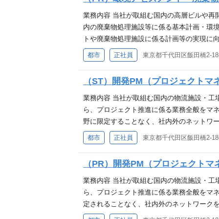
希望しますが、資格を満足しない方でも類似
計画等の実務経験（3年以上） ※環境アセ
業務内容 当社が取組む国内の高層ビルや再
あれば歓迎 ・技術士等の資格を保有してい
内の廃棄物処理施設等に係る基本計画・環境
トや廃棄物処理施設に係る計画等の実現に
技術アドバイザーとしてプロジェクトの最後
都市
正社員
東京都千代田区飯田橋2-18-
イザー ・国内の高層ビルや再開発事業等に
理等 ・その他、環境アセスメントや廃棄物
（ST）開発PM（プロジェクトマ
希望します。 ・環境アセスメント等の実務
高層ビル等の建築物に係わらず、面的開発に
業務内容 当社が取組む国内の物流施設・工
契約社員でのご提示となる場合がございま
ら、プロジェクト推進に係る業務全般をマネ
野に限定することなく、社内外のネットワ
す。 ・物流施設等の建築物に係るプロジェ
都市
正社員
東京都千代田区飯田橋2-18-
交通計画・交差点解析等の検討・協議 ・開
対応などプロジェクト推進のために必要な技
（PR）開発PM（プロジェクトマ
いずれかの実務経験を希望しますが、資格を
上） ・交通計画・中高層紛争予防条例等の
業務内容 当社が取組む国内の物流施設・工
に係っている経験のある方は、多様な人材を
ら、プロジェクト推進に係る業務全般をマネ
と。 ※スキルやご経験により、契約社員で
定されることなく、社内外のネットワークを
物流施設等の建築物に係るプロジェクト推進