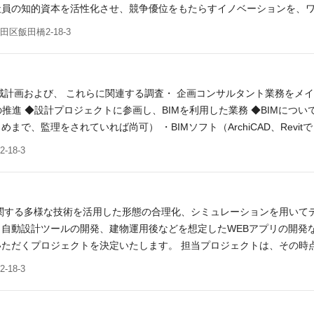
員の知的資本を活性化させ、競争優位をもたらすイノベーションを、ワ
計・ワークプレイスストラテジー提案経験 ・ワークプレイスデザイナー、
区飯田橋2-18-3
歓迎 ・一級建築士、認定ファシリティマネジャー、インテリアコーディネ
同職種の経験がある方 ※スキルやご経験により、契約社員でのご提示
域計画および、 これらに関連する調査・ 企画コンサルタント業務をメ
の推進 ◆設計プロジェクトに参画し、BIMを利用した業務 ◆BIMについ
で、監理をされていれば尚可） ・BIMソフト（ArchiCAD、Rev
級建築士 ・英語、中国語が堪能であれば尚可 ※スキルやご経験により
18-3
関する多様な技術を活用した形態の合理化、シミュレーションを用いて
自動設計ツールの開発、建物運用後などを想定したWEBアプリの開発
ただくプロジェクトを決定いたします。 担当プロジェクトは、その時
いチャレンジを常に大事にしておりますので、建築領域で新しい可能性
18-3
す。 あれば歓迎 ・プログラミングによって、WEBアプリ等を制作し
ルやご経験により、契約社員でのご提示となる場合がございます。