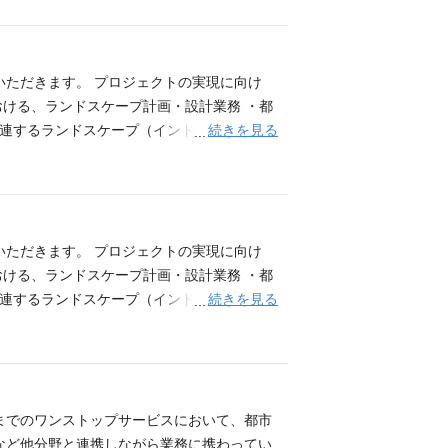
技術コンサルティング ６．環境・健康に関す
グ会社において、省エネ・脱炭素や音・光・温
歓迎 ・空調設備、電気設備の設計経験者 ・
を所有している方 ・TCFD／ISSB、SBT
いただきます。 プロジェクトの実現に向け
なる場合がございます。
おける、ランドスケープ計画・設計業務 ・都
続きを見る
関連するランドスケープ（インドアグリーン
用方策等に関するコンサルティング業務 ・海
nocerousなど）が使える方は歓迎します。）
デンデザイン、迎賓施設の庭園から個人庭園
公共スペースから個人庭園まで、様々な規模の
ml ▼「NIKKEN GREEN INOVATIVE」 ～社
いただきます。 プロジェクトの実現に向け
/nikken_green_initiative.html 弊社の
おける、ランドスケープ計画・設計業務 ・都
都市公園を実現しました。 ▼“ランドスケ
続きを見る
関連するランドスケープ（インドアグリーン
expertise/landscape_design/um
用方策等に関するコンサルティング業務 ・海
が3年以上ある方。 ・国内外を問わず勤務可能な方。 あれ
nocerousなど）が使える方は歓迎します。）
画）・環境部門） ・樹木医 ※スキルやご経
デンデザイン、迎賓施設の庭園から個人庭園
公共スペースから個人庭園まで、様々な規模の
ml ▼「NIKKEN GREEN INOVATIVE」 ～社
までのワンストップサービスにおいて、都市
/nikken_green_initiative.html 弊社の
など他分野と連携しながら業務に携わってい