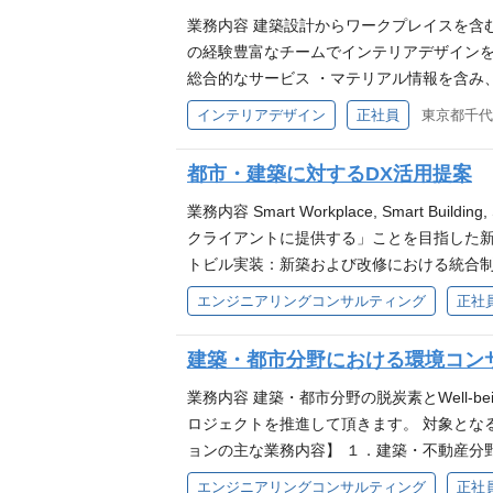
業務内容 建築設計からワークプレイスを含
の経験豊富なチームでインテリアデザイン
総合的なサービス ・マテリアル情報を含み
験 ・ラグジュアリーホテル、ハイブランド店
インテリアデザイン
正社員
東京都千代田
インテリアプランナーの資格を有している方 Aut
合がございます。
都市・建築に対するDX活用提案
業務内容 Smart Workplace, Smart B
クライアントに提供する」ことを目指した新
トビル実装：新築および改修における統合制
ュリティ構築 3．ロボティクス×建築：ロ
エンジニアリングコンサルティング
正社
I・クラウド技術も活用したファシリティマネ
お持ちの方 あれば歓迎 ・建築設備士、設
建築・都市分野における環境コン
ある方 ※スキルやご経験により、契約社員
業務内容 建築・都市分野の脱炭素とWell
ロジェクトを推進して頂きます。 対象とな
ョンの主な業務内容】 １．建築・不動産分
ギーマネジメント・再エネ導入の計画・技術
エンジニアリングコンサルティング
正社