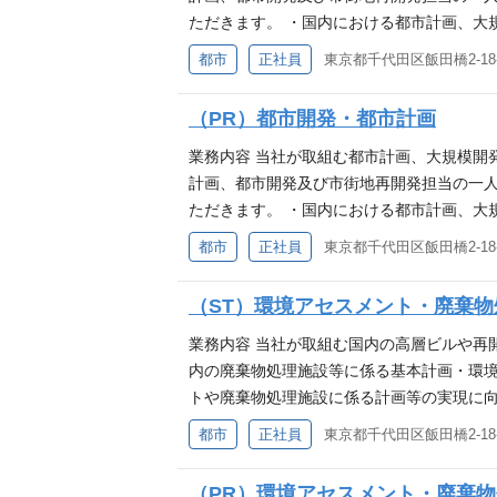
代表的な事例である『うめきた2期「グラン
ただきます。 ・国内における都市計画、大規模複合
ープファースト”が生む新しい都市開発。うめきた2期地区開
等における計画立案・コンサルティング業務
都市
正社員
東京都千代田区飯田橋2-18-
ekita_phase_2_development_g
・開発事業におけるプロジェクトマネジメン
技術士（建設部門（都市及び地方計画）・環
開発事業に係る行政計画・まちづくり方針等
（PR）都市開発・都市計画
築士、技術士（建設部門）、再開発プランナ
約社員でのご提示となる場合がございます
業務内容 当社が取組む都市計画、大規模開
計画、都市開発及び市街地再開発担当の一人
ただきます。 ・国内における都市計画、大規模複合
等における計画立案・コンサルティング業務
都市
正社員
東京都千代田区飯田橋2-18-
・開発事業におけるプロジェクトマネジメン
開発事業に係る行政計画・まちづくり方針等
（ST）環境アセスメント・廃棄物
ていること ・都市開発事業/市街地再開発
経験を歓迎 あれば歓迎 ・大阪・名古屋に
業務内容 当社が取組む国内の高層ビルや再
内の廃棄物処理施設等に係る基本計画・環境
トや廃棄物処理施設に係る計画等の実現に
技術アドバイザーとしてプロジェクトの最後
都市
正社員
東京都千代田区飯田橋2-18-
イザー ・国内の高層ビルや再開発事業等に
理等 ・その他、環境アセスメントや廃棄物
（PR）環境アセスメント・廃棄