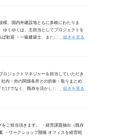
、規模、国内外建設地ともに多岐にわたりま
。 ゆくゆくは、主担当としてプロジェクトを
続きを見る
あれば歓迎 ・一級建築士、または相当する海外
ある方 【語学力詳細】 海外プロジェクトに
す。
はプロジェクトマネジャーを担当していただき
 ・社内・外の関係各所との折衝・取りまとめ
続きを見る
ドだけでなく、既存を活かしたバリューアッ
定しております。 応募要件（必須） ・一級
・組織設計事務所やゼネコン設計部での経験があ
グをご担当頂きます。 ・経営課題抽出（既存
案 ・ワークショップ開催 オフィスを経営戦