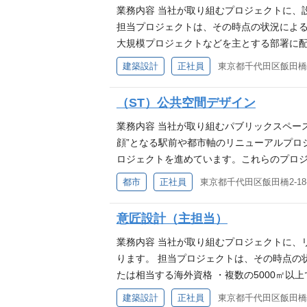
業務内容 当社が取り組むプロジェクトに、
担当プロジェクトは、その時点の状況による
大規模プロジェクトなどを主とする部署に配
住宅プロジェクトなどの実務経験 ・職務経験
建築設計
正社員
東京都千代田区飯田橋2-
語のできる方 ※スキルやご経験により、契
（ST）公共空間デザイン
業務内容 当社が取り組むパブリックスペー
顔”となる駅前や都市軸のリニューアルプロ
ロジェクトを進めています。これらのプロ
スを提供しています。 ”時代の半歩先を行
都市
正社員
東京都千代田区飯田橋2-18-
日建設計総合研究所といった日建グループ
建築事務所との協働も増えており、社会環境
意匠設計（主担当）
界を越える公共空間のデザイン】 https://www.nikken
国内において自治体発注の駅前広場・道路・
業務内容 当社が取り組むプロジェクトに、
ルの日本語力 あれば歓迎 ・技術士（建設部
ります。 担当プロジェクトは、その時点の
・一級建築士 ・樹木医
たは相当する海外資格 ・複数の5000㎡以
計部での経験がある方 ・海外業務経験者、
建築設計
正社員
東京都千代田区飯田橋2-