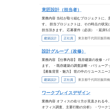
意匠設計（担当者）
業務内容 当社が取り組むプロジェクトに、
す。 担当プロジェクトは、その時点の状況
担当頂きます。 応募要件（必須） ・延床5
資格を所有している方 ・組織設計事務所や
建築設計
正社員
東京都千代田区飯田橋2-
対応するため、英語、中国語の語学力を歓迎
設計グループ（改修）
業務内容 【仕事内容】 既存建築の改修・
ます。 ・既存建築の調査診断・バリューア
【募集背景・魅力】 世の中のリユースニー
プ提案を行うことで、環境に負荷の少ない案
建築設計
正社員
東京都千代田区飯田橋2-
建築士 ・既存建築（非住宅）改修設計経験（
る方 ※スキルやご経験により、契約社員で
ワークプレイスデザイン
業務内容 オフィスの在り方が見直される今
オフィス調査、主要行動の分析） ・ワーク