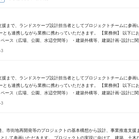
するコンサルティング ５．データセンターおよびデジタルインフラの計画・
援 応募要件（必須） ・組織設計事務所、ゼネコン等又はコンサルティン
環境認証に関連するコンサルティング経験がある方（5年以上） あれば
を所有している方 ・LEED AP、WELL AP、CASBEE評価員等の資格
支援まで、ランドスケープ設計担当者としてプロジェクトチームに参画
外の動向に興味がある方 ※スキルやご経験により、契約社員でのご提示と
ーとも連携しながら業務に携わっていただきます。 【業務例】 以下に
ペース（広場、公園、水辺空間等） ・建築外構等、建築計画･設計に
デンデザイン ・上記ランドスケープ関連業務の完成後の維持管理･利活
3
記の計画･設計業務を遂行する上で、2D/3DCAD（AutoCAD、Rhi
『ランドスケープ設計部』では、公共スペースから建築物の外構、ガー
中で展開しています。 ▼「日建設計 ランドスケープデザイン」 ～
ww.nikken.co.jp/ja/expertise/landscape_design/index.ht
支援まで、ランドスケープ設計担当者としてプロジェクトチームに参画
ttps://www.nikken.co.jp/ja/expertise/landscape_design
ーとも連携しながら業務に携わっていただきます。 【業務例】 以下に
グリーン大阪」』では、”ランドスケープファースト”により世界最大級の
ペース（広場、公園、水辺空間等） ・建築外構等、建築計画･設計に
発プロジェクト「グラングリーン大阪」 https://www.nikken.co.jp/ja/
デンデザイン ・上記ランドスケープ関連業務の完成後の維持管理･利活
3
rand_green_osaka.html 応募要件（必須） ・募集職における実務経験
記の計画･設計業務を遂行する上で、2D/3DCAD（AutoCAD、Rhi
テクト） ・1級造園施工管理技士 ・技術士（建設部門（都市及び地方計
『ランドスケープ設計部』では、公共スペースから建築物の外構、ガー
がございます。
中で展開しています。 ▼「日建設計 ランドスケープデザイン」 ～
ww.nikken.co.jp/ja/expertise/landscape_design/index.ht
発、市街地再開発等のプロジェクトの基本構想から設計、事業推進支援
ttps://www.nikken.co.jp/ja/expertise/landscape_design
として参画いただきます。 プロジェクトの実現に向けて、建築、土木