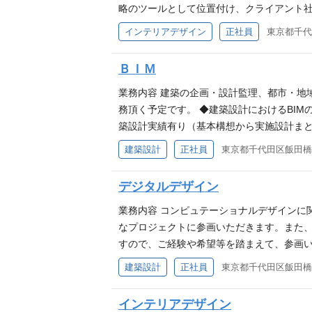
略のツールとして位置付け、クライアント社
要件（必須） ・300㎡以上のオフィス設
インテリアデザイン
正社員
東京都千代田
験：要 5 年以上 ・業界経験：要 あれば
築設計、ゼネコン、コンサルタント事務所で
ＢＩＭ
業務内容 建築の企画・設計監理、都市・地
務頂く予定です。 ◆建築設計におけるBIM
築設計実績有り（基本構想から実施設計まとめま
ンソフトに精通している あれば歓迎 ・一
建築設計
正社員
東京都千代田区飯田橋2-
す。
デジタルデザイン
業務内容 コンピュテーショナルデザインに
なプロジェクトに参画いただきます。また、
すので、ご経験や希望等を踏まえて、参画い
経験や希望等を踏まえて決定します。 新し
建築設計
正社員
東京都千代田区飯田橋2-
持っている方からのご応募を期待しておりま
プリケーションの開発経験がある方 ※スキ
インテリアデザイン