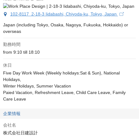
102-8117 2-18-3 Iidabashi, Chiyoda-ku, Tokyo, Japan
Japan (including Tokyo, Osaka, Nagoya, Fukuoka, Hokkaido) or 
overseas
勤務時間
from 9:10 till 18:10
休日
Five Day Work Week (Weekly holidays:Sat & Sun), National 
Holidays,

Winter Holidays, Summer Vacation

Paied Vacation, Refreshment Leave, Child Care Leave, Family 
Care Leave
企業情報
会社名
株式会社日建設計