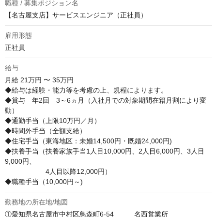
職種 / 募集ポジション名
【名古屋支店】サービスエンジニア（正社員）
雇用形態
正社員
給与
月給
21万円 〜 35万円
◆給与は経験・能力等を考慮の上、規程によります。

◆賞与　年2回　3～6ヵ月（入社月での対象期間在籍月割により変
動）

◆通勤手当（上限10万円／月）

◆時間外手当（全額支給）

◆住宅手当（東海地区：未婚14,500円・既婚24,000円)

◆扶養手当（扶養家族手当1人目10,000円、2人目6,000円、3人目
9,000円、

　　　　　　4人目以降12,000円）

◆職種手当（10,000円～)
勤務地の所在地/地図
①愛知県名古屋市中村区鳥森町6-54　　　名西営業所
