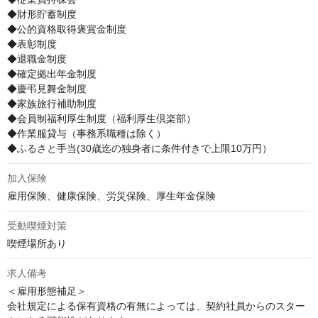
◆財形貯蓄制度

◆公的資格取得褒賞金制度

◆表彰制度

◆退職金制度

◆確定拠出年金制度

◆慶弔見舞金制度

◆家族旅行補助制度

◆会員制福利厚生制度（福利厚生倶楽部）

◆作業服貸与（事務系職種は除く）

◆ふるさと手当(30歳迄の独身者に条件付きで上限10万円）
加入保険
雇用保険、健康保険、労災保険、厚生年金保険
受動喫煙対策
喫煙場所あり
求人備考
＜雇用形態補足＞

会社規定による保有資格の有無によっては、契約社員からのスター