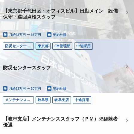
【東京都千代田区・オフィスビル】日勤メイン 設備
保守・巡回点検スタッフ
月給
23万円 〜 35万円
契約社員
防災センター要員
東京都
FM管理部
中途採用
防災センタースタッフ
月給
23万円 〜 30万円
契約社員
メンテナンス（ＰＭ）
岐阜県
岐阜支店
中途採用
【岐阜支店】メンテナンススタッフ（ＰＭ）※経験者
優遇