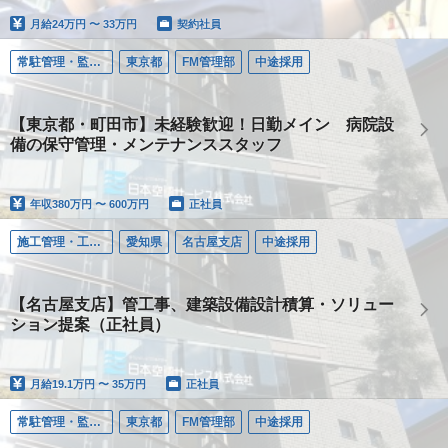
月給
24万円 〜 33万円
契約社員
常駐管理・監視（ＦＭ）
東京都
FM管理部
中途採用
【東京都・町田市】未経験歓迎！日勤メイン 病院設
備の保守管理・メンテナンススタッフ
年収
380万円 〜 600万円
正社員
施工管理・工事・設計（ＲＡＣ）
愛知県
名古屋支店
中途採用
【名古屋支店】管工事、建築設備設計積算・ソリュー
ション提案（正社員）
月給
19.1万円 〜 35万円
正社員
常駐管理・監視（ＦＭ）
東京都
FM管理部
中途採用