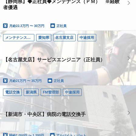
【静岡県】◆正社員◆メンテナンス（ＰＭ） ※経験
者優遇
月給
22.3万円 〜 30万円
正社員
メンテナンス（ＰＭ）
愛知県
名古屋支店
中途採用
【名古屋支店】サービスエンジニア（正社員）
月給
21万円 〜 35万円
正社員
電話交換
新潟県
FM管理部
中途採用
【新潟市・中央区】病院の電話交換手
時給
1,050円 〜 1,200円
アルバイト・パート