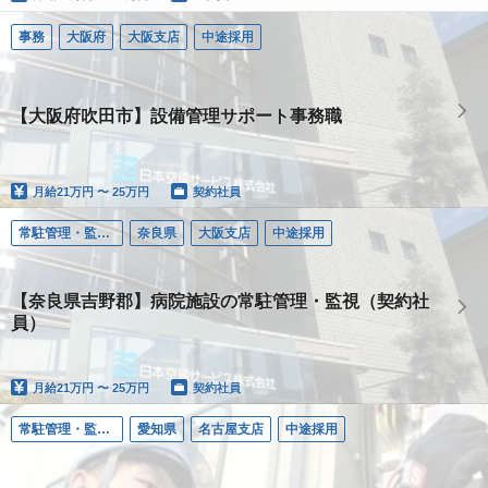
事務
大阪府
大阪支店
中途採用
【大阪府吹田市】設備管理サポート事務職
月給
21万円 〜 25万円
契約社員
常駐管理・監視（ＦＭ）
奈良県
大阪支店
中途採用
【奈良県吉野郡】病院施設の常駐管理・監視（契約社
員）
月給
21万円 〜 25万円
契約社員
常駐管理・監視（ＦＭ）
愛知県
名古屋支店
中途採用