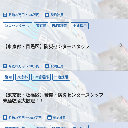
月給
23万円 〜 35万円
契約社員
防災センター要員
東京都
FM管理部
中途採用
【東京都・目黒区】防災センタースタッフ
月給
23万円 〜 30万円
契約社員
警備
東京都
FM管理部
中途採用
【東京都・板橋区】警備・防災センタースタッフ
未経験者大歓迎！！
月給
23万円 〜 28.3万円
契約社員