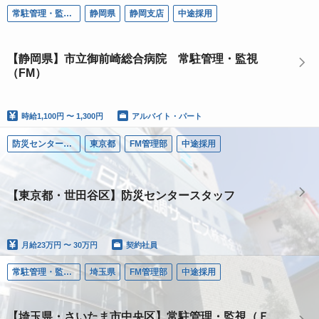
常駐管理・監視（ＦＭ）
静岡県
静岡支店
中途採用
【静岡県】市立御前崎総合病院 常駐管理・監視
（FM）
時給
1,100円 〜 1,300円
アルバイト・パート
防災センター要員
東京都
FM管理部
中途採用
【東京都・世田谷区】防災センタースタッフ
月給
23万円 〜 30万円
契約社員
常駐管理・監視（ＦＭ）
埼玉県
FM管理部
中途採用
【埼玉県・さいたま市中央区】常駐管理・監視（Ｆ