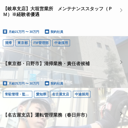
【岐阜支店】大垣営業所 メンテナンススタッフ（Ｐ
Ｍ）※経験者優遇
月給
21万円 〜 30万円
契約社員
清掃
東京都
FM管理部
中途採用
【東京都・日野市】清掃業務・責任者候補
月給
25万円 〜 30万円
契約社員
常駐管理・監視（ＦＭ）
愛知県
名古屋支店
中途採用
【名古屋支店】運転管理業務（春日井市）