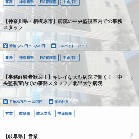
事務
神奈川県
FM管理部
中途採用
【神奈川県・相模原市】病院の中央監視室内での事務
スタッフ
時給
1,250円 〜 1,500円
アルバイト・パート
事務
神奈川県
FM管理部
中途採用
【事務経験者歓迎！】キレイな大型病院で働く！ 中
央監視室内での事務スタッフ／北里大学病院
月給
23万円 〜 30万円
契約社員
営業
岐阜県
岐阜支店
中途採用
【岐阜県】営業