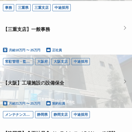
事務
三重県
三重支店
中途採用
【三重支店】一般事務
月給
18万円 〜 25万円
正社員
常駐管理・監視（ＦＭ）
大阪府
大阪支店
中途採用
【大阪】工場施設の設備保全
月給
21万円 〜 25万円
契約社員
メンテナンス（ＰＭ）
静岡県
静岡支店
中途採用