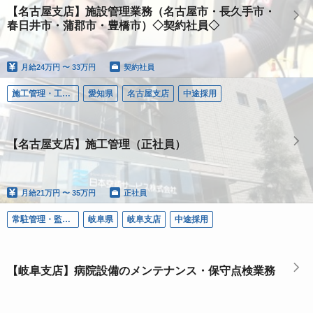
【名古屋支店】施設管理業務（名古屋市・長久手市・
春日井市・蒲郡市・豊橋市）◇契約社員◇
月給
24万円 〜 33万円
契約社員
施工管理・工事・設計（ＲＡＣ）
愛知県
名古屋支店
中途採用
【名古屋支店】施工管理（正社員）
月給
21万円 〜 35万円
正社員
常駐管理・監視（ＦＭ）
岐阜県
岐阜支店
中途採用
【岐阜支店】病院設備のメンテナンス・保守点検業務