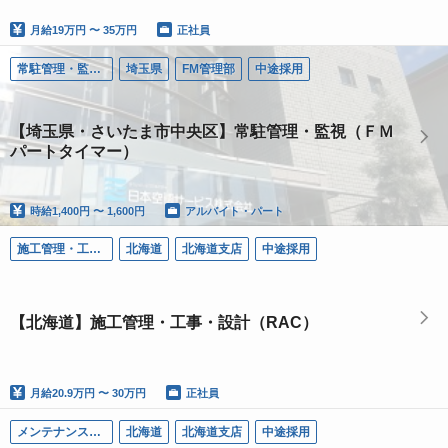
月給
19万円 〜 35万円
正社員
常駐管理・監視（ＦＭ）
埼玉県
FM管理部
中途採用
【埼玉県・さいたま市中央区】常駐管理・監視（ＦＭ
パートタイマー）
時給
1,400円 〜 1,600円
アルバイト・パート
施工管理・工事・設計（ＲＡＣ）
北海道
北海道支店
中途採用
【北海道】施工管理・工事・設計（RAC）
月給
20.9万円 〜 30万円
正社員
メンテナンス（ＰＭ）
北海道
北海道支店
中途採用