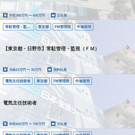
年収
380万円 〜 600万円
正社員
常駐管理・監視（ＦＭ）
東京都
FM管理部
中途採用
【東京都・日野市】常駐管理・監視（ＦＭ）
月給
23万円 〜 35万円
契約社員
電気主任技術者
東京都
FM管理部
中途採用
電気主任技術者
年収
500万円 〜 700万円
正社員