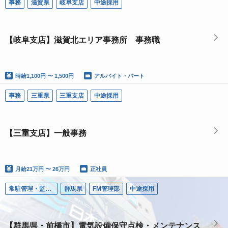
事務
滋賀県
岐阜支店
中途採用
【岐阜支店】滋賀北エリア事務所 事務職
時給
1,100円 〜 1,500円
アルバイト・パート
事務
三重県
三重支店
中途採用
【三重支店】一般事務
月給
21万円 〜 26万円
正社員
常駐管理・監視（ＦＭ）
群馬県
FM管理部
中途採用
【群馬県・前橋市】電気設備保守点検・メンテナンス