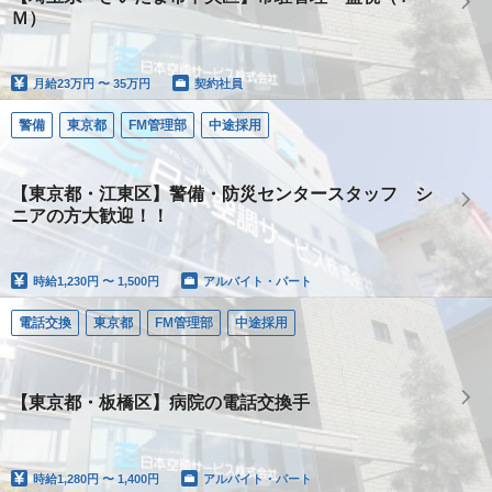
Ｍ）
月給
23万円 〜 35万円
契約社員
警備
東京都
FM管理部
中途採用
【東京都・江東区】警備・防災センタースタッフ シ
ニアの方大歓迎！！
時給
1,230円 〜 1,500円
アルバイト・パート
電話交換
東京都
FM管理部
中途採用
【東京都・板橋区】病院の電話交換手
時給
1,280円 〜 1,400円
アルバイト・パート