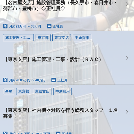
【名古屋支店】施設管理業務（長久手市・春日井市・
蒲郡市・豊橋市）◇正社員◇
月給
21万円 〜 35万円
正社員
施工管理・工事・設計（ＲＡＣ）
東京都
東京支店
中途採用
【東京支店】施工管理・工事・設計（ＲＡＣ）
月給
28.85万円 〜 40万円
正社員
事務
東京都
東京支店
中途採用
【東京支店】社内機器対応を行う総務スタッフ １名
募集！
月給
24.35万円 〜 28.85万円
正社員