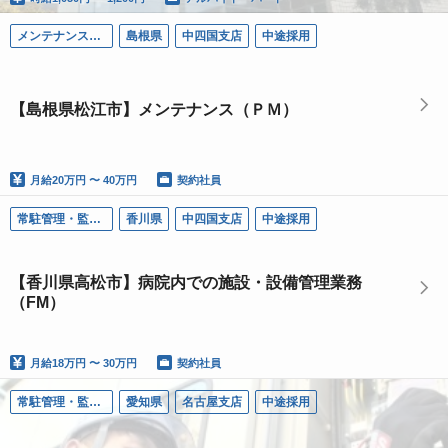
メンテナンス（ＰＭ）
島根県
中四国支店
中途採用
【島根県松江市】メンテナンス（ＰＭ）
月給
20万円 〜 40万円
契約社員
常駐管理・監視（ＦＭ）
香川県
中四国支店
中途採用
【香川県高松市】病院内での施設・設備管理業務
（FM）
月給
18万円 〜 30万円
契約社員
常駐管理・監視（ＦＭ）
愛知県
名古屋支店
中途採用