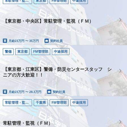
常駐管理・監視（ＦＭ）
東京都
FM管理部
中途採用
【東京都・中央区】常駐管理・監視（ＦＭ）
月給
23万円 〜 35万円
契約社員
警備
東京都
FM管理部
中途採用
【東京都・江東区】警備・防災センタースタッフ シ
ニアの方大歓迎！！
月給
23万円 〜 28.3万円
契約社員
常駐管理・監視（ＦＭ）
千葉県
FM管理部
中途採用
常駐管理・監視（ＦＭ）