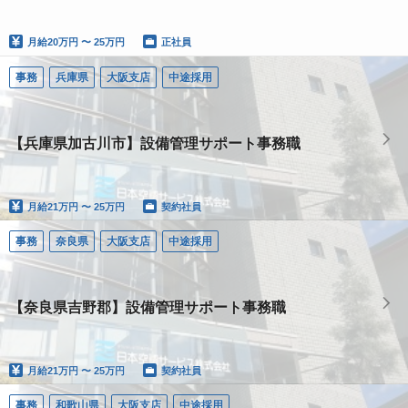
月給
20万円 〜 25万円
正社員
事務
兵庫県
大阪支店
中途採用
【兵庫県加古川市】設備管理サポート事務職
月給
21万円 〜 25万円
契約社員
事務
奈良県
大阪支店
中途採用
【奈良県吉野郡】設備管理サポート事務職
月給
21万円 〜 25万円
契約社員
事務
和歌山県
大阪支店
中途採用