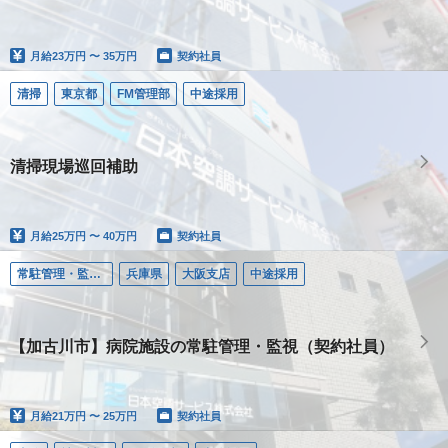
月給
23万円 〜 35万円
契約社員
清掃
東京都
FM管理部
中途採用
清掃現場巡回補助
月給
25万円 〜 40万円
契約社員
常駐管理・監視（ＦＭ）
兵庫県
大阪支店
中途採用
【加古川市】病院施設の常駐管理・監視（契約社員）
月給
21万円 〜 25万円
契約社員