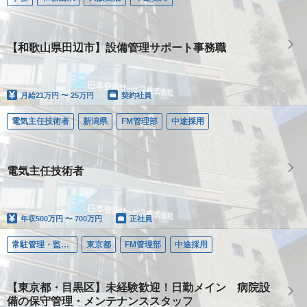
【和歌山県田辺市】設備管理サポート事務職
月給
21万円 〜 25万円
契約社員
電気主任技術者
新潟県
FM管理部
中途採用
電気主任技術者
年収
500万円 〜 700万円
正社員
常駐管理・監視（ＦＭ）
東京都
FM管理部
中途採用
【東京都・目黒区】未経験歓迎！日勤メイン 病院設
備の保守管理・メンテナンススタッフ