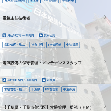
電気主任技術者
東京都
FM管理部
中途採用
電気主任技術者
月給
35万円 〜 50万円
契約社員
常駐管理・監視（ＦＭ）
神奈川県
FM管理部
中途採用
電気設備の保守管理・メンテナンススタッフ
年収
400万円 〜 600万円
正社員
常駐管理・監視（ＦＭ）
千葉県
FM管理部
中途採用
【千葉県・千葉市美浜区】常駐管理・監視（ＦＭ）