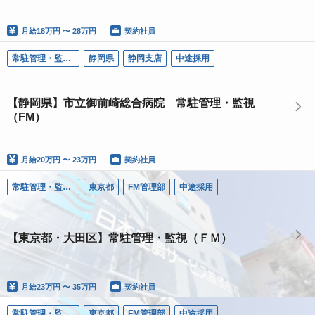
月給
18万円 〜 28万円
契約社員
常駐管理・監視（ＦＭ）
静岡県
静岡支店
中途採用
【静岡県】市立御前崎総合病院 常駐管理・監視
（FM）
月給
20万円 〜 23万円
契約社員
常駐管理・監視（ＦＭ）
東京都
FM管理部
中途採用
【東京都・大田区】常駐管理・監視（ＦＭ）
月給
23万円 〜 35万円
契約社員
常駐管理・監視（ＦＭ）
東京都
FM管理部
中途採用