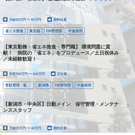
月給
30万円 〜 50万円
契約社員
省エネ推進
東京都
FM管理部
中途採用
【東京勤務・省エネ推進・専門職】 環境問題に貢
献！ 病院の「省エネ」をプロデュース／土日祝休み
／未経験歓迎！
年収
350万円 〜 600万円
正社員
常駐管理・監視（ＦＭ）
新潟県
FM管理部
中途採用
【新潟市・中央区】日勤メイン 保守管理・メンテナ
ンススタッフ
月給
25万円 〜 40万円
契約社員