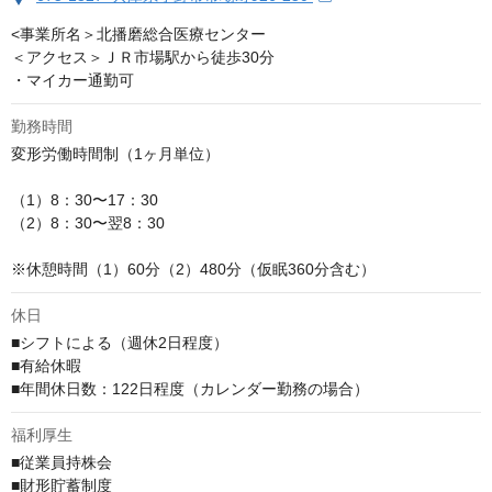
<事業所名＞北播磨総合医療センター

＜アクセス＞ＪＲ市場駅から徒歩30分

・マイカー通勤可
勤務時間
変形労働時間制（1ヶ月単位）

（1）8：30〜17：30

（2）8：30〜翌8：30

※休憩時間（1）60分（2）480分（仮眠360分含む）
休日
■シフトによる（週休2日程度）

■有給休暇

■年間休日数：122日程度（カレンダー勤務の場合）
福利厚生
■従業員持株会

■財形貯蓄制度
