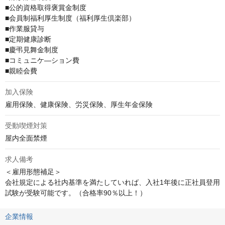
■公的資格取得褒賞金制度

■会員制福利厚生制度（福利厚生倶楽部）

■作業服貸与

■定期健康診断

■慶弔見舞金制度

■コミュニケ―ション費

■親睦会費
加入保険
雇用保険、健康保険、労災保険、厚生年金保険
受動喫煙対策
屋内全面禁煙
求人備考
＜雇用形態補足＞

会社規定による社内基準を満たしていれば、入社1年後に正社員登用
試験が受験可能です。（合格率90％以上！）
企業情報