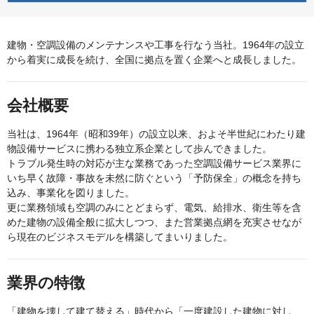
建物・空調設備のメンテナンスや工事を行なう当社。1964年の設立
から着実に成長を続け、全国に拠点を置く企業へと成長しました。
会社概要
当社は、1964年（昭和39年）の設立以来、およそ半世紀にわたり建
物設備サービスに携わる独立系企業として歩んできました。
トラブル発生時の対応が主な業務であった空調設備サービス業界に
いち早く故障・事故を未然に防ぐという「予防保全」の概念を持ち
込み、事業化を図りました。
更に業務領域も空調のみにとどまらず、電気、給排水、衛生等を含
めた建物の設備全般に拡大しつつ、また営業拠点網を充実させなが
ら現在のビジネスモデルを構築してまいりました。
業界の特徴
「建物を壊して建て替える」時代から「一度建設した建物に対し、