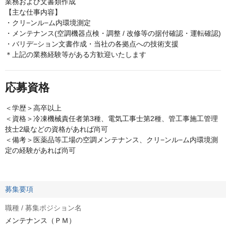
業務および文書類作成
【主な仕事内容】
・クリ−ンル−ム内環境測定
・メンテナンス(空調機器点検・調整 / 改修等の据付確認・運転確認)
・バリデ−ション文書作成・当社の各拠点への技術支援
＊上記の業務経験等がある方歓迎いたします
応募資格
＜学歴＞高卒以上
＜資格＞冷凍機械責任者第3種、電気工事士第2種、管工事施工管理
技士2級などの資格があれば尚可
＜備考＞医薬品等工場の空調メンテナンス、クリ−ンル−ム内環境測
定の経験があれば尚可
募集要項
職種 / 募集ポジション名
メンテナンス（ＰＭ）