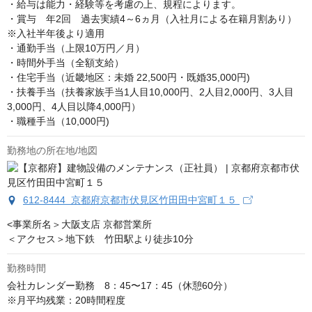
・給与は能力・経験等を考慮の上、規程によります。

・賞与　年2回　過去実績4～6ヵ月（入社月による在籍月割あり）
※入社半年後より適用

・通勤手当（上限10万円／月）

・時間外手当（全額支給）

・住宅手当（近畿地区：未婚 22,500円・既婚35,000円)

・扶養手当（扶養家族手当1人目10,000円、2人目2,000円、3人目
3,000円、4人目以降4,000円）

・職種手当（10,000円)
勤務地の所在地/地図
612-8444 京都府京都市伏見区竹田田中宮町１５
<事業所名＞大阪支店 京都営業所

＜アクセス＞地下鉄　竹田駅より徒歩10分
勤務時間
会社カレンダー勤務　8：45〜17：45（休憩60分）

※月平均残業：20時間程度