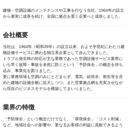
建物・空調設備のメンテナンスや工事を行なう当社。1964年の設立
から着実に成長を続け、全国に拠点を置く企業へと成長しました。
会社概要
当社は、1964年（昭和39年）の設立以来、およそ半世紀にわたり建
物設備サービスに携わる独立系企業として歩んできました。
トラブル発生時の対応が主な業務であった空調設備サービス業界に
いち早く故障・事故を未然に防ぐという「予防保全」の概念を持ち
込み、事業化を図りました。
更に業務領域も空調のみにとどまらず、電気、給排水、衛生等を含
めた建物の設備全般に拡大しつつ、また営業拠点網を充実させなが
ら現在のビジネスモデルを構築してまいりました。
業界の特徴
「予防保全」という概念だけでなく、「環境保全」「コスト削減」
など、地域社会への影響や、更なるお客様の利益に貢献できるよう