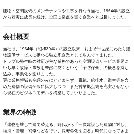
建物・空調設備のメンテナンスや工事を行なう当社。1964年の設立
から着実に成長を続け、全国に拠点を置く企業へと成長しました。
会社概要
当社は、1964年（昭和39年）の設立以来、およそ半世紀にわたり建
物設備サービスに携わる独立系企業として歩んできました。
トラブル発生時の対応が主な業務であった空調設備サービス業界に
いち早く故障・事故を未然に防ぐという「予防保全」の概念を持ち
込み、事業化を図りました。
更に業務領域も空調のみにとどまらず、電気、給排水、衛生等を含
めた建物の設備全般に拡大しつつ、また営業拠点網を充実させなが
ら現在のビジネスモデルを構築してまいりました。
業界の特徴
「建物を壊して建て替える」時代から「一度建設した建物に対し、
維持・管理・補修などを行い、長寿命化を図る」時代になってきま