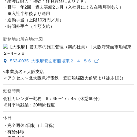
・給与は能力・経験・保有資格によります。

・賞与　年2回　過去実績2ヵ月（入社月による在籍月割あり）

　※入社半年後より適用

・通勤手当（上限10万円／月）

・時間外手当（全額支給）
勤務地の所在地/地図
562-0035 大阪府箕面市船場東２−４−５６
<事業所名＞大阪支店

＜アクセス＞北大阪急行電鉄　箕面船場阪大前駅より徒歩10分
勤務時間
会社カレンダー勤務　8：45〜17：45（休憩60分）

※月平均残業：20時間程度
休日
・完全週休2日制（土日祝）

・有給休暇
