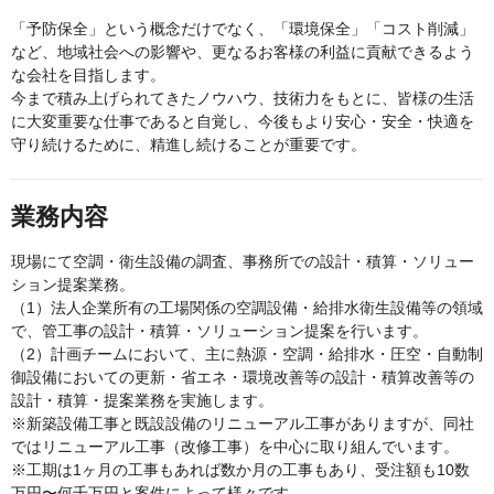
「予防保全」という概念だけでなく、「環境保全」「コスト削減」
など、地域社会への影響や、更なるお客様の利益に貢献できるよう
な会社を目指します。
今まで積み上げられてきたノウハウ、技術力をもとに、皆様の生活
に大変重要な仕事であると自覚し、今後もより安心・安全・快適を
守り続けるために、精進し続けることが重要です。
業務内容
現場にて空調・衛生設備の調査、事務所での設計・積算・ソリュー
ション提案業務。
（1）法人企業所有の工場関係の空調設備・給排水衛生設備等の領域
で、管工事の設計・積算・ソリューション提案を行います。
（2）計画チームにおいて、主に熱源・空調・給排水・圧空・自動制
御設備においての更新・省エネ・環境改善等の設計・積算改善等の
設計・積算・提案業務を実施します。
※新築設備工事と既設設備のリニューアル工事がありますが、同社
ではリニューアル工事（改修工事）を中心に取り組んでいます。
※工期は1ヶ月の工事もあれば数か月の工事もあり、受注額も10数
万円〜何千万円と案件によって様々です。