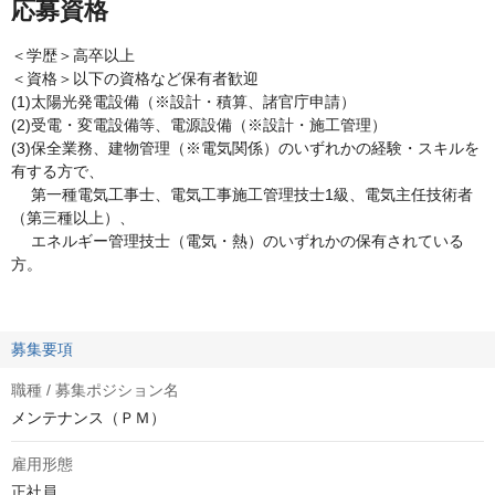
応募資格
＜学歴＞高卒以上
＜資格＞以下の資格など保有者歓迎
(1)太陽光発電設備（※設計・積算、諸官庁申請）
(2)受電・変電設備等、電源設備（※設計・施工管理）
(3)保全業務、建物管理（※電気関係）のいずれかの経験・スキルを
有する方で、
第一種電気工事士、電気工事施工管理技士1級、電気主任技術者
（第三種以上）、
エネルギー管理技士（電気・熱）のいずれかの保有されている
方。
募集要項
職種 / 募集ポジション名
メンテナンス（ＰＭ）
雇用形態
正社員