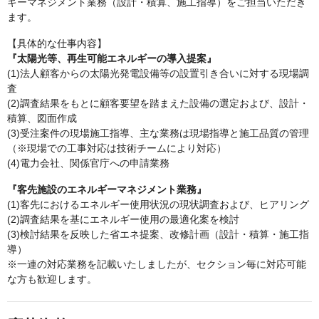
ギーマネジメント業務（設計・積算、施工指導）をご担当いただき
ます。
【具体的な仕事内容】
『太陽光等、再生可能エネルギーの導入提案』
(1)法人顧客からの太陽光発電設備等の設置引き合いに対する現場調
査
(2)調査結果をもとに顧客要望を踏まえた設備の選定および、設計・
積算、図面作成
(3)受注案件の現場施工指導、主な業務は現場指導と施工品質の管理
（※現場での工事対応は技術チームにより対応）
(4)電力会社、関係官庁への申請業務
『客先施設のエネルギーマネジメント業務』
(1)客先におけるエネルギー使用状況の現状調査および、ヒアリング
(2)調査結果を基にエネルギー使用の最適化案を検討
(3)検討結果を反映した省エネ提案、改修計画（設計・積算・施工指
導）
※一連の対応業務を記載いたしましたが、セクション毎に対応可能
な方も歓迎します。