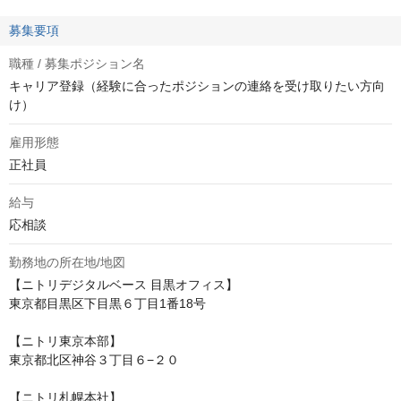
募集要項
職種 / 募集ポジション名
キャリア登録（経験に合ったポジションの連絡を受け取りたい方向
け）
雇用形態
正社員
給与
応相談
勤務地の所在地/地図
【ニトリデジタルベース 目黒オフィス】

東京都目黒区下目黒６丁目1番18号

【ニトリ東京本部】

東京都北区神谷３丁目６−２０

【ニトリ札幌本社】
