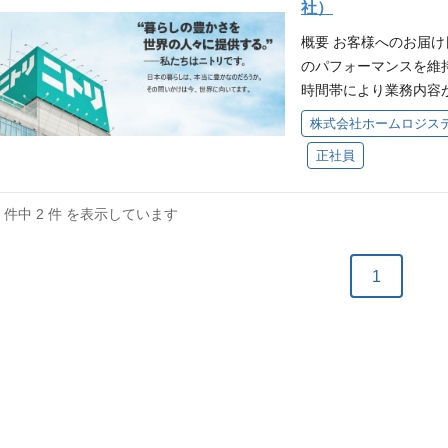
社）
備・修繕を実施する 
概要 お客様へのお届
業管理と安全管理 ・
のパフォーマンスを維
作業者へ作業指示をお
時間帯により業務内容
う安全管理をおこなう
時の復旧対応、設備管
故障分析、対策起案か
株式会社ホームロジス
中点検、設備の整備/修
務改善 ・作業工数の
正社員
ャトル式自動倉庫（お
領域を増やす 「内製
搬送車）、ベルトコン
◇メンバーへのスキル
な業務内容】 ◇保全
経験値に応じた作業ス
2 件中 2 件 を表示しています
をもとに、点検・整備
上で他のメンバーのス
管理をおこなう ◇作
を実行する ◇設備メ
1
に基づいて複数名の作
生する初期不具合対応
全に作業ができるよう
件】 ・普通自動車第一
施 ・故障への対応や
件】 ・設備保全業務
再発防止を実行 ◇業
士資格をお持ちの方 
自社でできる仕事の領
ちの方 このポジショ
い設備に変化させる 
た物流会社です。 倉
作業が異なるため、経
本全国のお客様宅まで