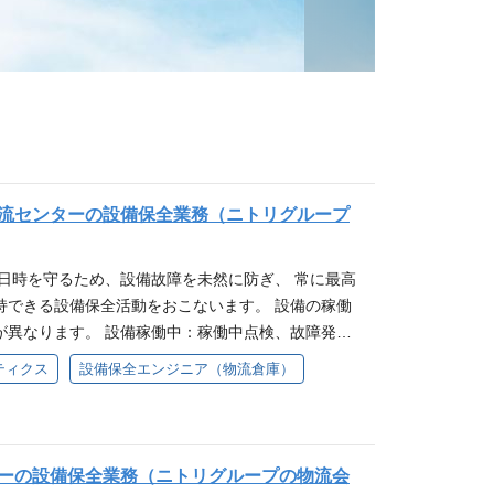
流センターの設備保全業務（ニトリグループ
け日時を守るため、設備故障を未然に防ぎ、 常に最高
持できる設備保全活動をおこないます。 設備の稼働
が異なります。 設備稼働中：稼働中点検、故障発生
理方法見直し、故障対策検討など 設備停止中：停止
ティクス
設備保全エンジニア（物流倉庫）
理/交換 【主な設備】 立体自動倉庫（軌道搬送台車
動倉庫（お客様ごとに商品を荷合わせする設備）、
ルトコンベヤ、垂直搬送機、AGV、フォークリフ
ト、製函機/封函機など 【主な業務内容】 ◇保全
ーの設備保全業務（ニトリグループの物流会
設定した点検基準書や標準作業書をもとに、点検・整