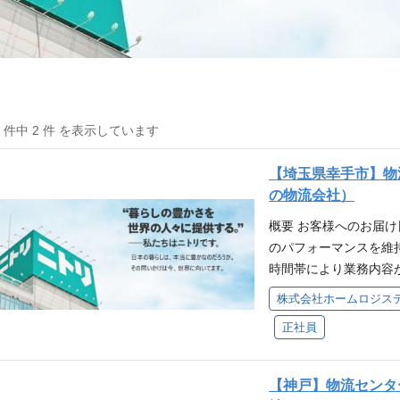
2 件中 2 件 を表示しています
【埼玉県幸手市】物
の物流会社）
概要 お客様へのお届
のパフォーマンスを維
時間帯により業務内容
時の復旧対応、設備管
株式会社ホームロジス
中点検、設備の整備/修
正社員
含む）、シャトル式自
チェーンコンベヤ、ベ
ト、デパレタイズロボッ
【神戸】物流センタ
業務の計画・管理 ・