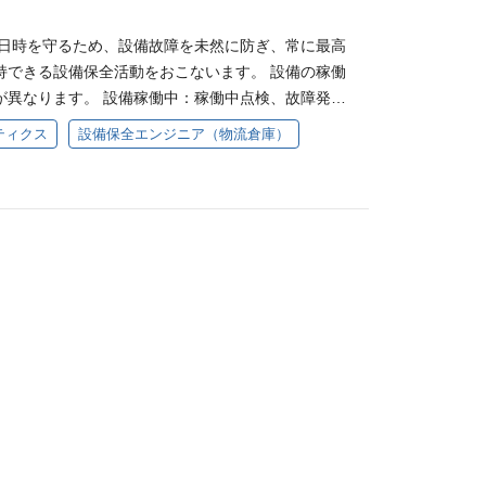
・計画通りに点検が進むよう進捗管理をおこなう ◇作
け日時を守るため、設備故障を未然に防ぎ、常に最高
保全業務全般について、作業手順に基づいて複数名の
持できる設備保全活動をおこないます。 設備の稼働
こなう ・作業に関連する方が安全に作業ができるよ
が異なります。 設備稼働中：稼働中点検、故障発生
 ◇故障分析と再発防止対策の実施 ・故障への対応や
理方法見直し、故障対策検討など 設備停止中：停止
ら実行・検証までをおこない、 再発防止を実行 ◇業
ティクス
設備保全エンジニア（物流倉庫）
理/交換など 【主な設備】 ケース立体自動倉庫、シ
削減につながる作業改善提案や、自社でできる仕事の
客様ごとに商品を荷合わせする設備）、AGV（無人
化」に取り組み、より稼働率の高い設備に変化させる
ベヤ、ローラーコンベヤ、フォークリフトなど 【主
アップ教育 ・設備ごとに必要な作業が異なるため、
業務の計画・管理 ・設定した点検基準書や標準作業書
キルの 習得が必要になる ・自身でも作業を理解した
・修繕を実施する ・計画通りに点検が進むよう進捗
キルを引き上げるための 計画を立てて、必要な教育
業管理と安全管理 ・保全業務全般について、作業手順
ーカーと連携して初期不具合の対応 ・設備稼働後に発
業者へ作業指示をおこなう ・作業に関連する方が安
をメーカー側と相談しながら進める 条件 【必須条
安全管理をおこなう ◇故障分析と再発防止対策の実
種運転免許 ・設備保全業務未経験者可 【歓迎条
故障分析、対策起案から実行・検証までをおこない、
、設備設計、輸送機器整備経験者の方 ・機械保全技能
務改善 ・作業工数の削減につながる作業改善提案や、
・フォークリフト事業内検査者、検査業者資格をお持
域を増やす「内製化」に取り組み、より稼働率の高
ンの魅力 ホームロジスティクスはニトリから分社化し
◇メンバーへのスキルアップ教育 ・設備ごとに必要な
庫業、配送業、輸配送業などを兼ね備え、海外から日
験値に応じた作業スキルの習得が必要になる ・自身
一貫した物流事業を展開しています。 ニトリグルー