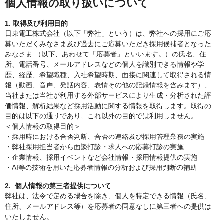
個人情報の取り扱いについて
1. 取得及び利用目的
日東電工株式会社（以下「弊社」という）は、弊社への採用にご応
募いただくみなさま及び過去にご応募いただき採用候補者となった
みなさま （以下、あわせて「応募者」といいます。）の氏名、住
所、電話番号、メールアドレスなどの個人を識別できる情報や学
歴、経歴、希望職種、入社希望時期、面接に関連して取得される情
報（動画、音声、発話内容、表情その他の記録情報を含みます）、
当社または当社が利用する外部サービスにより生成・分析された評
価情報、解析結果など採用活動に関する情報を取得します。取得の
目的は以下の通りであり、これ以外の目的では利用しません。
＜個人情報の取得目的＞
・採用時における合否判断、合否の連絡及び採用管理業務の実施
・弊社採用担当者から面談打診・求人への応募打診の実施
・企業情報、採用イベントなど会社情報・採用情報提供の実施
・AI等の技術を用いた応募者情報の分析および採用判断の補助
2. 個人情報の第三者提供について
弊社は、法令で定める場合を除き、個人を特定できる情報（氏名、
住所、メールアドレス等）を応募者の同意なしに第三者への提供は
いたしません。