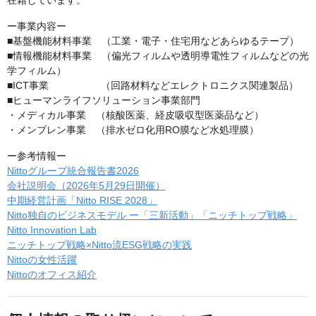
在籍しています。
ー事業内容ー
■基盤機能材料事業 （工業・電子・住宅用などあらゆるテープ）
■情報機能材料事業 （偏光フィルムや透明導電性フィルムなどの光
学フィルム）
■ICT事業 （回路材料などエレクトロニクス関連製品）
■ヒューマンライフソリューション事業部門
・メディカル事業 （核酸医薬、経皮吸収型医薬品など）
・メンブレン事業 （排水ゼロ化用RO膜など水処理膜）
ー参考情報ー
Nittoグループ統合報告書2026
会社説明会（2026年5月29日開催）
中期経営計画「Nitto RISE 2028」
Nitto独自のビジネスモデル ー「三新活動」「ニッチトップ戦略」
Nitto Innovation Lab
ニッチトップ戦略×Nitto流ESG戦略の実践
Nittoの女性活躍
Nittoのオフィス紹介