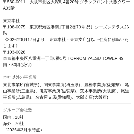
〒530-0011　大阪市北区大深町4番20号 グランフロント大阪タワー
A33階

東京本社   

〒108-0075　東京都港区港南1丁目2番70号 品川シーズンテラス26
階

《2026年8月17日より、東京本社・東京支店は以下住所に移転いた
します》

〒103-0028

東京都中央区八重洲一丁目6番1号 TOFROM YAESU TOWER 49
階・50階(受付)
本社以外の事業所
東北事業所(宮城県)、関東事業所(埼玉県)、豊橋事業所(愛知県)、亀
山事業所(三重県)、滋賀事業所(滋賀県)、茨木事業所(大阪府)、尾道
グループ会社数
国内 : 18社

海外 : 70社

（2026年3月末時点）