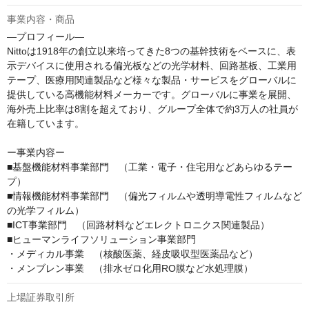
事業内容・商品
―プロフィール―

Nittoは1918年の創立以来培ってきた8つの基幹技術をベースに、表
示デバイスに使用される偏光板などの光学材料、回路基板、工業用
テープ、医療用関連製品など様々な製品・サービスをグローバルに
提供している高機能材料メーカーです。グローバルに事業を展開、
海外売上比率は8割を超えており、グループ全体で約3万人の社員が
在籍しています。

ー事業内容ー

■基盤機能材料事業部門　（工業・電子・住宅用などあらゆるテー
プ）

■情報機能材料事業部門　（偏光フィルムや透明導電性フィルムなど
の光学フィルム）

■ICT事業部門　（回路材料などエレクトロニクス関連製品）

■ヒューマンライフソリューション事業部門

・メディカル事業　（核酸医薬、経皮吸収型医薬品など）

・メンブレン事業　（排水ゼロ化用RO膜など水処理膜）
上場証券取引所