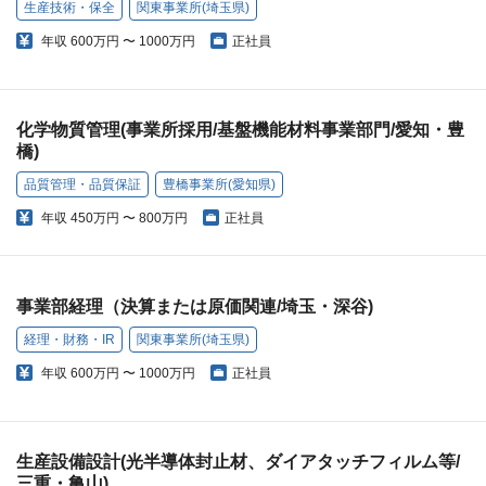
生産技術・保全
関東事業所(埼玉県)
年収
600万円 〜 1000万円
正社員
化学物質管理(事業所採用/基盤機能材料事業部門/愛知・豊
橋)
品質管理・品質保証
豊橋事業所(愛知県)
年収
450万円 〜 800万円
正社員
事業部経理（決算または原価関連/埼玉・深谷)
経理・財務・IR
関東事業所(埼玉県)
年収
600万円 〜 1000万円
正社員
生産設備設計(光半導体封止材、ダイアタッチフィルム等/
三重・亀山)