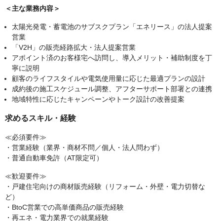
＜主な業務内容＞
太陽光発電・蓄電池のサブスクプラン「エネリース」の法人提案
営業
「V2H」の販売経路拡大・法人提案営業
アポイント済のお客様宅へ訪問し、導入メリット・補助制度を丁
寧に説明
顧客のライフスタイルや電気使用量に応じた最適プランの設計
成約後の施工スケジュール調整、アフターサポート部署との連携
地域特性に応じたキャンペーンやトーク設計の改善提案
求めるスキル・経験
≪必須要件≫
・営業経験（業界・商材不問／個人・法人問わず）
・普通自動車免許（AT限定可）
≪歓迎要件≫
・戸建住宅向けの商材販売経験（リフォーム・外壁・電力切替な
ど）
・BtoC営業での高単価商品の販売経験
・再エネ・電力業界での就業経験