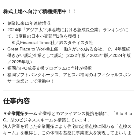
株式上場へ向けて積極採用中！！
創業以来11年連続増収
2024年『アジア太平洋地域における急成長企業』ランキングに
て、3度目の日本小売部門1位を獲得！
※英Financial Times社／独スタティスタ社
Great Place to Work®主催 「働きがいのある会社」で、4年連続
働きがい認定企業として認定（2022年版／2023年版／2024年版
／2025年版）
福岡市IPO成長支援プログラムに当社が採択
福岡ソフトバンクホークス、アビスパ福岡のオフィシャルスポン
サー企業として活動中！
仕事内容
▼企業開拓チーム
企業様とのアライアンス提携を軸に、「B to B to
C」型のビジネススキームを構築しています。
法人営業を通じた企業開拓により住宅の定期点検に関わる「点検ス
キーム」を獲得し、この体制を基盤に事業拡大を実現してまいりま