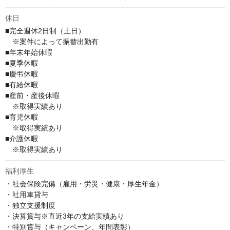
休日
■完全週休2日制（土日）

　※案件によって振替出勤有

■年末年始休暇

■夏季休暇

■慶弔休暇

■有給休暇

■産前・産後休暇

　※取得実績あり

■育児休暇

　※取得実績あり

■介護休暇

　※取得実績あり
福利厚生
・社会保険完備（雇⽤・労災・健康・厚⽣年⾦）

・社用車貸与

・独立支援制度

・決算賞与※直近3年の支給実績あり

・特別賞与（キャンペーン、年間表彰）
