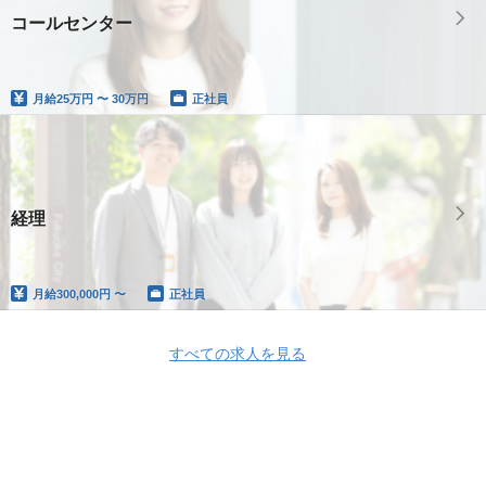
コールセンター
月給
25万円 〜 30万円
正社員
経理
月給
300,000円 〜
正社員
すべての求人を見る