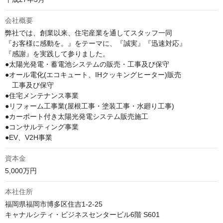
会社概要
弊社では、創業以来、住宅産業を通してスタッフ一同

『お客様に感動を。』をテーマに、『誠実』『迅速対応』

『感謝』を実践して参りました。

●太陽光発電・蓄電池システムの販売・工事及び保守

●オール電化(エコキュート、IHクッキングヒーター)販売

　工事及び保守

●住宅メンテナンス事業

●リフォーム工事業(屋根工事・塗装工事・水廻り工事)

●カーポート付き太陽光発電システム販売施工

●コンサルティング事業

●EV、V2H事業
資本金
5,000万円
本社住所
福岡県福岡市博多区住吉1-2-25

キャナルシティ・ビジネスセンタービル6階 S601