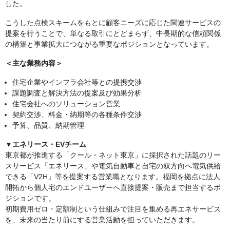
した。
こうした点検スキームをもとに顧客ニーズに応じた関連サービスの
提案を行うことで、単なる取引にとどまらず、中長期的な信頼関係
の構築と事業拡大につながる重要なポジションとなっています。
＜主な業務内容＞
住宅企業やインフラ会社等との提携交渉
課題調査と解決方法の提案及び効果分析
住宅会社へのソリューション営業
契約交渉、料金・納期等の各種条件交渉
予算、品質、納期管理
▼エネリース・EVチーム
東京都が推進する「クール・ネット東京」に採択された話題のリー
スサービス「エネリース」や電気自動車と自宅の双方向へ電気供給
できる「V2H」等を提案する営業職となります。福岡を拠点に法人
開拓から個人宅のエンドユーザーへ直接提案・販売まで担当するポ
ジションです。
初期費用ゼロ・定額制という仕組みで注目を集める再エネサービス
を、未来の当たり前にする営業活動を担っていただきます。