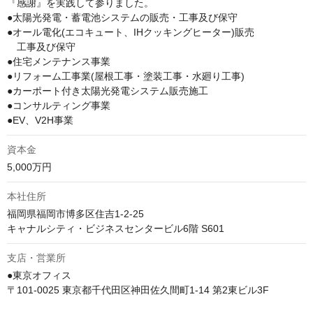
『感謝』を実践して参りました。

●太陽光発電・蓄電池システムの販売・工事及び保守

●オール電化(エコキュート、IHクッキングヒーター)販売

　工事及び保守

●住宅メンテナンス事業

●リフォーム工事業(屋根工事・塗装工事・水廻り工事)

●カーポート付き太陽光発電システム販売施工

●コンサルティング事業

●EV、V2H事業
資本金
5,000万円
本社住所
福岡県福岡市博多区住吉1-2-25

キャナルシティ・ビジネスセンタービル6階 S601
支店・営業所
●東京オフィス

〒101-0025 東京都千代田区神田佐久間町1-14 第2東ビル3F
