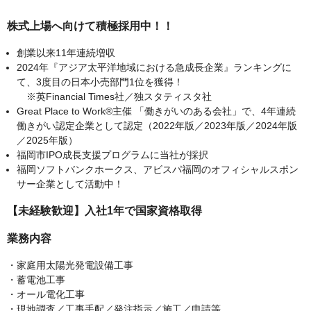
株式上場へ向けて積極採用中！！
創業以来11年連続増収
2024年『アジア太平洋地域における急成長企業』ランキングに
て、3度目の日本小売部門1位を獲得！
※英Financial Times社／独スタティスタ社
Great Place to Work®主催 「働きがいのある会社」で、4年連続
働きがい認定企業として認定（2022年版／2023年版／2024年版
／2025年版）
福岡市IPO成長支援プログラムに当社が採択
福岡ソフトバンクホークス、アビスパ福岡のオフィシャルスポン
サー企業として活動中！
【未経験歓迎】入社1年で国家資格取得
業務内容
・家庭用太陽光発電設備工事
・蓄電池工事
・オール電化工事
・現地調査／工事手配／発注指示／施工／申請等