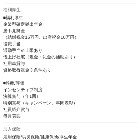
福利厚生
■福利厚生

企業型確定拠出年金

慶弔見舞金

（結婚祝金15万円、出産祝金10万円）

役職手当

通勤手当※上限あり

借上げ社宅（敷金・礼金の補助あり）

社用車貸与

資格取得祝金※条件あり

■報酬/評価

インセンティブ制度

決算賞与（年1回）

特別賞与（キャンペーン、年間表彰）

社員紹介賞与

毎月表彰
加入保険
雇用保険/労災保険/健康保険/厚生年金