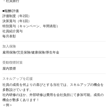
・社員旅行

■報酬/評価

評価制度（年2回）

決算賞与（年1回）

特別賞与（キャンペーン、年間表彰）

社員紹介賞与

毎月表彰
加入保険
雇用保険/労災保険/健康保険/厚生年金
受動喫煙対策
屋内禁煙
スキルアップを応援
社員の成長を何よりの喜びとする当社では、スキルアップの機会を
多数設けています。

社内研修のほか、外部研修は費用を会社負担にて参加可能。成長の
機会が数多くあります！

＜例＞
