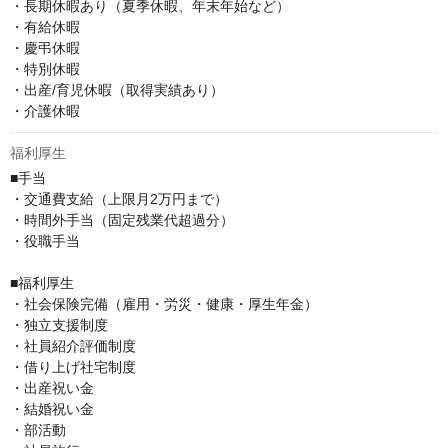
・長期休暇あり（夏季休暇、年末年始など）

・有給休暇

・慶弔休暇

・特別休暇

・出産/育児休暇（取得実績あり）

・介護休暇
福利厚生
■手当

・交通費支給（上限月2万円まで）

・時間外手当（固定残業代超過分）

・役職手当

■福利厚生

・社会保険完備（雇⽤・労災・健康・厚⽣年⾦）

・独立支援制度

・社員紹介評価制度

・借り上げ社宅制度

・出産祝い金

・結婚祝い金

・部活動
