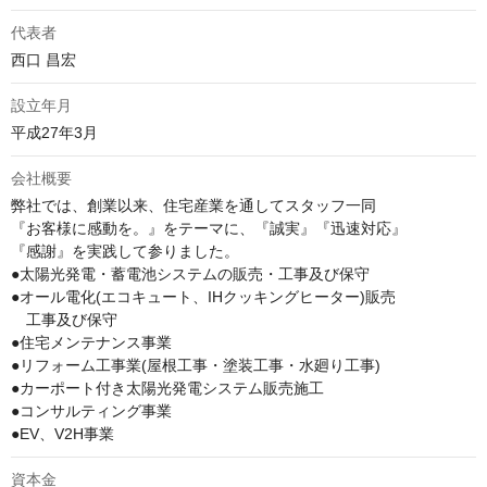
代表者
西口 昌宏
設立年月
平成27年3月
会社概要
弊社では、創業以来、住宅産業を通してスタッフ一同

『お客様に感動を。』をテーマに、『誠実』『迅速対応』

『感謝』を実践して参りました。

●太陽光発電・蓄電池システムの販売・工事及び保守

●オール電化(エコキュート、IHクッキングヒーター)販売

　工事及び保守

●住宅メンテナンス事業

●リフォーム工事業(屋根工事・塗装工事・水廻り工事)

●カーポート付き太陽光発電システム販売施工

●コンサルティング事業

●EV、V2H事業
資本金