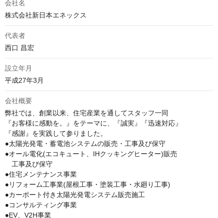
会社名
株式会社新日本エネックス
代表者
西口 昌宏
設立年月
平成27年3月
会社概要
弊社では、創業以来、住宅産業を通してスタッフ一同

『お客様に感動を。』をテーマに、『誠実』『迅速対応』

『感謝』を実践して参りました。

●太陽光発電・蓄電池システムの販売・工事及び保守

●オール電化(エコキュート、IHクッキングヒーター)販売

　工事及び保守

●住宅メンテナンス事業

●リフォーム工事業(屋根工事・塗装工事・水廻り工事)

●カーポート付き太陽光発電システム販売施工

●コンサルティング事業

●EV、V2H事業