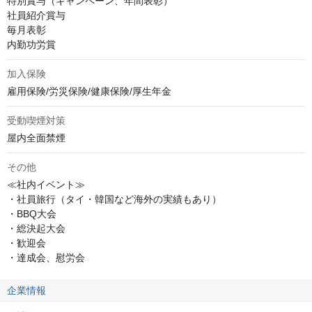
特別賞与（キャンペーン、年間表彰）

社員紹介賞与

毎月表彰

内勤功労賞
加入保険
雇用保険/労災保険/健康保険/厚生年金
受動喫煙対策
屋内全面禁煙
その他
≪社内イベント≫

・社員旅行（タイ・韓国など海外の実績もあり）

・BBQ大会

・総決起大会

・歓迎会

・達成会、慰労会
企業情報