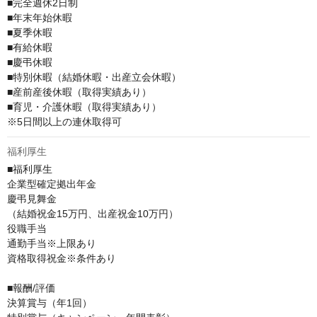
■完全週休2日制

■年末年始休暇

■夏季休暇

■有給休暇

■慶弔休暇

■特別休暇（結婚休暇・出産立会休暇）

■産前産後休暇（取得実績あり）

■育児・介護休暇（取得実績あり）

※5日間以上の連休取得可
福利厚生
■福利厚生

企業型確定拠出年金

慶弔見舞金

（結婚祝金15万円、出産祝金10万円）

役職手当

通勤手当※上限あり

資格取得祝金※条件あり

■報酬/評価

決算賞与（年1回）
