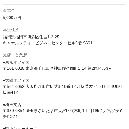
資本金
5,000万円
本社住所
福岡県福岡市博多区住吉1-2-25

キャナルシティ・ビジネスセンタービル6階 S601
支店・営業所
●東京オフィス

〒101-0025 東京都千代田区神田佐久間町1-14 第2東ビル3F

●大阪オフィス

〒564-0052 大阪府吹田市広芝町10番8号江坂董友ビルTHE HUB江
坂南412

●埼玉支店

〒330-0854 埼玉県さいたま市大宮区桜木町1丁目195-1大宮ソラミ
チKOZ4F

●岡山ショールーム
