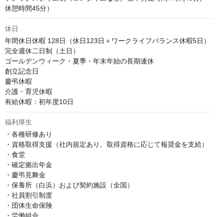
休憩時間45分）
休日
年間休日休暇 128日（休日123日＋ワークライフバランス休暇5日）

完全週休二日制（土日）

ゴールデンウィーク・夏季・年末年始の長期連休

創立記念日

慶弔休暇

介護・育児休暇 

有給休暇：初年度10日
福利厚生
・各種研修あり

・資格取得支援（社内規定あり。取得資格に応じて報奨金を支給）

・食堂

・確定拠出年金

・慶弔見舞金

・保養所（白浜）および契約施設（全国）

・社員割引制度

・団体生命保険

・労働組合
