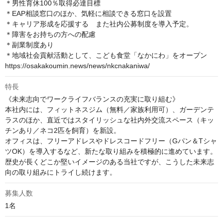
＊男性育休100％取得必達目標

＊EAP相談窓口のほか、気軽に相談できる窓口を設置

＊キャリア形成を応援する　また社内公募制度を導入予定。

＊障害をお持ちの方への配慮

＊副業制度あり

＊地域社会貢献活動として、こども食堂「なかにわ」をオープン

https://osakakoumin.news/news/nkcnakaniwa/
特長
《未来志向でワークライフバランスの充実に取り組む》

本社内には、フィットネスジム（無料／家族利用可）、ガーデンテ
ラスのほか、直近ではスタイリッシュな社内外交流スペース（キッ
チンあり／ネコ2匹を飼育）を新設。

オフィスは、フリーアドレスやドレスコードフリー（Gパン＆Tシャ
ツOK）を導入するなど、新たな取り組みを積極的に進めています。
歴史が長くどこか堅いイメージのある当社ですが、こうした未来志
向の取り組みにトライし続けます。
募集人数
1名