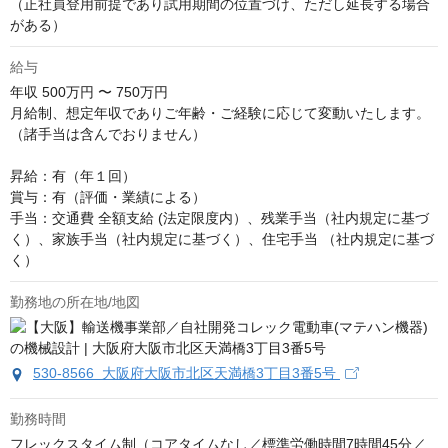
（正社員登用前提であり試用期間の位置づけ、ただし延長する場合
がある）
給与
年収
500万円 〜 750万円
月給制、想定年収でありご年齢・ご経験に応じて変動いたします。
（諸手当は含んでおりません）

昇給：有（年１回）

賞与：有（評価・業績による） 

手当：交通費 全額支給 (法定限度内）、残業手当（社内規定に基づ
く）、家族手当（社内規定に基づく）、住宅手当 （社内規定に基づ
く）
勤務地の所在地/地図
530-8566 大阪府大阪市北区天満橋3丁目3番5号
勤務時間
フレックスタイム制（コアタイムなし／標準労働時間7時間45分／