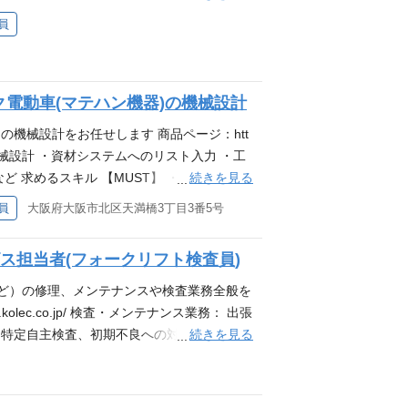
を開発・製造販売する当社の輸送機事業部に
員
）をお任せいたします。 ◎工程管理：スタ
整 ◎品質管理：現場を撮影した写真やチェッ
未然に防ぐ為の危険予知活動の徹底 ◎修理作
電動車(マテハン機器)の機械設計
図作成、図面チェック、安全書類（KY）、定
スキル 【必須】 ■建設現場/製造現場/設
の機械設計をお任せします 商品ページ：htt
械製品に興味のある方を募集しています。 ■
た改造の機械設計 ・資材システムへのリスト入力 ・工
が可能な方 ■第一種運転免許普通自動車
続きを見る
めるスキル 【MUST】 ・AutoCAD ・
設置、作業責任者経験（安全衛生責任者） ◎
AD（Solidworks、インベンターなど） 求める人物
員
大阪府大阪市北区天満橋3丁目3番5号
る方 【雇用形態について】 当社の中途採用
ハン業界ご経験者歓迎
なります。契約期間中は退職金以外全て正社
躍しています 求める人物像 ・コミュニケー
ス担当者(フォークリフト検査員)
方 ・手を動かしてモノを作るのが好きな方
など）の修理、メンテナンスや検査業務全般を
kolec.co.jp/ 検査・メンテナンス業務： 出張
続きを見る
特定自主検査、初期不良への対応 フロン
客様からの問い合わせ対応 技術的アプロー
て： 日本国内全般のエリアを担当するた
ます。 魅力・やりがい 物流業界や製造業の