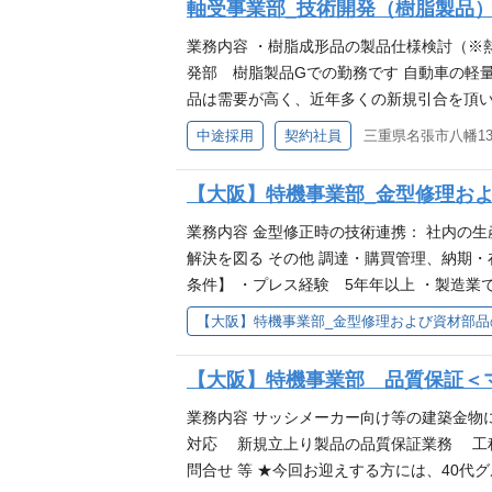
軸受事業部_技術開発（樹脂製品
業務内容 ・樹脂成形品の製品仕様検討（※
発部 樹脂製品Gでの勤務です 自動車の軽
品は需要が高く、近年多くの新規引合を頂い
（2D,3D）を使用した設計（樹脂製品、金
中途採用
契約社員
三重県名張市八幡13
脂流動解析の実務経験 ・構造解析の実務経
簡単な読み書きができる程度 求める人物像
【大阪】特機事業部_金型修理お
計を多数経験された方 樹脂製品Gは客先技
りますので、コミュニケーション能力は必須
業務内容 金型修正時の技術連携： 社内の
について】 NKCでは、直径3ミリの極小
解決を図る その他 調達・購買管理、納期・在
家電、精密機器など、あらゆる産業界におい
条件】 ・プレス経験 5年年以上 ・製造
術、射出成形技術、圧縮成形技術、金型技
クリフト運転技能者 ・玉掛技能者 人物像 
器、サスペンション関係、トランスミッシ
人背景 【背景】 組織強化のための増員
【大阪】特機事業部 品質保証＜
業務内容 サッシメーカー向け等の建築金
対応 新規立上り製品の品質保証業務 工
問合せ 等 ★今回お迎えする方には、40