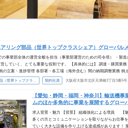
ベアリング部品（世界トップクラスシェア）グローバル
での事業部全体の運営全般を担当（事業部運営のための司令塔） ・製
営していく、とても重要な役割です。 【具体的には】 調達・購買業務
計画の立案・進捗管理 各部署・各工場（海外含む）間の納期調整業務 
営に近いポジションでキャリアアップしたいという意欲が高い方、是非ご
＜急募＞軸受事業部_事業企画＿ベアリング部品（世界トップクラスシェア）グローバルメーカー
契約社員
大阪府大阪市北区天満橋3丁目3番5号
経験5年以上（生産管理、原価管理、調達、製造管理、製造企画） ・英
験がある方 ・メーカーでの購買・調達業務のご経験がある方 求める人
【愛知・静岡・福岡・神奈川】輸送機事
の仕事を同時並行に進められる方 ・協調性をもって行動できる方 【当
ムのほか多角的に事業を展開するグロー
大型まで数千種ものベアリングリテーナーを生産し、鉄道車両や乗用車、
。 今、NKCは、リテーナー、樹脂リテーナー、ゴムシールで培ってき
求人背景・魅力 【背景】 組織強化による増員 【
品とトータルエンジニアリングで自動車関連製品（エンジン関係、エン
多くの方とコミュニケーションを取りながらお仕事を
品などの開発を行っています。
ていく大きな設備を作り上げる達成感があります！ 業