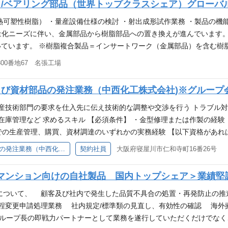
）/ベアリング部品（世界トップクラスシェア）グローバ
現場で広く愛用されているKOLEC製品。高い専門性
強固な経営基盤があるため、腰を据えて長くキャリ
熱可塑性樹脂） ・量産設備仕様の検討 ・射出成形試作業務 ・製品の機
も徹底されており、安心して技術を磨ける環境です。
量化ニーズに伴い、金属部品から樹脂部品への置き換えが進んでいます。
スケジュールやタスクは個人の裁量に委ねられる部
ています。 ※樹脂複合製品＝インサートワーク（金属部品）を含む樹脂成
立て、自己管理能力を発揮したい方に最適です。 将
型）経験 ・メール、エクセル等の最低限のPCスキル 【歓迎条件】 以下
00番地67 名張工場
割を期待します。 求めるスキル 【必須条件】 ・フ
験 ・プラスチックマグネット（通称プラマグ）関連部品の経験 ・プラ
【資格】 ・検査業者検査員（フォークリフト） ・第
 ・製品開発（部品仕様検討など）の業務に興味がある方 ・解析を用い
よび資材部品の発注業務（中西化工株式会社)※グループ
動式クレーン技能講習 ・玉掛け技能講習 ・床上操作
術窓口の側面も持ち合わせおり、また、各工場との試作・生産調整など
自動車免許 ・転勤（滋賀・埼玉）可能な方 求める人
 ※海外工場での新規立ち上げに伴い、短期海外出張の可能性有り 新
生産技術部門の要求を仕入先に伝え技術的な調整や交渉を行う トラブル
ットワークの軽い方 ・スケジュールやタスクを自己
タイプから3メートルにもおよぶ超大型まで数千種ものベアリングリテー
庫管理など 求めるスキル 【必須条件】 ・金型修理または作製の経験 ・
て、大切な役割を果たしています。 今、NKCは、リテーナー、樹脂リ
業での生産管理、購買、資材調達のいずれかの実務経験 【以下資格があれ
術力をさらに進化させ、精密部品とトータルエンジニアリングで自動車
・コミュニケーション能力が高い方 ・主体的に行動できる方 ・今後リ
【大阪】特機事業部_金型修理および資材部品の発注業務（中西化工株式会社)※グループ会社
契約社員
大阪府寝屋川市仁和寺町16番26号
ョン関係など）や工作機器関連製品などの開発を行っています。
マンション向けの自社製品 国内トップシェア＞業績堅
物について、 顧客及び社内で発生した品質不具合の処置・再発防止の
程変更申請処理業務 社内規定/標準類の見直し、有効性の確認 海外
代グループ長の即戦力パートナーとして業務を遂行していただくだけでな