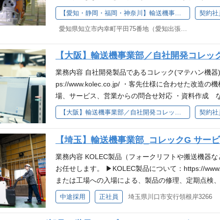
流業界向け搬送装置(コンベアシステム、AGVなど)
【愛知・静岡・福岡・神奈川】輸送機事業部_現場責任者＿マテハンシステムのほか多角的に事業を展開するグローバルメーカー
契約社
て、各種搬送関連設備の作業責任者（安全衛生責任者
愛知県知立市内幸町平田75番地（愛知出張所） 他(3)
ッフの手配、週間/月間工程表の作成、社内外日程調
ク表を使いながらの巡回 ◎安全管理：事故や災害を
【大阪】輸送機事業部／自社開発コレック
業：機械設備工事や電気設備工事 ◎その他 ：施工
例打ち合わせ、写真管理、調整作業、原価管理等 求める
業務内容 自社開発製品であるコレック(マテハン機器)
備メンテナンスにおける業務のご経験のある方 ※機
ps://www.kolec.co.jp/ ・客先仕様に合わせ
業務上顧客先への出張(宿泊)が発生するためその対応
場、サービス、営業からの問合せ対応 ・資料作成 など 求
【歓迎】 ◎コンベア装置など搬送関連設備の据付、
Word、Excel、PowerPoint 【WANT】 ・３D C
【大阪】輸送機事業部／自社開発コレック電動車(マテハン機器)の機械設計
契約社
コミュニケーション円滑に、前向きに業務に取り組め
像 仕事に関して興味を持って取り組める方 ★マテ
は、試用期間として全員契約社員からのスタートと
員と同じ処遇、期間後ほとんどの方が正社員として活
【埼玉】輸送機事業部_コレックG サービ
ション能力に長けている方、チームでお仕事をしたい
業務内容 KOLEC製品（フォークリフトや搬送機器
・フットワークの軽い方
お任せします。 ▶KOLEC製品について：https://www.
または工場への入場による、製品の修理、定期点検、
ト・デスク業務： 修理費用の見積作成、代理店やお
中途採用
正社員
埼玉県川口市安行領根岸3266
チ： 必要に応じた部品の製作・加工など 出張につい
め、宿泊を伴う出張（長い場合は1週間程度）があり