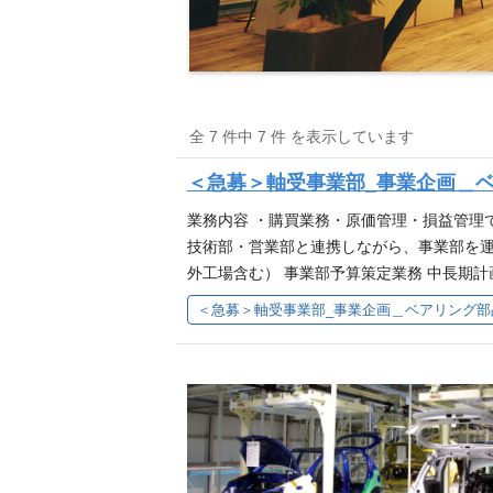
全 7 件中 7 件 を表示しています
＜急募＞軸受事業部_事業企画＿
業務内容 ・購買業務・原価管理・損益管理
技術部・営業部と連携しながら、事業部を運
外工場含む） 事業部予算策定業務 中長期
わっておられた方も可能性があります。 経
件】 ・メーカーでの下記のいずれかの業務
きる」程度 【歓迎条件】 ・海外赴任のご経
管理、目標管理がしっかりとできる方 ・複数
の極小タイプから3メートルにもおよぶ超
業界において、大切な役割を果たしています
術、金型技術力をさらに進化させ、精密部
スミッション関係など）や工作機器関連製