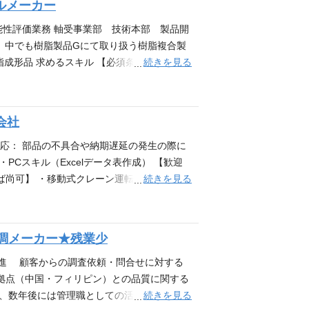
ルメーカー
とやりがいを実感できます。 中西金属工業の
アを築けます。待遇面や福利厚生、労務管理
能性評価業務 軸受事業部 技術本部 製品開
 出張を伴う広域エリアの担当となるため、
 中でも樹脂製品Gにて取り扱う樹脂複合製
分が大きいです。自分のペースで仕事を組み
続きを見る
形品 求めるスキル 【必須条件】 ・CAD
来的には拠点を牽引するリーダーとしての役
1つでも当てはまれば、尚歓迎致します ・樹
ォークリフト検査員の実務経験（5年以上）
スチックギア関連部品の経験 ・英語スキル：
一種普通自動車免許 【歓迎条件】 ・小型移
た検討業務を多数経験された方 ・樹脂金型設
会社
式クレーン技能講習 ・中型（8t限定）以上の
多くの関係者と円滑に業務を進める必要があ
物像 ・国内の広域エリアを担当頂く為、フ
規案件の引合・開発状況により 【当社の製品
対応： 部品の不具合や納期遅延の発生の際に
管理できる方
ナーを生産し、鉄道車両や乗用車、工作機械、
PCスキル（Excelデータ表作成） 【歓迎
テーナー、ゴムシールで培ってきたプレス技
続きを見る
ば尚可】 ・移動式クレーン運転士 ・フォー
関連製品（エンジン関係、エンジン周辺機
ーダーとして活躍できる素養、意欲がある方 求
調メーカー★残業少
推進 顧客からの調査依頼・問合せに対する
拠点（中国・フィリピン）との品質に関する
続きを見る
く、数年後には管理職としての活躍を期待して