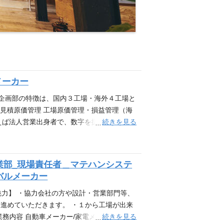
メーカー
造企画部の特徴は、国内３工場・海外４工場と
 見積原価管理 工場原価管理・損益管理（海
続きを見る
例えば法人営業出身者で、数字を扱う業務に携
応募ください。 求めるスキル 【必須条
語力：「英語に抵抗がない」「読み書きがで
物像 ・折衝力・交渉力に自信がある方 ・数字
業部_現場責任者＿マテハンシステ
社の製品について】 NKCでは、直径3ミリ
バルメーカー
工作機械、家電、精密機器など、あらゆる産
たプレス技術、射出成形技術、圧縮成形技
魅力】 ・協力会社の方や設計・営業部門等、
ジン周辺機器、サスペンション関係、トラン
進めていただきます。 ・１から工場が出来
続きを見る
務内容 自動車メーカー/家電メーカーや物