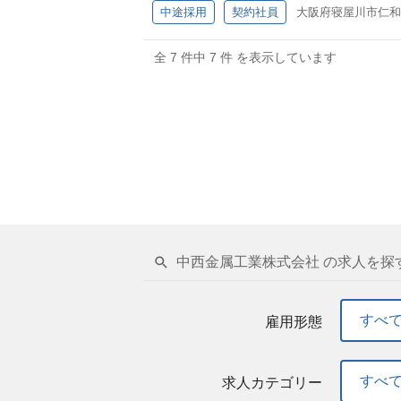
います。 求めるスキル 【必須条件】 ・品
中途採用
契約社員
大阪府寝屋川市仁和寺
ではありません） ・業界経験者（建築金物
い方 ・主体的に行動できる方 ・目標設定
全 7 件中 7 件 を表示しています
意欲がある方 求人背景・魅力 【背景】 
を盛り込むことが出来ます。また競合が限
中西金属工業株式会社 の求人を探
すべ
雇用形態
すべ
求人カテゴリー