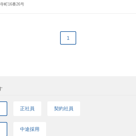
質保証or品質管理業務経験 5年以上 【歓迎条件】 ・ 顧客対応窓口の品
町16番26号
、サッシ、建具） ・プレス部品、射出成形部品、ダイカスト部品等の経
能力・課題解決へのマインド強く、セルフマネジメント能力の高い方 ・
中堅層強化 【魅力】 一般家庭で目にすることも多い商品も多数手がけて
られており、市場から求められる商材でもあります。
1
す
て
正社員
契約社員
て
中途採用