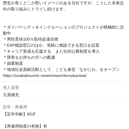
歴史が長くどこか堅いイメージのある当社ですが、こうした未来志
向の取り組みにトライし続けます。

＊ダイバーシティ＆インクルーションのプロジェクトが積極的に活
動中

＊男性育休100％取得必達目標

＊EAP相談窓口のほか、気軽に相談できる窓口を設置

＊キャリア形成を応援する　また社内公募制度を導入

＊障害をお持ちの方への配慮

＊副業制度

＊地域社会貢献活動として、こども食堂「なかにわ」をオープン

https://osakakoumin.news/news/nkcnakaniwa/
求人背景
欠員補充
定年・再雇用
【定年年齢】60才

【再雇用制度の有無】有