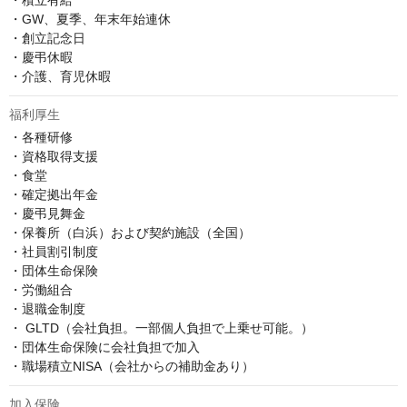
・積立有給

・GW、夏季、年末年始連休

・創立記念日

・慶弔休暇

・介護、育児休暇
福利厚生
・各種研修

・資格取得支援

・食堂

・確定拠出年金

・慶弔見舞金

・保養所（白浜）および契約施設（全国）

・社員割引制度

・団体生命保険

・労働組合

・退職金制度

・ GLTD（会社負担。一部個人負担で上乗せ可能。）

・団体生命保険に会社負担で加入

・職場積立NISA（会社からの補助金あり）
加入保険