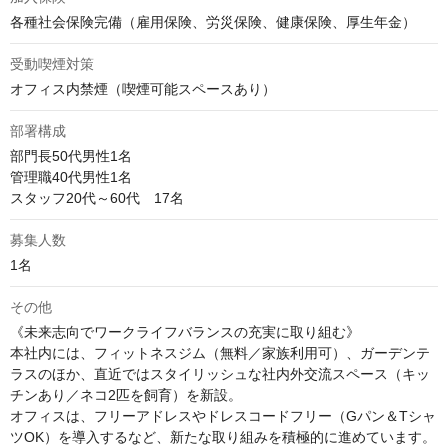
各種社会保険完備（雇用保険、労災保険、健康保険、厚生年金）
受動喫煙対策
オフィス内禁煙（喫煙可能スペースあり）
部署構成
部門長50代男性1名

管理職40代男性1名

スタッフ20代～60代　17名
募集人数
1名
その他
《未来志向でワークライフバランスの充実に取り組む》

本社内には、フィットネスジム（無料／家族利用可）、ガーデンテ
ラスのほか、直近ではスタイリッシュな社内外交流スペース（キッ
チンあり／ネコ2匹を飼育）を新設。

オフィスは、フリーアドレスやドレスコードフリー（Gパン＆Tシャ
ツOK）を導入するなど、新たな取り組みを積極的に進めています。