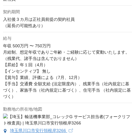
契約期間
入社後３カ月は正社員前提の契約社員

（延長の可能性あり）
給与
年収
500万円 〜 750万円
月給制、想定年収でありご年齢・ご経験に応じて変動いたします。
（残業代、諸手当は含んでおりません）

【昇給】年１回（4月）

【インセンティブ】 無し

【賞与】業績、評価による（7月、12月）

【手当】交通費 全額支給 (法定限度内）、残業手当（社内規定に基
づく）、家族手当（社内規定に基づく）、住宅手当 （社内規定に基
づく）
勤務地の所在地/地図
埼玉県川口市安行領根岸3266