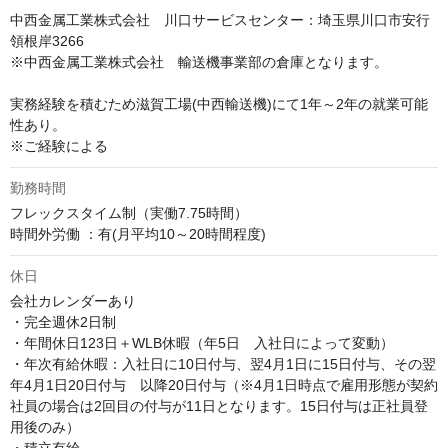
中西金属工業株式会社　川口サービスセンター：埼玉県川口市安行
領根岸3266

※中西金属工業株式会社　輸送機事業部の倉庫となります。

実務経験を積むため滋賀工場(中西輸送機)にて1年～2年の就業可能
性あり。

※ご経験による
勤務時間
フレックスタイム制（実働7.75時間）

時間外労働 ：有(月平均10～20時間程度)
休日
会社カレンダーあり

・完全週休2日制

・年間休日123日＋WLB休暇（年5日　入社日によって変動）

・年次有給休暇：入社日に10日付与、翌4月1日に15日付与、その翌
年4月1日20日付与　以降20日付与（※4月1日時点で雇用形態が契約
社員の場合は2回目の付与が11日となります。15日付与は正社員登
用後のみ）
