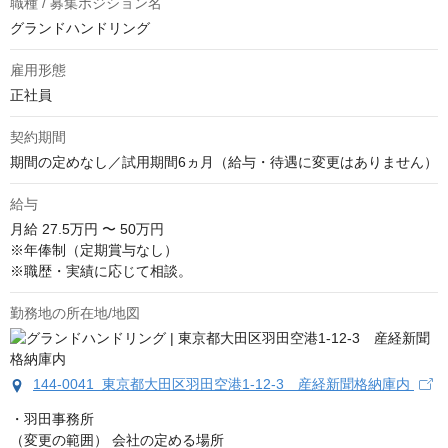
職種 / 募集ポジション名
グランドハンドリング
雇用形態
正社員
契約期間
期間の定めなし／試用期間6ヵ月（給与・待遇に変更はありません）
給与
月給
27.5万円 〜 50万円
※年俸制（定期賞与なし）

※職歴・実績に応じて相談。
勤務地の所在地/地図
144-0041 東京都大田区羽田空港1-12-3 産経新聞格納庫内
・羽田事務所

（変更の範囲） 会社の定める場所