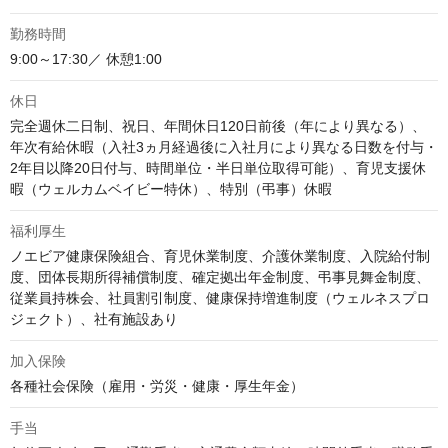
勤務時間
9:00～17:30／ 休憩1:00
休日
完全週休二日制、祝日、年間休日120日前後（年により異なる）、
年次有給休暇（入社3ヵ月経過後に入社月により異なる日数を付与・
2年目以降20日付与、時間単位・半日単位取得可能）、育児支援休
暇（ウェルカムベイビー特休）、特別（弔事）休暇
福利厚生
ノエビア健康保険組合、育児休業制度、介護休業制度、入院給付制
度、団体長期所得補償制度、確定拠出年金制度、弔事見舞金制度、
従業員持株会、社員割引制度、健康保持増進制度（ウェルネスプロ
ジェクト）、社有施設あり
加入保険
各種社会保険（雇用・労災・健康・厚生年金）
手当