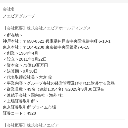
会社名
ノエビアグループ
【会社概要】株式会社ノエビアホールディングス
＜所在地＞

神戸本社：〒650-8521 兵庫県神戸市中央区港島中町 6-13-1

東京本社：〒104-8208 東京都中央区銀座7-6-15

＜創業＞1964年4月

＜設立＞2011年3月22日

＜資本金＞73億19百万円

＜決算期＞9月30日

＜代表取締役社長＞大倉 俊

＜事業内容＞グループ各社の経営管理及びそれに附帯する業務

＜従業員数＞49名（連結1,354名) ※2025年9月30日現在

＜連結子会社＞国内6社・海外7社

＜上場証券取引所＞

東京証券取引所 プライム市場

証券コード：4928
【会社概要】株式会社ノエビア