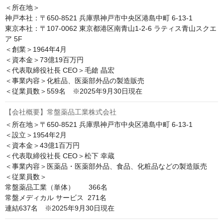
＜所在地＞

神戸本社：〒650-8521 兵庫県神戸市中央区港島中町 6-13-1

東京本社：〒107-0062 東京都港区南青山1-2-6 ラティス青山スクエ
ア 5F

＜創業＞1964年4月

＜資本金＞73億19百万円

＜代表取締役社長 CEO＞毛鎗 晶宏

＜事業内容＞化粧品、医薬部外品の製造販売

＜従業員数＞559名　※2025年9月30日現在
【会社概要】常盤薬品工業株式会社
＜所在地＞〒650-8521 兵庫県神戸市中央区港島中町 6-13-1

＜設立＞1954年2月

＜資本金＞43億1百万円

＜代表取締役社長 CEO＞松下 幸蔵

＜事業内容＞医薬品・医薬部外品、食品、化粧品などの製造販売

＜従業員数＞

常盤薬品工業（単体）　　366名

常盤メディカル サービス  271名

連結637名　※2025年9月30日現在