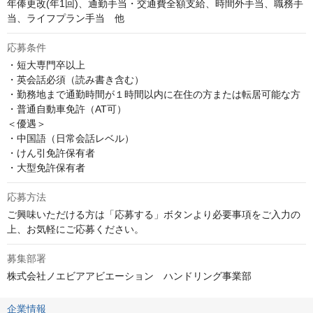
年俸更改(年1回)、通勤手当・交通費全額支給、時間外手当、職務手
当、ライフプラン手当　他
応募条件
・短大専門卒以上

・英会話必須（読み書き含む）

・勤務地まで通勤時間が１時間以内に在住の方または転居可能な方

・普通自動車免許（AT可）

＜優遇＞

・中国語（日常会話レベル）

・けん引免許保有者

・大型免許保有者
応募方法
ご興味いただける方は「応募する」ボタンより必要事項をご入力の
上、お気軽にご応募ください。
募集部署
株式会社ノエビアアビエーション　ハンドリング事業部
企業情報