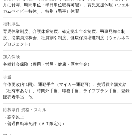
月に付与、時間単位・半日単位取得可能）、育児支援休暇（ウェル
カムベイビー特休）、特別（弔事）休暇
福利厚生
育児休業制度、介護休業制度、確定拠出年金制度、弔事見舞金制
度、従業員持株会、社員割引制度、健康保持増進制度（ウェルネス
プロジェクト）
加入保険
各種社会保険（雇用・労災・健康・厚生年金）
手当
年俸更改(年1回)、通勤手当（マイカー通勤可）、交通費全額支給
（社有車あり）、時間外手当、職務手当、ライフプラン手当、登録
販売者手当　他
応募条件 資格・スキル
・高卒以上

・普通自動車免許（ＡＴ限定可）