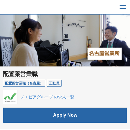
配置薬営業職
配置薬営業職（名古屋）
正社員
ノエビアグループ の求人一覧
Apply Now