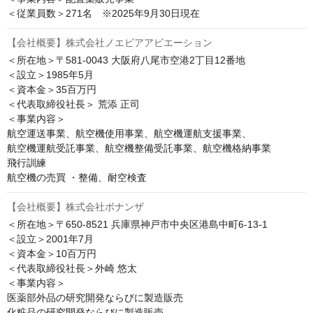
【会社概要】株式会社ノエビアアビエーション
＜所在地＞〒581-0043 大阪府八尾市空港2丁目12番地

＜設立＞1985年5月

＜資本金＞35百万円

＜代表取締役社長＞ 荒添 正司

＜事業内容＞

航空運送事業、航空機使用事業、航空機運航支援事業、

航空機運航受託事業、航空機整備受託事業、航空機格納事業

飛行訓練

航空機の売買 ・整備、耐空検査
【会社概要】株式会社ボナンザ
＜所在地＞〒650-8521 兵庫県神戸市中央区港島中町6-13-1

＜設立＞2001年7月

＜資本金＞10百万円

＜代表取締役社長＞外崎 悠太

＜事業内容＞

医薬部外品の研究開発ならびに製造販売

化粧品の研究開発ならびに製造販売
