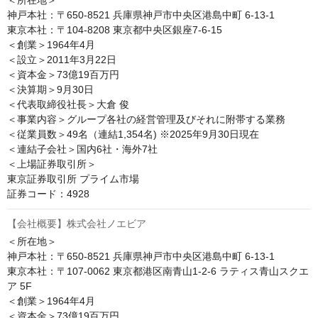
＜所在地＞

神戸本社：〒650-8521 兵庫県神戸市中央区港島中町 6-13-1

東京本社：〒104-8208 東京都中央区銀座7-6-15

＜創業＞1964年4月

＜設立＞2011年3月22日

＜資本金＞73億19百万円

＜決算期＞9月30日

＜代表取締役社長＞大倉 俊

＜事業内容＞グループ各社の経営管理及びそれに附帯する業務

＜従業員数＞49名（連結1,354名) ※2025年9月30日現在

＜連結子会社＞国内6社・海外7社

＜上場証券取引所＞

東京証券取引所 プライム市場

証券コード：4928
【会社概要】株式会社ノエビア
＜所在地＞

神戸本社：〒650-8521 兵庫県神戸市中央区港島中町 6-13-1

東京本社：〒107-0062 東京都港区南青山1-2-6 ラティス青山スクエ
ア 5F

＜創業＞1964年4月

＜資本金＞73億19百万円
