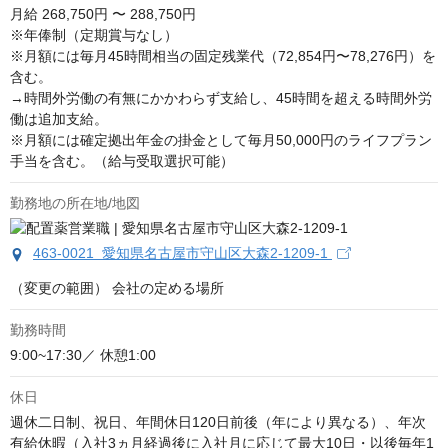
月給
268,750円 〜 288,750円
※年俸制（定期賞与なし）

※月額には毎月45時間相当の固定残業代（72,854円〜78,276円）を
含む。

→時間外労働の有無にかかわらず支給し、45時間を超える時間外労
働は追加支給。

※月額には確定拠出年金の掛金として毎月50,000円のライフプラン
手当を含む。（給与受取選択可能）
勤務地の所在地/地図
463-0021 愛知県名古屋市守山区大森2-1209-1
（変更の範囲） 会社の定める場所
勤務時間
9:00~17:30／ 休憩1:00
休日
週休二日制、祝日、年間休日120日前後（年により異なる）、年次
有給休暇（入社3ヵ月経過後に入社月に応じて最大10日・以後毎年1