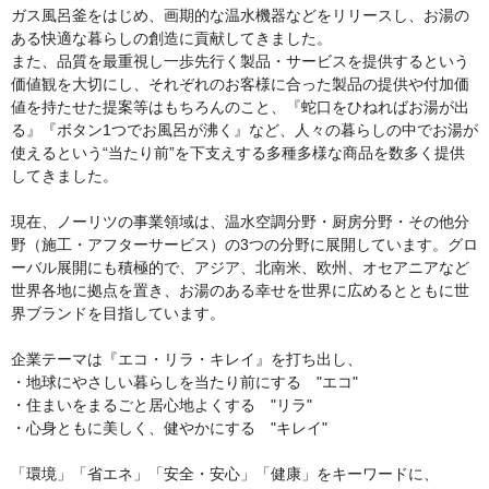
ガス風呂釜をはじめ、画期的な温水機器などをリリースし、お湯の
ある快適な暮らしの創造に貢献してきました。
また、品質を最重視し一歩先行く製品・サービスを提供するという
価値観を大切にし、それぞれのお客様に合った製品の提供や付加価
値を持たせた提案等はもちろんのこと、『蛇口をひねればお湯が出
る』『ボタン1つでお風呂が沸く』など、人々の暮らしの中でお湯が
使えるという“当たり前”を下支えする多種多様な商品を数多く提供
してきました。
現在、ノーリツの事業領域は、温水空調分野・厨房分野・その他分
野（施工・アフターサービス）の3つの分野に展開しています。グロ
ーバル展開にも積極的で、アジア、北南米、欧州、オセアニアなど
世界各地に拠点を置き、お湯のある幸せを世界に広めるとともに世
界ブランドを目指しています。
企業テーマは『エコ・リラ・キレイ』を打ち出し、
・地球にやさしい暮らしを当たり前にする "エコ"
・住まいをまるごと居心地よくする "リラ"
・心身ともに美しく、健やかにする "キレイ"
「環境」「省エネ」「安全・安心」「健康」をキーワードに、