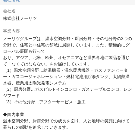
会社名
株式会社ノーリツ
事業内容
ノーリツグループは、温水空調分野・厨房分野・その他分野の3つの
分野で、住宅と非住宅の領域に展開しています。また、積極的にグ
ローバル展開も行って

おり、アジア、北米、欧州、オセアニアなど世界各地に製品を通じ
て「なくてはならない」をお届けしています。

（1）温水空調分野…給湯機器・温水暖房機器・ガスファンヒータ
ー・ガスコージェネレーション・燃料電池用貯湯タンク、太陽熱温
水器、産業用太陽光発電システム

（2）厨房分野…ガスビルトインコンロ・ガステーブルコンロ、レン
ジフード

（3）その他分野…アフターサービス・施工

◆国内事業

温水空調分野、厨房分野での成長を図り、人と地球の笑顔に向けて
暮らしの感動を追求していきます。
