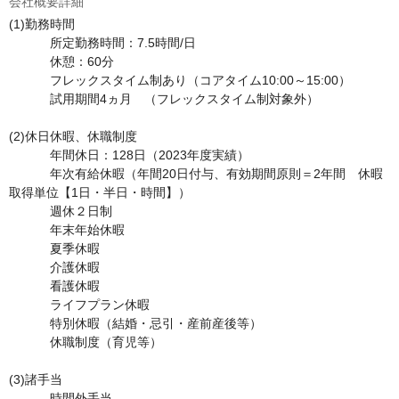
会社概要詳細
(1)勤務時間	

	　所定勤務時間：7.5時間/日 

	　休憩：60分

	　フレックスタイム制あり（コアタイム10:00～15:00） 　

	　試用期間4ヵ月　（フレックスタイム制対象外）

(2)休日休暇、休職制度	

	　年間休日：128日（2023年度実績）

	　年次有給休暇（年間20日付与、有効期間原則＝2年間　休暇
取得単位【1日・半日・時間】）

	　週休２日制

	　年末年始休暇

	　夏季休暇

	　介護休暇

	　看護休暇

	　ライフプラン休暇

	　特別休暇（結婚・忌引・産前産後等）

	　休職制度（育児等）

(3)諸手当	

	　時間外手当
