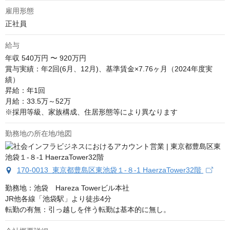
雇用形態
正社員
給与
年収
540万円 〜 920万円
賞与実績：年2回(6月、12月)、基準賃金×7.76ヶ月（2024年度実
績）

昇給：年1回 

月給：33.5万～52万

※採用等級、家族構成、住居形態等により異なります
勤務地の所在地/地図
170-0013 東京都豊島区東池袋１-８-1 HaerzaTower32階
勤務地：池袋　Hareza Towerビル本社

JR他各線「池袋駅」より徒歩4分

転勤の有無：引っ越しを伴う転勤は基本的に無し。