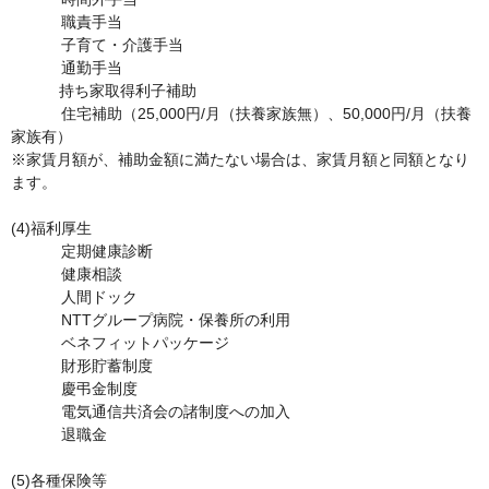
	　職責手当

	　子育て・介護手当

	　通勤手当

           持ち家取得利子補助

	　住宅補助（25,000円/月（扶養家族無）、50,000円/月（扶養
家族有）    

※家賃月額が、補助金額に満たない場合は、家賃月額と同額となり
ます。

(4)福利厚生	

	　定期健康診断

	　健康相談

	　人間ドック

	　NTTグループ病院・保養所の利用

	　ベネフィットパッケージ

	　財形貯蓄制度

	　慶弔金制度

	　電気通信共済会の諸制度への加入

	　退職金

(5)各種保険等	
