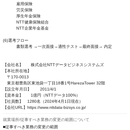
	　雇用保険

	　労災保険 

	　厚生年金保険

	　NTT健康保険組合

	　NTT企業年金基金

(6)選考フロー	

	　書類選考 →一次面接→適性テスト→最終面接→ 内定

【会社名】	株式会社NTTデータビジネスシステムズ

【本社所在地】

　〒170-0013

　東京都豊島区東池袋一丁目18番1号HarezaTower 32階

【設立年月日】	2011/4/1

【資本金】	1億円（NTTデータ100%）

【社員数】　1280名（2024年4月1日現在）

【会社URL】https://www.nttdata-bizsys.co.jp/
就業場所/従事すべき業務の変更の範囲について
■従事すべき業務の変更の範囲
