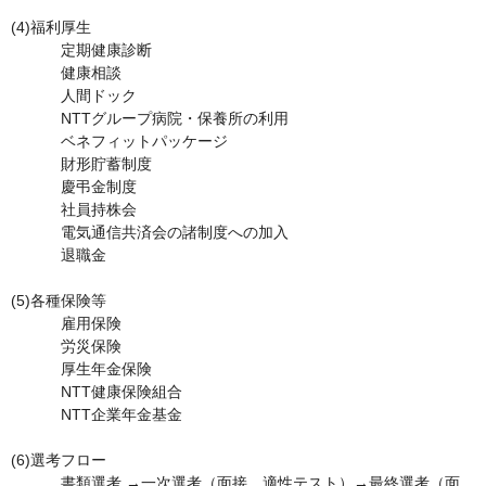
(4)福利厚生	

	　定期健康診断

	　健康相談

	　人間ドック

	　NTTグループ病院・保養所の利用

	　ベネフィットパッケージ

	　財形貯蓄制度

	　慶弔金制度

	　社員持株会

	　電気通信共済会の諸制度への加入

	　退職金

(5)各種保険等	

	　雇用保険

	　労災保険 

	　厚生年金保険

	　NTT健康保険組合

	　NTT企業年金基金

(6)選考フロー	

	　書類選考 →一次選考（面接、適性テスト）→最終選考（面