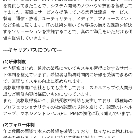
を提供してきたことで、システム開発のノウハウや技術を蓄積して
きました。実際にサービスを提供している業界は流通・サービス、
製造、通信・放送、ユーティリティ、メディア、アミューズメント
など多岐に渡ります。ITの技術を用いてお客様の抱える課題を解決
するソリューションを実施することで、真のご満足をいただける価
値を提供していきます。
---キャリアパスについて---
(1)研修制度
社内研修はじめ、通常の業務においてもスキル習得に対するサポー
ト体制を整えています。希望者は勤務時間内に研修を受講できるの
で、無理なくスキル向上に努められます。
資格取得推進に会社としても注力しており、スキルアップや人間形
成など研修内容は幅広いものになっています。
また、資格取得祝い金、資格受験料補助も充実しており、職種毎の
プロフェッショナリティの社内認定の取得を通じて、認定のレベル
アップ、マネジメントレベル(PL、PM)の強化に取り組んでいます。
(2)フォロー体制
年に数回の面談で本人の希望を確認しており、様々なPJに携われる
機会を作れるよう、レベルに応じて柔軟に対応しています。