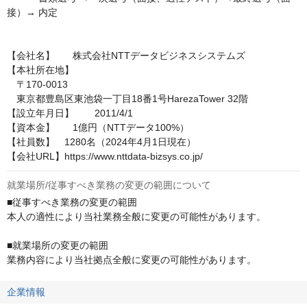
接）→ 内定

【会社名】	株式会社NTTデータビジネスシステムズ

【本社所在地】

　〒170-0013

　東京都豊島区東池袋一丁目18番1号HarezaTower 32階

【設立年月日】	2011/4/1

【資本金】	1億円（NTTデータ100%）

【社員数】　1280名（2024年4月1日現在）

【会社URL】https://www.nttdata-bizsys.co.jp/
就業場所/従事すべき業務の変更の範囲について
■従事すべき業務の変更の範囲

本人の適性により当社業務全般に変更の可能性があります。

■就業場所の変更の範囲

業務内容により当社拠点全般に変更の可能性があります。
企業情報