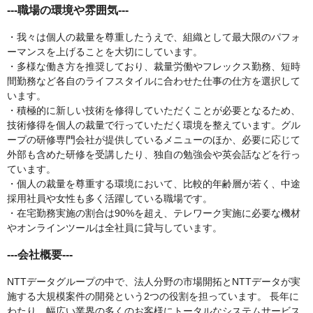
---職場の環境や雰囲気---
・我々は個人の裁量を尊重したうえで、組織として最大限のパフォ
ーマンスを上げることを大切にしています。
・多様な働き方を推奨しており、裁量労働やフレックス勤務、短時
間勤務など各自のライフスタイルに合わせた仕事の仕方を選択して
います。
・積極的に新しい技術を修得していただくことが必要となるため、
技術修得を個人の裁量で行っていただく環境を整えています。グル
ープの研修専門会社が提供しているメニューのほか、必要に応じて
外部も含めた研修を受講したり、独自の勉強会や英会話などを行っ
ています。
・個人の裁量を尊重する環境において、比較的年齢層が若く、中途
採用社員や女性も多く活躍している職場です。
・在宅勤務実施の割合は90%を超え、テレワーク実施に必要な機材
やオンラインツールは全社員に貸与しています。
---会社概要---
NTTデータグループの中で、法人分野の市場開拓とNTTデータが実
施する大規模案件の開発という2つの役割を担っています。 長年に
わたり、幅広い業界の多くのお客様にトータルなシステムサービス