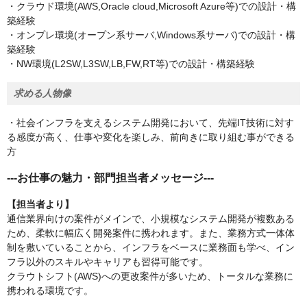
・クラウド環境(AWS,Oracle cloud,Microsoft Azure等)での設計・構
築経験
・オンプレ環境(オープン系サーバ,Windows系サーバ)での設計・構
築経験
・NW環境(L2SW,L3SW,LB,FW,RT等)での設計・構築経験
求める人物像
・社会インフラを支えるシステム開発において、先端IT技術に対す
る感度が高く、仕事や変化を楽しみ、前向きに取り組む事ができる
方
---お仕事の魅力・部門担当者メッセージ---
【担当者より】
通信業界向けの案件がメインで、小規模なシステム開発が複数ある
ため、柔軟に幅広く開発案件に携われます。また、業務方式一体体
制を敷いていることから、インフラをベースに業務面も学べ、イン
フラ以外のスキルやキャリアも習得可能です。
クラウトシフト(AWS)への更改案件が多いため、トータルな業務に
携われる環境です。