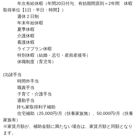
	　年次有給休暇（年間20日付与、有効期間原則＝2年間　休暇
取得単位【1日・半日・時間】）

	　週休２日制

	　年末年始休暇

	　夏季休暇

	　介護休暇

	　看護休暇

	　ライフプラン休暇

	　特別休暇（結婚・忌引・産前産後等）

	　休職制度（育児等）

(3)諸手当	

	　時間外手当

	　職責手当

	　子育て・介護手当

	　通勤手当

           持ち家取得利子補助

	　住宅補助（25,000円/月（扶養家族無）、50,000円/月（扶養
家族有）    

※家賃月額が、補助金額に満たない場合は、家賃月額と同額となり
ます。
